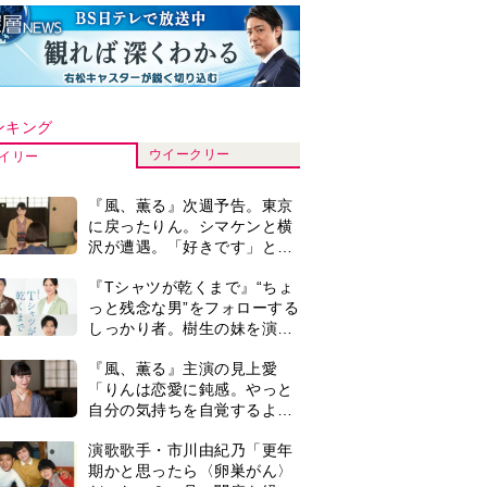
ンキング
ウイークリー
イリー
『風、薫る』次週予告。東京
に戻ったりん。シマケンと横
沢が遭遇。「好きです」と告
げたのは…
『Tシャツが乾くまで』“ちょ
っと残念な男”をフォローする
しっかり者。樹生の妹を演じ
るのは、齋藤飛鳥さん＜キャ
『風、薫る』主演の見上愛
スト紹介＞
「りんは恋愛に鈍感。やっと
自分の気持ちを自覚するよう
に」
演歌歌手・市川由紀乃「更年
期かと思ったら〈卵巣がん〉