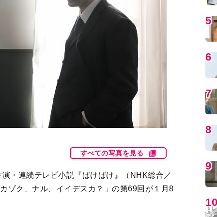
5
6
7
8
すべての写真を見る
9
演・連続テレビ小説『ばけばけ』（NHK総合／
「カゾク、ナル、イイデスカ？」の第69回が１月8
1
。