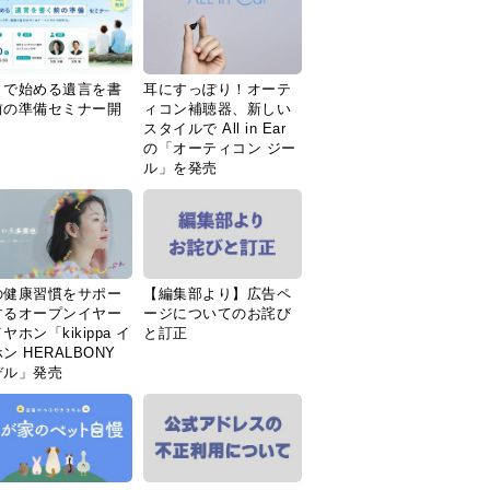
Ｉで始める遺言を書
耳にすっぽり！オーテ
前の準備セミナー開
ィコン補聴器、新しい
スタイルで All in Ear
の「オーティコン ジー
ル」を発売
の健康習慣をサポー
【編集部より】広告ペ
するオープンイヤー
ージについてのお詫び
ヤホン「kikippa イ
と訂正
ン HERALBONY
デル」発売