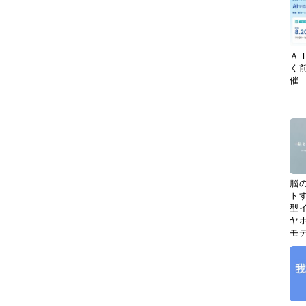
Ａ
く
催
脳
ト
型イ
ヤホ
モ