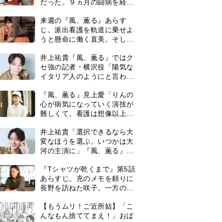
だった。９ヵ月の闘病を経て
復帰。若くして逝った兄の手
来週の『風、薫る』あらす
紙を今も支えに」【2026上半
じ。派出看護を軌道に乗せよ
期BEST】
うと懸命に働く直美。そして
ついに＜あの人＞が…＜ネタ
井上祐貴『風、薫る』ではク
バレあり＞
セ強の記者・横沢役「陽気な
イタリア人のようにと言われ
て」
『風、薫る』見上愛「りんの
心が病気になっていく演技が
難しくて。看護は想像以上に
心を使う仕事」
井上祐貴「選択できるなら大
変なほうを選ぶ。いつかは大
河の主演に」『風、薫る』で
は横沢役
『Tシャツが乾くまで』第5話
あらすじ。充のメモを頼りに
長野を訪ねた咲子。一方の樹
生の元にもある人物が…＜ネ
0
【もうムリ！ご近所姑】「こ
タバレあり＞
んなもん捨ててまえ！」おば