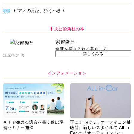
ピアノの月謝、払うべき？
中央公論新社の本
家運隆昌
幸運を招き入れる暮らし方
詳しくみる
江原啓之 著
インフォメーション
ＡＩで始める遺言を書く前の準
耳にすっぽり！オーティコン補
備セミナー開催
聴器、新しいスタイルで All in
Ear の「オーティコン ジー