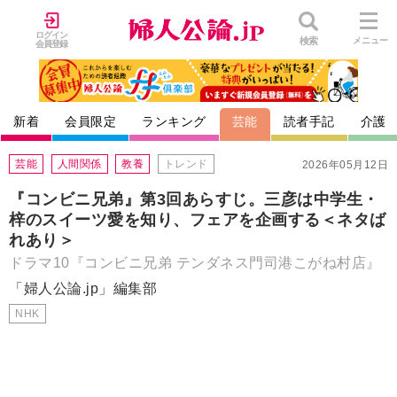
ログイン
検索
メニュー
会員登録
新着
会員限定
ランキング
芸能
読者手記
介護
芸能
人間関係
教養
トレンド
2026年05月12日
『コンビニ兄弟』第3回あらすじ。三彦は中学生・
梓のスイーツ愛を知り、フェアを企画する＜ネタば
れあり＞
ドラマ10『コンビニ兄弟 テンダネス門司港こがね村店』
「婦人公論.jp」編集部
NHK