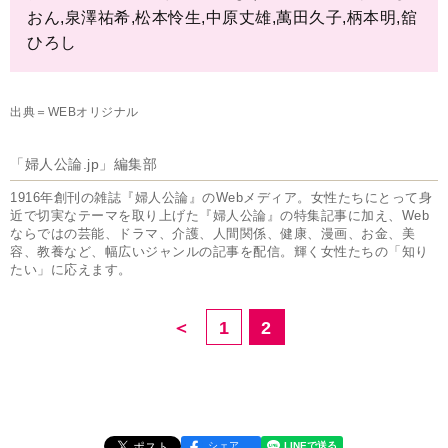
おん,泉澤祐希,松本怜生,中原丈雄,萬田久子,柄本明,舘
ひろし
出典＝WEBオリジナル
「婦人公論.jp」編集部
1916年創刊の雑誌『婦人公論』のWebメディア。女性たちにとって身
近で切実なテーマを取り上げた『婦人公論』の特集記事に加え、Web
ならではの芸能、ドラマ、介護、人間関係、健康、漫画、お金、美
容、教養など、幅広いジャンルの記事を配信。輝く女性たちの「知り
たい」に応えます。
＜
1
2
シェア