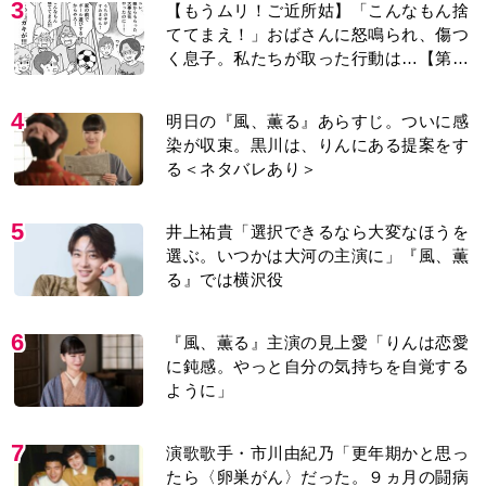
3
【もうムリ！ご近所姑】「こんなもん捨
ててまえ！」おばさんに怒鳴られ、傷つ
く息子。私たちが取った行動は…【第3
話】
4
明日の『風、薫る』あらすじ。ついに感
染が収束。黒川は、りんにある提案をす
る＜ネタバレあり＞
5
井上祐貴「選択できるなら大変なほうを
選ぶ。いつかは大河の主演に」『風、薫
る』では横沢役
6
『風、薫る』主演の見上愛「りんは恋愛
に鈍感。やっと自分の気持ちを自覚する
ように」
7
演歌歌手・市川由紀乃「更年期かと思っ
たら〈卵巣がん〉だった。９ヵ月の闘病