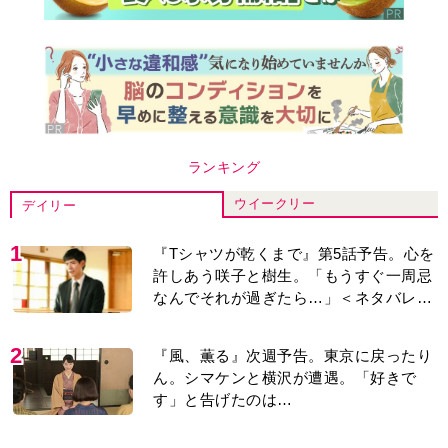
ランキング
ウイークリー
デイリー
1
『Tシャツが乾くまで』第5話予告。心を
許しあう咲子と樹生。「もうすぐ一周忌
なんでそれが過ぎたら…」＜ネタバレあ
り＞
2
『風、薫る』次週予告。東京に戻ったり
ん。シマケンと横沢が遭遇。「好きで
す」と告げたのは…