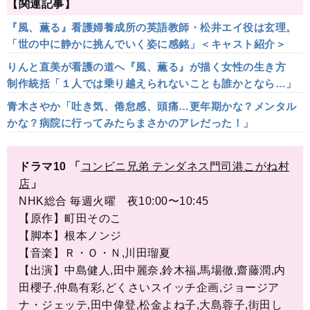
【関連記事】
『風、薫る』看護婦養成所の英語教師・松井エイ役は玄理。
「世の中に静かに挑んでいく姿に感銘」＜キャスト紹介＞
りんと直美が看護の道へ『風、薫る』が描く女性の生き方
制作統括「１人では乗り越えられないことも誰かとなら…」
青木さやか「吐き気、倦怠感、頭痛…更年期かな？メンタル
かな？病院に行ってみたらまさかのアレだった！」
ドラマ10 「
コンビニ兄弟 テンダネス門司港こがね村
店
」
NHK総合 毎週火曜 夜10:00〜10:45
【原作】町田そのこ
【脚本】根本ノンジ
【音楽】Ｒ・Ｏ・Ｎ,川田瑠夏
【出演】中島健人,田中麗奈,鈴木福,馬場徹,齋藤潤,内
田櫻子,仲島有彩,どくさいスイッチ企画,ジョージア
ナ・ジェッテ,田中偉登,松金よね子,大島蓉子,街田し