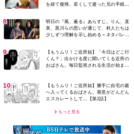
を経て復帰。若くして逝った兄の手紙を
今も支えに」【2026上半期BEST】
8
明日の『風、薫る』あらすじ。りん、直
美、黒川らの思いが通じて、村人たちは
少しずつ理解を示し始める＜ネタバレあ
り＞
9
【もうムリ！ご近所姑】「今日はどこ行
くん？」出かける度に聞いてくる近所の
おばさん。毎日監視される生活が始ま
り…【第1話】
10
【もうムリ！ご近所姑】勝手に自宅の庭
へ入ってくるおばさん。善意がどんどん
エスカレートして…【第2話】
もっと見る