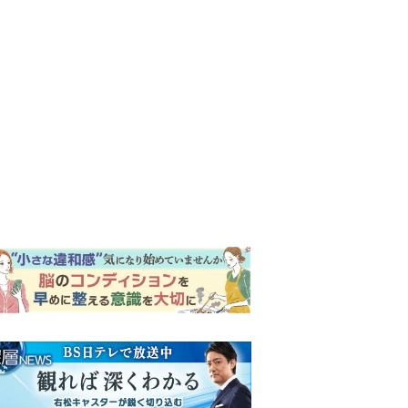
ンキング
ウイークリー
イリー
『Tシャツが乾くまで』第5話
予告。心を許しあう咲子と樹
生。「もうすぐ一周忌なんで
それが過ぎたら…」＜ネタバ
【もうムリ！ご近所姑】「こ
レあり＞
んなもん捨ててまえ！」おば
さんに怒鳴られ、傷つく息
子。私たちが取った行動は…
明日の『風、薫る』あらす
【第3話】
じ。ついに感染が収束。黒川
は、りんにある提案をする＜
ネタバレあり＞
『風、薫る』次週予告。東京
に戻ったりん。シマケンと横