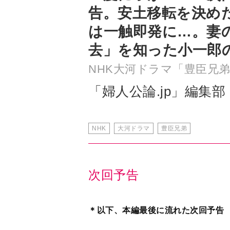
去」を知った小一郎
NHK大河ドラマ「豊臣兄
「婦人公論.jp」編集部
NHK
大河ドラマ
豊臣兄弟
次回予告
＊以下、本編最後に流れた次回予告
広間に集う織田家の重臣たち。
背景には、信長の「わしは安土へ移