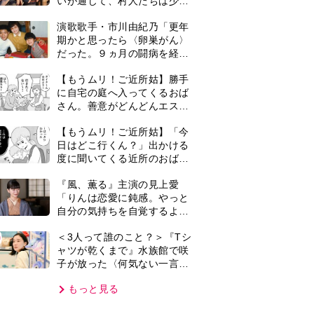
子が放った〈何気ない一言〉
に視聴者「これも何かの伏
もっと見る
線？」「子どもの話だと…」
VIE
集部おすすめ