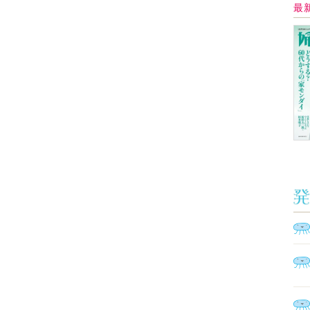
Ａ
く
催
脳
ト
型イ
ヤホ
モ