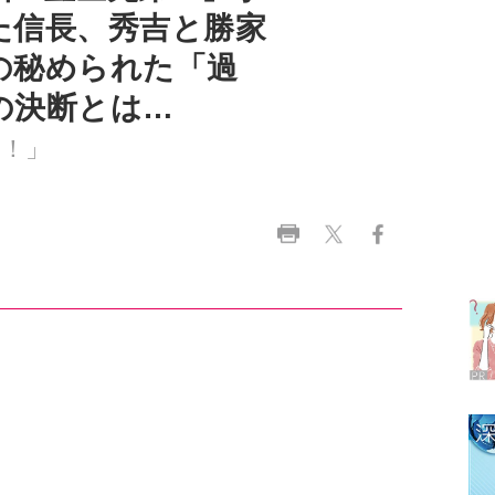
の決断とは…
弟！」
ラ
デ
1
2
3
4
る」という声が響く。