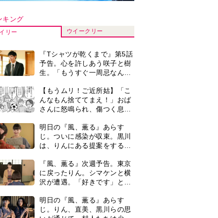
沢が遭遇。「好きです」と告
げたのは…
明日の『風、薫る』あらす
じ。りん、直美、黒川らの思
いが通じて、村人たちは少し
ずつ理解を示し始める＜ネタ
演歌歌手・市川由紀乃「更年
バレあり＞
期かと思ったら〈卵巣がん〉
だった。９ヵ月の闘病を経て
復帰。若くして逝った兄の手
【もうムリ！ご近所姑】勝手
紙を今も支えに」【2026上半
に自宅の庭へ入ってくるおば
期BEST】
さん。善意がどんどんエスカ
レートして…【第2話】
【もうムリ！ご近所姑】「今
日はどこ行くん？」出かける
度に聞いてくる近所のおばさ
ん。毎日監視される生活が始
『風、薫る』主演の見上愛
まり…【第1話】
「りんは恋愛に鈍感。やっと
自分の気持ちを自覚するよう
に」
0
＜3人って誰のこと？＞『Tシ
ャツが乾くまで』水族館で咲