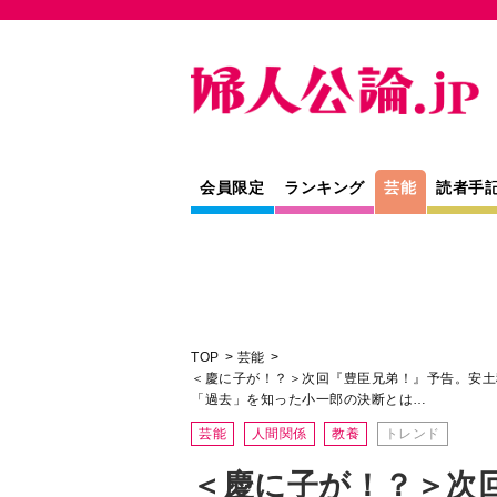
会員限定
ランキング
芸能
読者手
TOP
芸能
＜慶に子が！？＞次回『豊臣兄弟！』予告。安土
「過去」を知った小一郎の決断とは…
芸能
人間関係
教養
トレンド
＜慶に子が！？＞次
告。安土移転を決め
は一触即発に…。妻