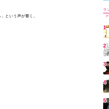
5
6
太）の横顔も。
7
3
4
5
＞
8
9
1