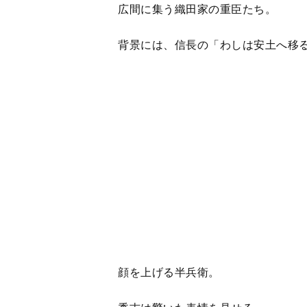
顔を上げる半兵衛。
秀吉は驚いた表情を見せる。
さらに、信長の嫡男・信忠（小関裕
＜
1
2