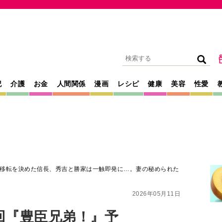
記
介護
お金
人間関係
漫画
レシピ
健康
美容
性愛
移転を決めた信長、秀吉と勝家は一触即発に…。妻の秘められた
2026年05月11日
回『豊臣兄弟！』予
た信長、秀吉と勝家
の秘められた「過