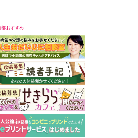
新号 好評発売中！
実家の処分から終
の棲家までどうす
る？60代からの家
モンダイ
最新号
次号予告