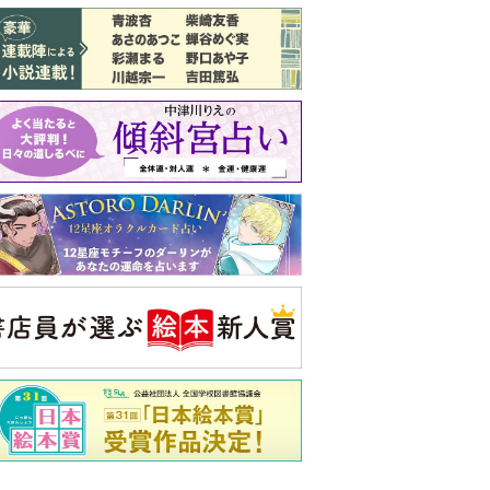
バックナンバー
注目トピ
義実家について、義弟が私へ怒りのLINE
結婚1か月で離婚を決めました。本当に
よかったのでしょうか
ピアノの月謝、払うべき？
央公論新社の本
52ヘルツのクジラたち
町田そのこ 著
詳しくみる
ンフォメーション