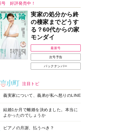
Ｉで始める遺言を書
耳にすっぽり！オーテ
前の準備セミナー開
ィコン補聴器、新しい
スタイルで All in Ear
の「オーティコン ジー
ル」を発売
の健康習慣をサポー
【編集部より】広告ペ
するオープンイヤー
ージについてのお詫び
ヤホン「kikippa イ
と訂正
ン HERALBONY
デル」発売