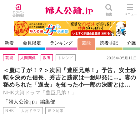
ログイン
検索
メニュー
会員登録
新着
会員限定
ランキング
芸能
読者手記
介護
芸能
人間関係
教養
トレンド
2026年05月11日
＜慶に子が！？＞次回『豊臣兄弟！』予告。安土移
転を決めた信長、秀吉と勝家は一触即発に…。妻の
秘められた「過去」を知った小一郎の決断とは…
NHK大河ドラマ「豊臣兄弟！」
「婦人公論.jp」編集部
NHK
大河ドラマ
豊臣兄弟