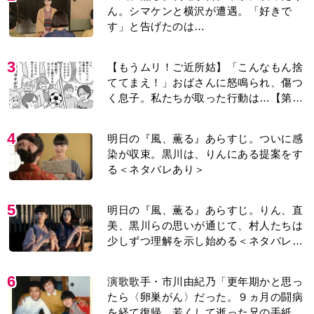
ん。シマケンと横沢が遭遇。「好きで
す」と告げたのは…
3
【もうムリ！ご近所姑】「こんなもん捨
ててまえ！」おばさんに怒鳴られ、傷つ
く息子。私たちが取った行動は…【第3
話】
4
明日の『風、薫る』あらすじ。ついに感
染が収束。黒川は、りんにある提案をす
る＜ネタバレあり＞
5
明日の『風、薫る』あらすじ。りん、直
美、黒川らの思いが通じて、村人たちは
少しずつ理解を示し始める＜ネタバレあ
り＞
6
演歌歌手・市川由紀乃「更年期かと思っ
たら〈卵巣がん〉だった。９ヵ月の闘病
を経て復帰。若くして逝った兄の手紙を