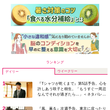
ランキング
ウイークリー
デイリー
1
『Tシャツが乾くまで』第5話予告。心を
許しあう咲子と樹生。「もうすぐ一周忌
なんでそれが過ぎたら…」＜ネタバレあ
り＞
2
『風、薫る』次週予告。東京に戻ったり