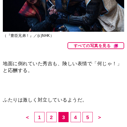
（『豊臣兄弟！』／(c)NHK）
すべての写真を見る
地面に倒れていた秀吉も、険しい表情で「何じゃ！」
と応酬する。
ふたりは激しく対立しているようだ。
＜
1
2
3
4
5
＞