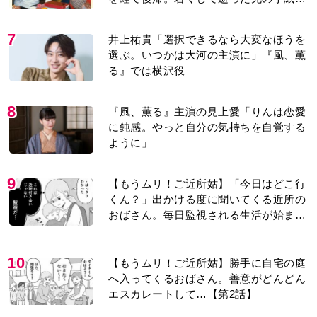
今も支えに」【2026上半期BEST】
7
井上祐貴「選択できるなら大変なほうを
選ぶ。いつかは大河の主演に」『風、薫
る』では横沢役
8
『風、薫る』主演の見上愛「りんは恋愛
に鈍感。やっと自分の気持ちを自覚する
ように」
9
【もうムリ！ご近所姑】「今日はどこ行
くん？」出かける度に聞いてくる近所の
おばさん。毎日監視される生活が始ま
り…【第1話】
10
【もうムリ！ご近所姑】勝手に自宅の庭
へ入ってくるおばさん。善意がどんどん
エスカレートして…【第2話】