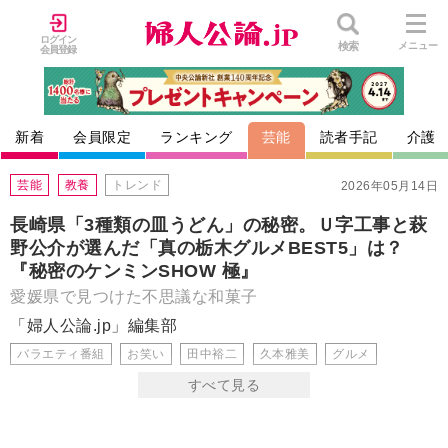
ログイン
検索
メニュー
会員登録
新着
会員限定
ランキング
芸能
読者手記
介護
芸能
教養
トレンド
2026年05月14日
長崎県「3種類の皿うどん」の秘密。Ｕ字工事と萩
野公介が選んだ「真の栃木グルメBEST5」は？
『秘密のケンミンSHOW 極』
愛媛県で見つけた不思議な和菓子
「婦人公論.jp」編集部
バラエティ番組
お笑い
田中裕二
久本雅美
グルメ