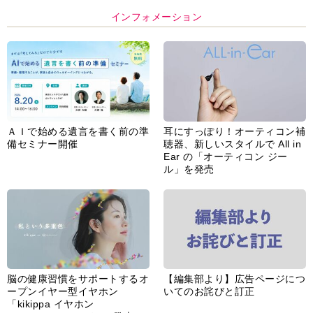
インフォメーション
ＡＩで始める遺言を書く前の準
耳にすっぽり！オーティコン補
備セミナー開催
聴器、新しいスタイルで All in
Ear の「オーティコン ジー
ル」を発売
脳の健康習慣をサポートするオ
【編集部より】広告ページにつ
ープンイヤー型イヤホン
いてのお詫びと訂正
「kikippa イヤホン