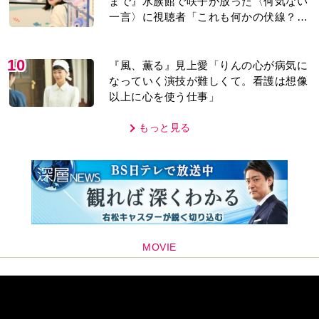
まで』水族館で咲子が放った〈何気ない
一言〉に視聴者「これも何かの伏線？」
「子どもの話だと…」
10
『風、薫る』見上愛「りんの心が病気に
なっていく演技が難しくて。看護は想像
以上に心を使う仕事」
もっと見る
MOVIE