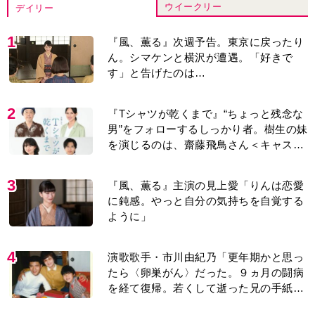
ウイークリー
デイリー
1
『風、薫る』次週予告。東京に戻ったり
ん。シマケンと横沢が遭遇。「好きで
す」と告げたのは…
2
『Tシャツが乾くまで』“ちょっと残念な
男”をフォローするしっかり者。樹生の妹
を演じるのは、齋藤飛鳥さん＜キャスト
紹介＞
3
『風、薫る』主演の見上愛「りんは恋愛
に鈍感。やっと自分の気持ちを自覚する
ように」
4
演歌歌手・市川由紀乃「更年期かと思っ
たら〈卵巣がん〉だった。９ヵ月の闘病
を経て復帰。若くして逝った兄の手紙を
今も支えに」【2026上半期BEST】