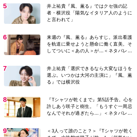
5
井上祐貴『風、薫る』ではクセ強の記
者・横沢役「陽気なイタリア人のように
と言われて」
6
来週の『風、薫る』あらすじ。派出看護
を軌道に乗せようと懸命に働く直美。そ
してついに＜あの人＞が…＜ネタバレあ
り＞
7
井上祐貴「選択できるなら大変なほうを
選ぶ。いつかは大河の主演に」『風、薫
る』では横沢役
8
『Tシャツが乾くまで』第5話予告。心を
許しあう咲子と樹生。「もうすぐ一周忌
なんでそれが過ぎたら…」＜ネタバレあ
り＞
9
＜3人って誰のこと？＞『Tシャツが乾く