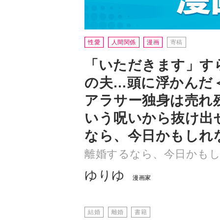
「いただきます」す
の夫…頭に浮かんだ
アラサー独身は売れ
いう呪いから抜け出
なら、今日かもしれ
離婚するなら、今日かも
ゆりゆ
漫画家
結婚
離婚
書籍
第7話 今ある選択肢