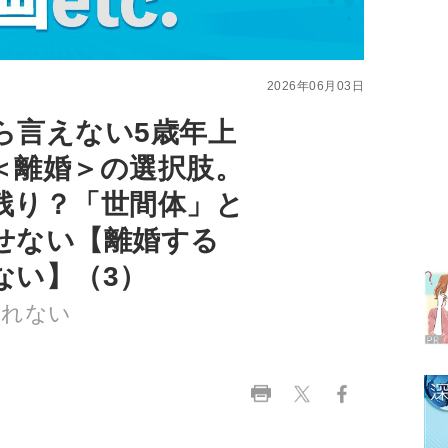
ら言えない5歳年上
＜離婚＞の選択肢。
残り？「世間体」と
ラ
せない【離婚する
デ
ない】（3）
1
しれない
2
3
4