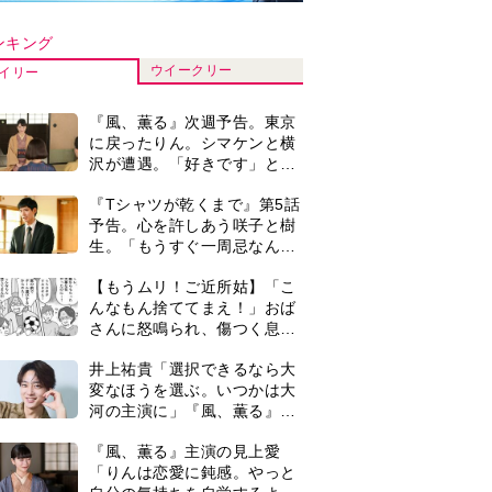
河の主演に」『風、薫る』で
は横沢役
『風、薫る』主演の見上愛
「りんは恋愛に鈍感。やっと
自分の気持ちを自覚するよう
に」
演歌歌手・市川由紀乃「更年
期かと思ったら〈卵巣がん〉
だった。９ヵ月の闘病を経て
復帰。若くして逝った兄の手
明日の『風、薫る』あらす
紙を今も支えに」【2026上半
じ。ついに感染が収束。黒川
期BEST】
は、りんにある提案をする＜
ネタバレあり＞
＜3人って誰のこと？＞『Tシ
ャツが乾くまで』水族館で咲
子が放った〈何気ない一言〉
に視聴者「これも何かの伏
【もうムリ！ご近所姑】「今
線？」「子どもの話だと…」
日はどこ行くん？」出かける
度に聞いてくる近所のおばさ
ん。毎日監視される生活が始
0
【もうムリ！ご近所姑】勝手
まり…【第1話】
に自宅の庭へ入ってくるおば