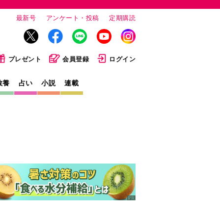
最新号
アンケート・投稿
定期購読
プレゼント
会員登録
ログイン
教養
占い
小説
連載