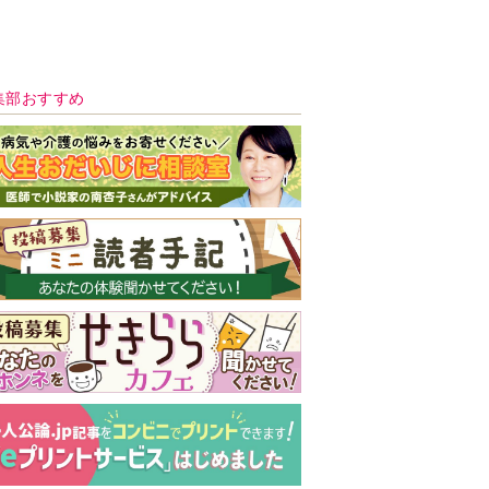
新号 好評発売中！
実家の処分から終
の棲家までどうす
る？60代からの家
モンダイ
最新号
次号予告