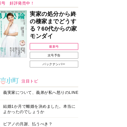
ンフォメーション
Ｉで始める遺言を書
耳にすっぽり！オーテ
前の準備セミナー開
ィコン補聴器、新しい
スタイルで All in Ear
の「オーティコン ジー
ル」を発売
の健康習慣をサポー
【編集部より】広告ペ
するオープンイヤー
ージについてのお詫び
ヤホン「kikippa イ
と訂正
ン HERALBONY
デル」発売