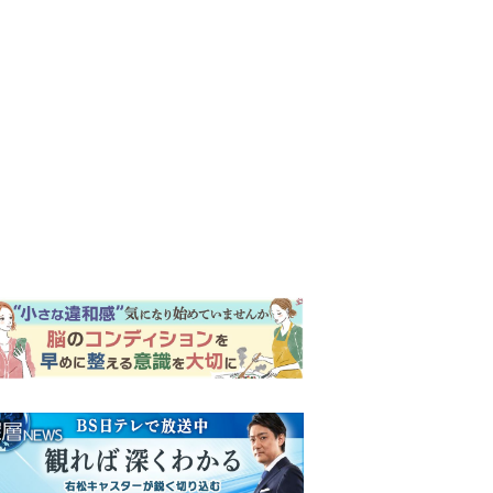
ンキング
ウイークリー
イリー
『風、薫る』次週予告。東京
に戻ったりん。シマケンと横
沢が遭遇。「好きです」と告
げたのは…
『Tシャツが乾くまで』第5話
予告。心を許しあう咲子と樹
生。「もうすぐ一周忌なんで
それが過ぎたら…」＜ネタバ
【もうムリ！ご近所姑】「こ
レあり＞
んなもん捨ててまえ！」おば
さんに怒鳴られ、傷つく息
子。私たちが取った行動は…
井上祐貴「選択できるなら大
【第3話】
変なほうを選ぶ。いつかは大