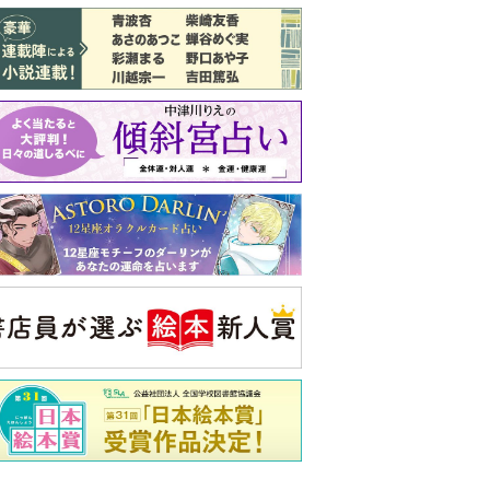
バックナンバー
注目トピ
義実家について、義弟が私へ怒りのLINE
結婚1か月で離婚を決めました。本当に
よかったのでしょうか
ピアノの月謝、払うべき？
央公論新社の本
いじめのある世界に生き
る君たちへ
いじめられっ子だった精神
科医の贈る言葉
詳しくみる
久夫 著