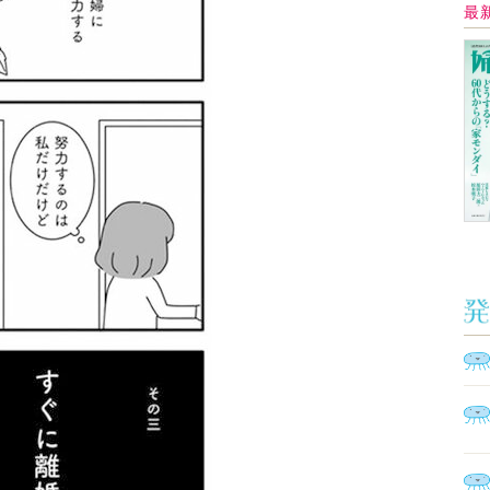
イ
Ａ
く
催
脳
ト
型イ
ヤホ
モ