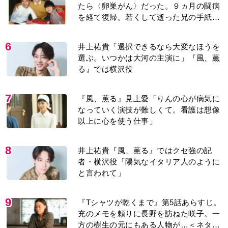
たら〈卵巣がん〉だった。９ヵ月の闘病
を経て復帰。若くして逝った兄の手紙を
今も支えに」【2026上半期BEST】
6
井上祐貴「選択できるなら大変なほうを
選ぶ。いつかは大河の主演に」『風、薫
る』では横沢役
7
『風、薫る』見上愛「りんの心が病気に
なっていく演技が難しくて。看護は想像
以上に心を使う仕事」
8
井上祐貴『風、薫る』ではクセ強の記
者・横沢役「陽気なイタリア人のように
と言われて」
9
『Tシャツが乾くまで』第5話あらすじ。
充のメモを頼りに長野を訪ねた咲子。一
方の樹生の元にもある人物が…＜ネタバ