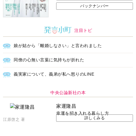
バックナンバー
注目トピ
娘が姑から「離婚しなさい」と言われました
同僚の心無い言葉に気持ちが折れた
義実家について、義弟が私へ怒りのLINE
中央公論新社の本
家運隆昌
幸運を招き入れる暮らし方
詳しくみる
江原啓之 著