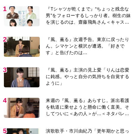
1
『Tシャツが乾くまで』“ちょっと残念な
男”をフォローするしっかり者。樹生の妹
を演じるのは、齋藤飛鳥さん＜キャスト
紹介＞
2
『風、薫る』次週予告。東京に戻ったり
ん。シマケンと横沢が遭遇。「好きで
す」と告げたのは…
3
『風、薫る』主演の見上愛「りんは恋愛
に鈍感。やっと自分の気持ちを自覚する
ように」
4
来週の『風、薫る』あらすじ。派出看護
を軌道に乗せようと懸命に働く直美。そ
してついに＜あの人＞が…＜ネタバレあ
り＞
5
演歌歌手・市川由紀乃「更年期かと思っ