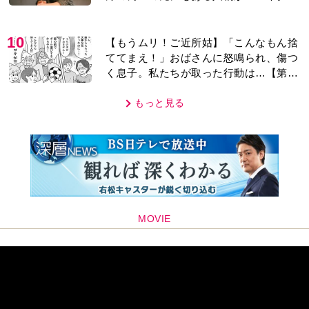
レあり＞
10
【もうムリ！ご近所姑】「こんなもん捨
ててまえ！」おばさんに怒鳴られ、傷つ
く息子。私たちが取った行動は…【第3
話】
もっと見る
MOVIE