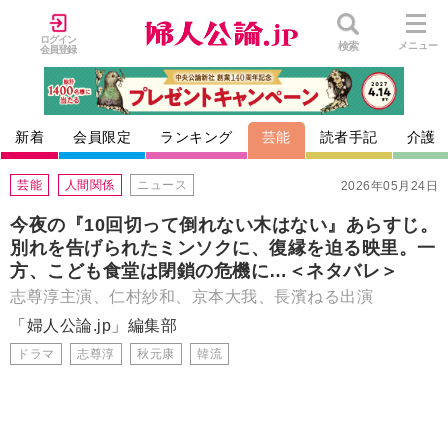
ログイン
検索
メニュー
会員登録
新着
会員限定
ランキング
芸能
読者手記
介護
芸能
人間関係
ニュース
2026年05月24日
今夜の『10回切って倒れない木はない』あらすじ。
別れを告げられたミンソクに、復縁を迫る映里。一
方、こども食堂は閉鎖の危機に…＜ネタバレ＞
志尊淳主演、仁村紗和、京本大我、長濱ねる出演
「婦人公論.jp」編集部
ドラマ
志尊淳
秋元康
韓流