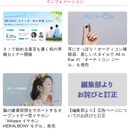
インフォメーション
ＡＩで始める遺言を書く前の準
耳にすっぽり！オーティコン補
備セミナー開催
聴器、新しいスタイルで All in
Ear の「オーティコン ジー
ル」を発売
脳の健康習慣をサポートするオ
【編集部より】広告ページにつ
ープンイヤー型イヤホン
いてのお詫びと訂正
「kikippa イヤホン
HERALBONY モデル」発売