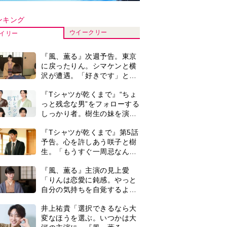
自分の気持ちを自覚するよう
に」
井上祐貴「選択できるなら大
変なほうを選ぶ。いつかは大
河の主演に」『風、薫る』で
は横沢役
井上祐貴『風、薫る』ではク
セ強の記者・横沢役「陽気な
イタリア人のようにと言われ
て」
演歌歌手・市川由紀乃「更年
期かと思ったら〈卵巣がん〉
だった。９ヵ月の闘病を経て
復帰。若くして逝った兄の手
＜3人って誰のこと？＞『Tシ
紙を今も支えに」【2026上半
ャツが乾くまで』水族館で咲
期BEST】
子が放った〈何気ない一言〉
に視聴者「これも何かの伏
来週の『風、薫る』あらす
線？」「子どもの話だと…」
じ。派出看護を軌道に乗せよ
うと懸命に働く直美。そして
ついに＜あの人＞が…＜ネタ
0
『風、薫る』見上愛「りんの
バレあり＞
心が病気になっていく演技が