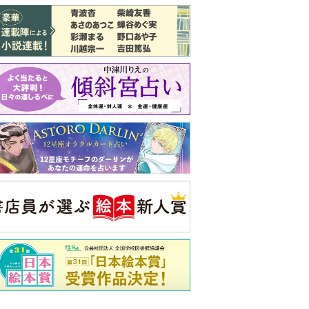
バックナンバー
注目トピ
義実家について、義弟が私へ怒りのLINE
同僚の心無い言葉に気持ちが折れた
ピアノの月謝、払うべき？
央公論新社の本
三千円の使いかた
原田ひ香 著
詳しくみる
ンフォメーション