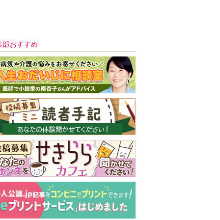
新号 好評発売中！
実家の処分から終
の棲家までどうす
る？60代からの家
モンダイ
最新号
次号予告