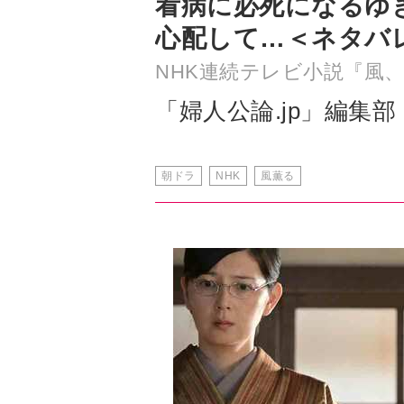
「婦人公論.jp」編集部
朝ドラ
NHK
風薫る