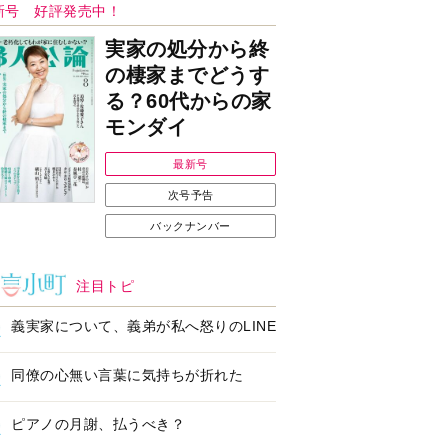
Ｉで始める遺言を書
耳にすっぽり！オーテ
前の準備セミナー開
ィコン補聴器、新しい
スタイルで All in Ear
の「オーティコン ジー
ル」を発売
の健康習慣をサポー
【編集部より】広告ペ
するオープンイヤー
ージについてのお詫び
ヤホン「kikippa イ
と訂正
ン HERALBONY
デル」発売
なたのペット自慢を
【編集部より】公式ア