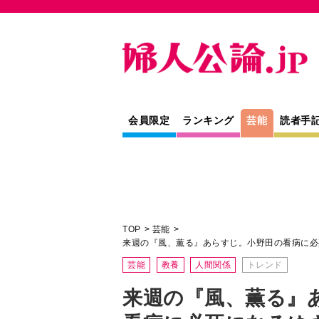
会員限定
ランキング
芸能
読者手
TOP
芸能
来週の『風、薫る』あらすじ。小野田の看病に必
芸能
教養
人間関係
トレンド
来週の『風、薫る』
看病に必死になるゆ
心配して…＜ネタバ
NHK連続テレビ小説『風