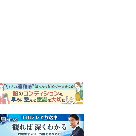
ンキング
ウイークリー
イリー
『風、薫る』次週予告。東京
に戻ったりん。シマケンと横
沢が遭遇。「好きです」と告
げたのは…
『Tシャツが乾くまで』“ちょ
っと残念な男”をフォローする
しっかり者。樹生の妹を演じ
るのは、齋藤飛鳥さん＜キャ
『Tシャツが乾くまで』第5話
スト紹介＞
予告。心を許しあう咲子と樹
生。「もうすぐ一周忌なんで
それが過ぎたら…」＜ネタバ
『風、薫る』主演の見上愛
レあり＞
「りんは恋愛に鈍感。やっと