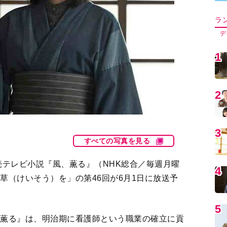
5
6
すべての写真を見る
7
テレビ小説『風、薫る』（NHK総合／毎週月曜
草（けいそう）を」の第46回が6月1日に放送予
8
9
、薫る』は、明治期に看護師という職業の確立に貢
チーフにしたバディドラマ。見上さん演じる一ノ
の2人が、患者や医師との向き合い方に悩み、ぶつ
1
のバディ”になっていく物語。