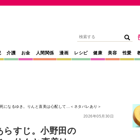
記
介護
お金
人間関係
漫画
レシピ
健康
美容
性愛
死になるゆき。りんと直美は心配して…＜ネタバレあり＞
2026年05月30日
あらすじ。小野田の
き。りんと直美は
レあり＞
、薫る』