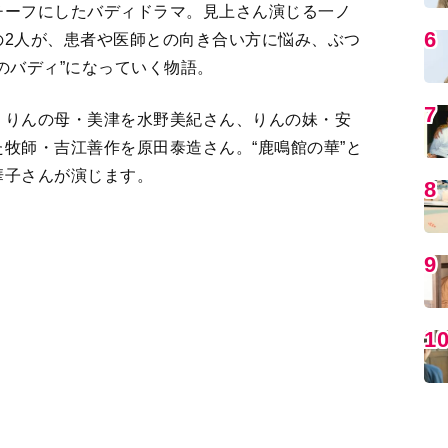
、りんの母・美津を水野美紀さん、りんの妹・安
牧師・吉江善作を原田泰造さん。“鹿鳴館の華”と
華子さんが演じます。
MO
みます。
2
＞
編