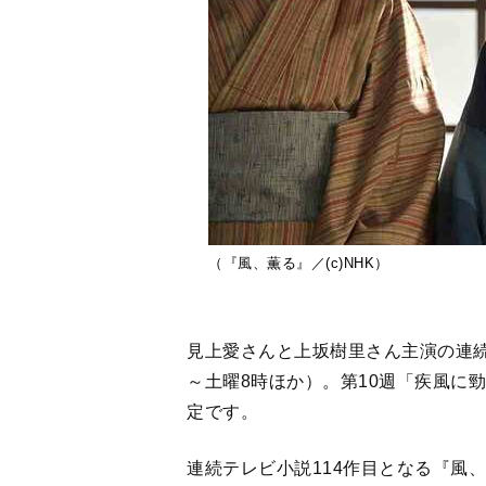
（『風、薫る』／(c)NHK）
見上愛さんと上坂樹里さん主演の連続
～土曜8時ほか）。第10週「疾風に勁
定です。
連続テレビ小説114作目となる『風
献した大関和さんと鈴木雅さんをモ
瀬りんと、上坂さん演じる大家直美
かり合いながら成長し、やがて“最強