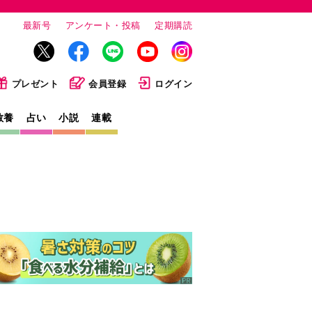
最新号
アンケート・投稿
定期購読
プレゼント
会員登録
ログイン
教養
占い
小説
連載