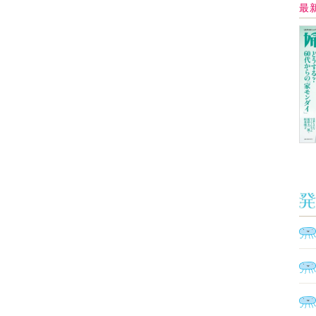
Ａ
く
催
脳
ト
型イ
ヤホ
モ
あ