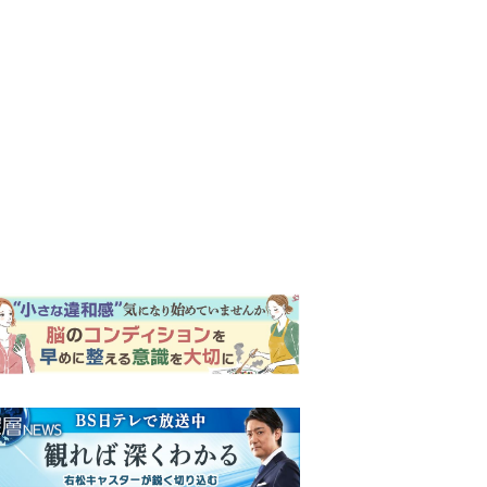
ンキング
ウイークリー
イリー
『風、薫る』次週予告。東京
に戻ったりん。シマケンと横
沢が遭遇。「好きです」と告
げたのは…
『Tシャツが乾くまで』“ちょ
っと残念な男”をフォローする
しっかり者。樹生の妹を演じ
るのは、齋藤飛鳥さん＜キャ
『風、薫る』主演の見上愛
スト紹介＞
「りんは恋愛に鈍感。やっと
自分の気持ちを自覚するよう
に」
来週の『風、薫る』あらす
じ。派出看護を軌道に乗せよ