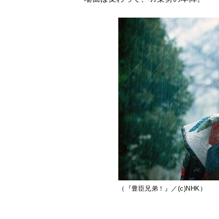
（『豊臣兄弟！』／(c)NHK）
秀吉が険しい表情で継潤に歩み寄る
次の場面では、城の中で多くの人が