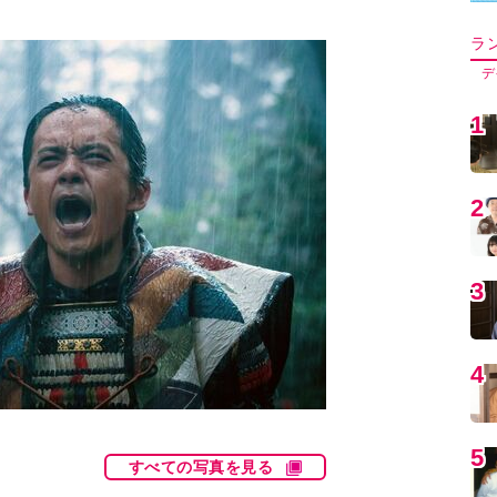
5
6
7
8
すべての写真を見る
9
。
1
斬られ、倒れている。