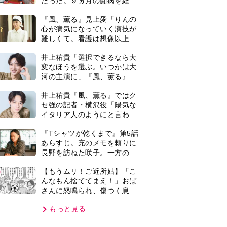
さんに怒鳴られ、傷つく息
子。私たちが取った行動は…
もっと見る
【第3話】
VIE
集部おすすめ