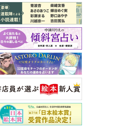
バックナンバー
注目トピ
娘が姑から「離婚しなさい」と言われま
した
同僚の心無い言葉に気持ちが折れた
義実家について、義弟が私へ怒りのLINE
央公論新社の本
いじめのある世界に生き
る君たちへ
いじめられっ子だった精神
科医の贈る言葉
詳しくみる
久夫 著