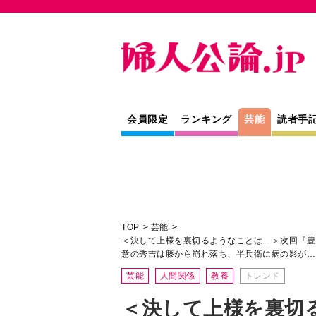
会員限定
ランキング
芸能
読者手
TOP
芸能
＜決して上様を裏切るようなことは…＞次回『豊
意の秀吉は膝から崩れ落ち、半兵衛に病の影が…
芸能
人間関係
教養
トレンド
＜決して上様を裏切
＞次回『豊臣兄弟！
つけられた「饅頭を