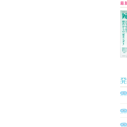
イ
Ａ
く
催
脳
ト
型イ
ヤホ
モ