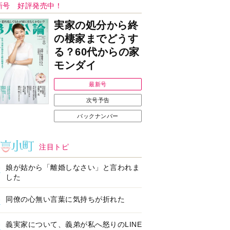
ンフォメーション
Ｉで始める遺言を書
耳にすっぽり！オーテ
前の準備セミナー開
ィコン補聴器、新しい
スタイルで All in Ear
の「オーティコン ジー
ル」を発売
の健康習慣をサポー
【編集部より】広告ペ
するオープンイヤー
ージについてのお詫び
ヤホン「kikippa イ
と訂正
ン HERALBONY
デル」発売