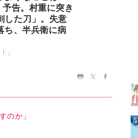
落ち、半兵衛に病
弟！」
ラ
デ
1
2
すのか」
3
4