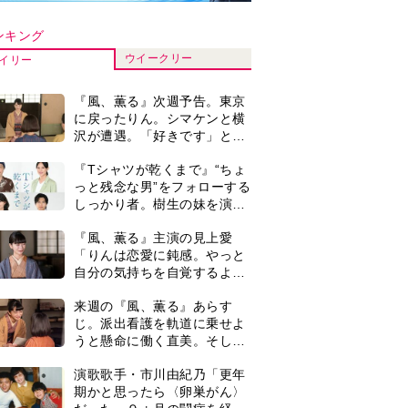
うと懸命に働く直美。そして
ついに＜あの人＞が…＜ネタ
演歌歌手・市川由紀乃「更年
バレあり＞
期かと思ったら〈卵巣がん〉
だった。９ヵ月の闘病を経て
復帰。若くして逝った兄の手
『風、薫る』見上愛「りんの
紙を今も支えに」【2026上半
心が病気になっていく演技が
期BEST】
難しくて。看護は想像以上に
心を使う仕事」
井上祐貴「選択できるなら大
変なほうを選ぶ。いつかは大
河の主演に」『風、薫る』で
は横沢役
井上祐貴『風、薫る』ではク
セ強の記者・横沢役「陽気な
イタリア人のようにと言われ
て」
『Tシャツが乾くまで』第5話
あらすじ。充のメモを頼りに
長野を訪ねた咲子。一方の樹
生の元にもある人物が…＜ネ
0
【もうムリ！ご近所姑】「こ
タバレあり＞
んなもん捨ててまえ！」おば