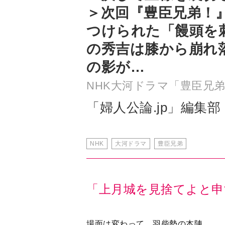
の秀吉は膝から崩れ
の影が…
NHK大河ドラマ「豊臣兄
「婦人公論.jp」編集部
NHK
大河ドラマ
豊臣兄弟
「上月城を見捨てよと申
場面は変わって、羽柴勢の本陣。