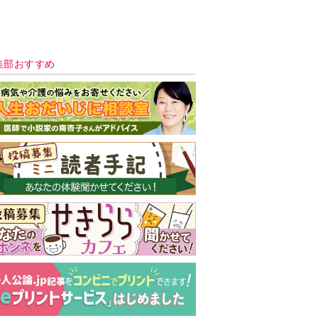
新号 好評発売中！
実家の処分から終
の棲家までどうす
る？60代からの家
モンダイ
最新号
次号予告