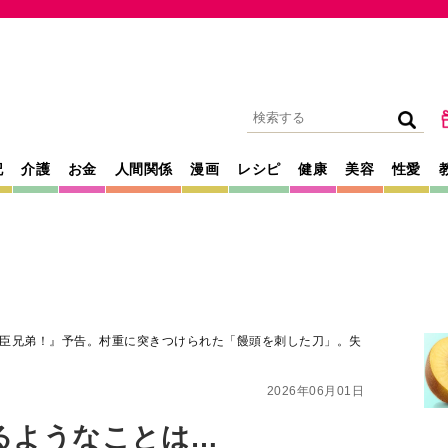
記
介護
お金
人間関係
漫画
レシピ
健康
美容
性愛
臣兄弟！』予告。村重に突きつけられた「饅頭を刺した刀」。失
2026年06月01日
るようなことは…
』予告。村重に突き
刺した刀」。失意