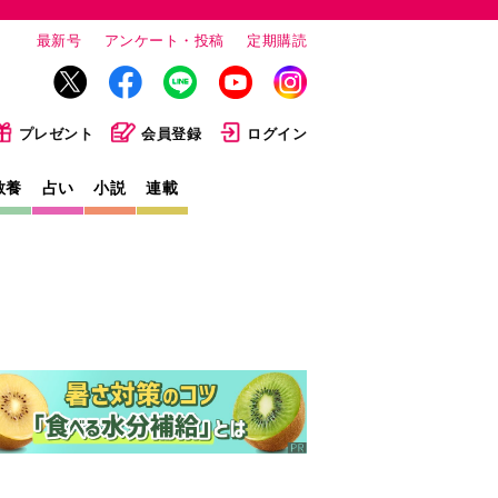
最新号
アンケート・投稿
定期購読
プレゼント
会員登録
ログイン
教養
占い
小説
連載