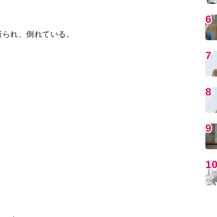
よと申すのか」
MO
から崩れ落ちる姿が映し出される。
3
4
5
＞
編