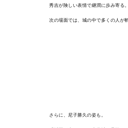
さらに、尼子勝久の姿も。
「援軍が来ぬとは 上月城を見捨て
悲痛な叫びの後、雨の中で秀吉が膝
＜
1
2