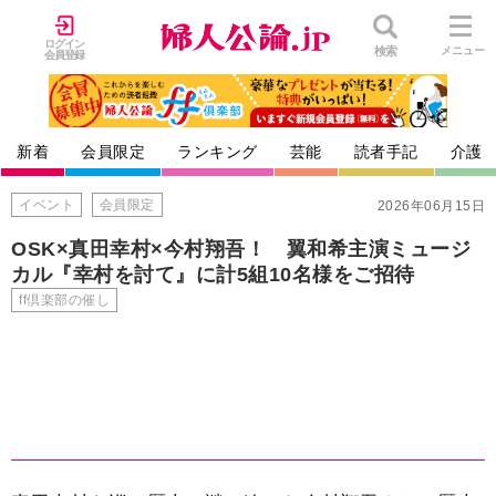
ログイン
検索
メニュー
会員登録
新着
会員限定
ランキング
芸能
読者手記
介護
イベント
会員限定
2026年06月15日
OSK×真田幸村×今村翔吾！ 翼和希主演ミュージ
カル『幸村を討て』に計5組10名様をご招待
ff倶楽部の催し