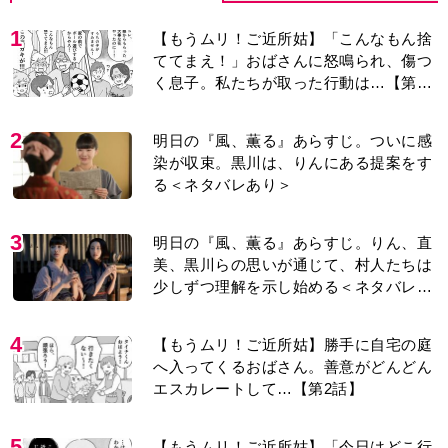
1
【もうムリ！ご近所姑】「こんなもん捨
ててまえ！」おばさんに怒鳴られ、傷つ
く息子。私たちが取った行動は…【第3
話】
2
明日の『風、薫る』あらすじ。ついに感
染が収束。黒川は、りんにある提案をす
る＜ネタバレあり＞
3
明日の『風、薫る』あらすじ。りん、直
美、黒川らの思いが通じて、村人たちは
少しずつ理解を示し始める＜ネタバレあ
り＞
4
【もうムリ！ご近所姑】勝手に自宅の庭
へ入ってくるおばさん。善意がどんどん
エスカレートして…【第2話】
5
【もうムリ！ご近所姑】「今日はどこ行