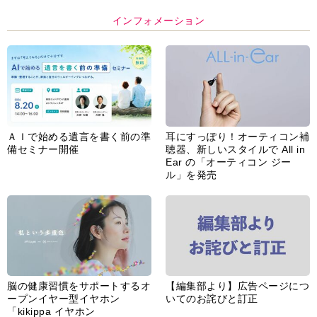
インフォメーション
ＡＩで始める遺言を書く前の準
耳にすっぽり！オーティコン補
備セミナー開催
聴器、新しいスタイルで All in
Ear の「オーティコン ジー
ル」を発売
脳の健康習慣をサポートするオ
【編集部より】広告ページにつ
ープンイヤー型イヤホン
いてのお詫びと訂正
「kikippa イヤホン