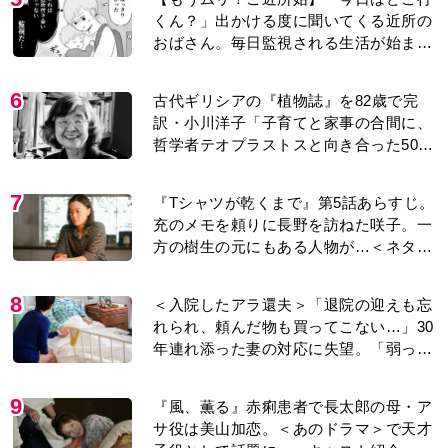
くん？」出かける度に聞いてくる近所の
おばさん。毎日監視される生活が始ま
り…【第1話】
6
古代ギリシアの『植物誌』を82歳で完
訳・小川洋子「子育てと家事の合間に、
哲学者テオプラストスと向き合った50
年」
7
『Tシャツが乾くまで』第5話あらすじ。
充のメモを頼りに長野を訪ねた咲子。一
方の樹生の元にもある人物が…＜ネタバ
レあり＞
8
＜入院したアラ還夫＞「退院の迎えも忘
れられ、頼んだ物も買ってこない…」30
年連れ添った妻の対応に失望。「弱った
時こそ助け合うのが夫婦では」との訴え
に女性たちの反応は…
9
『風、薫る』赤痢患者で長太郎の母・ア
サ役は美山加恋。＜あのドラマ＞で天才