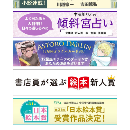
最新号 好評発売中！
実家の処分から終の棲家ま
でどうする？60代からの家
モンダイ