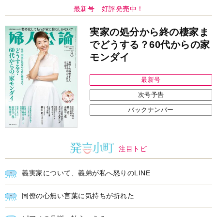
最新号
次号予告
バックナンバー
注目トピ
義実家について、義弟が私へ怒りのLINE
同僚の心無い言葉に気持ちが折れた
ピアノの月謝、払うべき？
中央公論新社の本
家運隆昌
幸運を招き入れる暮らし方
詳しくみる