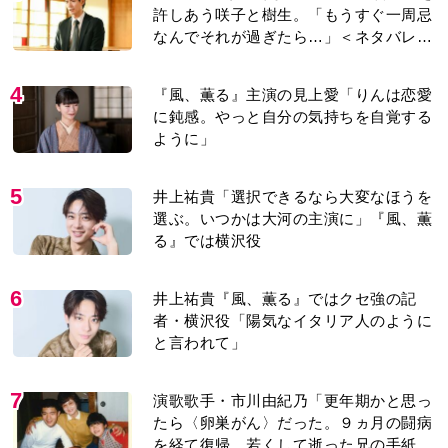
5
井上祐貴「選択できるなら大変なほうを
選ぶ。いつかは大河の主演に」『風、薫
る』では横沢役
6
井上祐貴『風、薫る』ではクセ強の記
者・横沢役「陽気なイタリア人のように
と言われて」
7
演歌歌手・市川由紀乃「更年期かと思っ
たら〈卵巣がん〉だった。９ヵ月の闘病
を経て復帰。若くして逝った兄の手紙を
今も支えに」【2026上半期BEST】
8
＜3人って誰のこと？＞『Tシャツが乾く
まで』水族館で咲子が放った〈何気ない
一言〉に視聴者「これも何かの伏線？」
「子どもの話だと…」