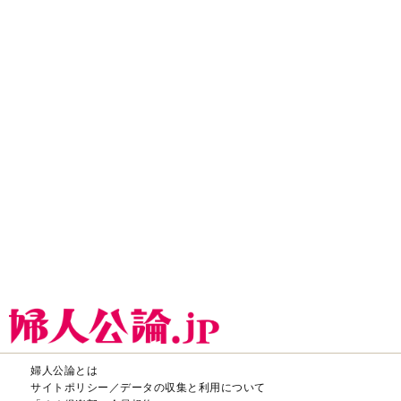
婦人公論とは
サイトポリシー／データの収集と利用について
「ｆｆ倶楽部」会員規約
「ｆｆ倶楽部」よくあるご質問
お問い合わせ
広告掲載
CHUOKORON-SHINSHA,INC.All right reserved