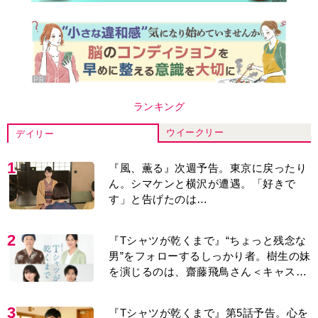
ウイークリー
デイリー
1
『風、薫る』次週予告。東京に戻ったり
ん。シマケンと横沢が遭遇。「好きで
す」と告げたのは…
2
『Tシャツが乾くまで』“ちょっと残念な
男”をフォローするしっかり者。樹生の妹
を演じるのは、齋藤飛鳥さん＜キャスト
紹介＞
3
『Tシャツが乾くまで』第5話予告。心を
許しあう咲子と樹生。「もうすぐ一周忌
なんでそれが過ぎたら…」＜ネタバレあ
り＞
4
『風、薫る』主演の見上愛「りんは恋愛
に鈍感。やっと自分の気持ちを自覚する
ように」