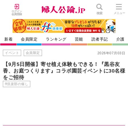
ログイン
検索
メニュー
会員登録
新着
会員限定
ランキング
芸能
読者手記
介護
イベント
会員限定
2026年07月03日
【9月5日開催】寄せ植え体験もできる！『黒谷友
香、お庭つくります』コラボ園芸イベントに30名様
をご招待
ff倶楽部の催し