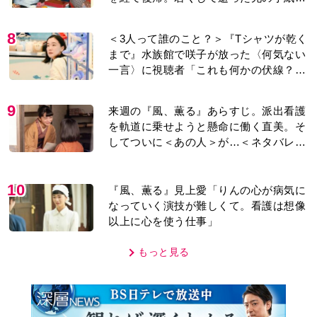
9
来週の『風、薫る』あらすじ。派出看護
を軌道に乗せようと懸命に働く直美。そ
してついに＜あの人＞が…＜ネタバレあ
り＞
10
『風、薫る』見上愛「りんの心が病気に
なっていく演技が難しくて。看護は想像
以上に心を使う仕事」
もっと見る
MOVIE