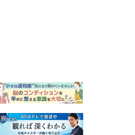
ンキング
ウイークリー
イリー
『風、薫る』次週予告。東京
に戻ったりん。シマケンと横
沢が遭遇。「好きです」と告
げたのは…
『Tシャツが乾くまで』第5話
予告。心を許しあう咲子と樹
生。「もうすぐ一周忌なんで
それが過ぎたら…」＜ネタバ
『風、薫る』主演の見上愛
レあり＞
「りんは恋愛に鈍感。やっと
自分の気持ちを自覚するよう
に」
井上祐貴「選択できるなら大
変なほうを選ぶ。いつかは大