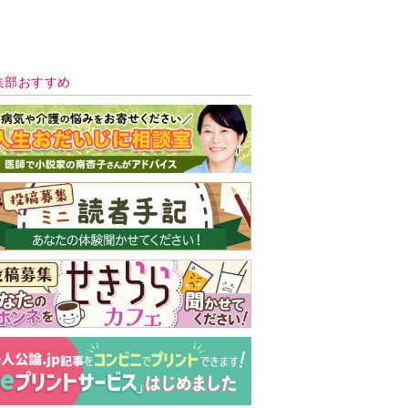
新号 好評発売中！
実家の処分から終
の棲家までどうす
る？60代からの家
モンダイ
最新号
次号予告