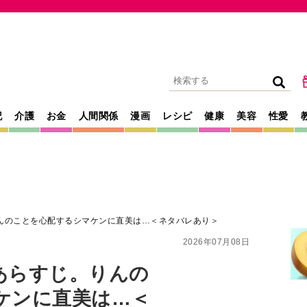
記
介護
お金
人間関係
漫画
レシピ
健康
美容
性愛
んのことを心配するシマケンに直美は…＜ネタバレあり＞
2026年07月08日
あらすじ。りんの
ケンに直美は…＜
、薫る』