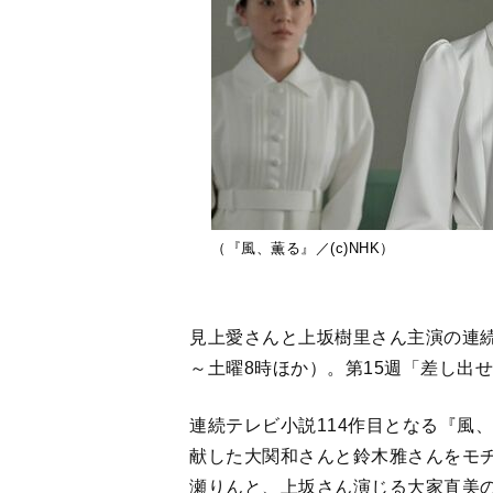
（『風、薫る』／(c)NHK）
見上愛さんと上坂樹里さん主演の連続
～土曜8時ほか）。第15週「差し出せ
連続テレビ小説114作目となる『風
献した大関和さんと鈴木雅さんをモ
瀬りんと、上坂さん演じる大家直美
かり合いながら成長し、やがて“最強
りんの父・信右衛門を北村一輝さん