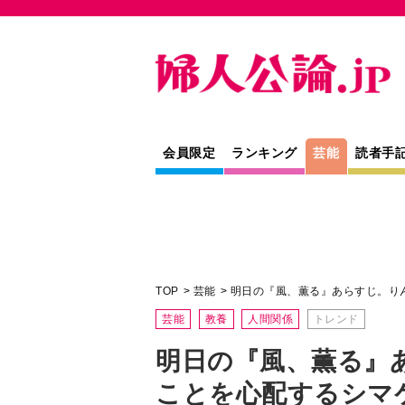
会員限定
ランキング
芸能
読者手
TOP
芸能
明日の『風、薫る』あらすじ。り
芸能
教養
人間関係
トレンド
明日の『風、薫る』
ことを心配するシマ
ネタバレあり＞
NHK連続テレビ小説『風