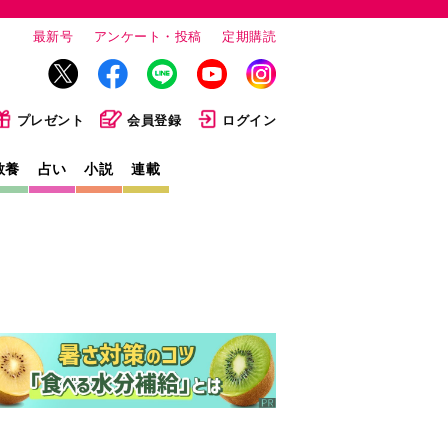
最新号
アンケート・投稿
定期購読
プレゼント
会員登録
ログイン
教養
占い
小説
連載