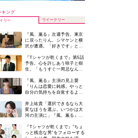
河の主演に」『風、薫る』で
は横沢役
『Tシャツが乾くまで』“ちょ
っと残念な男”をフォローする
しっかり者。樹生の妹を演じ
るのは、齋藤飛鳥さん＜キャ
井上祐貴『風、薫る』ではク
スト紹介＞
セ強の記者・横沢役「陽気な
イタリア人のようにと言われ
て」
演歌歌手・市川由紀乃「更年
期かと思ったら〈卵巣がん〉
だった。９ヵ月の闘病を経て
復帰。若くして逝った兄の手
＜3人って誰のこと？＞『Tシ
紙を今も支えに」【2026上半
ャツが乾くまで』水族館で咲
期BEST】
子が放った〈何気ない一言〉
に視聴者「これも何かの伏
『風、薫る』見上愛「りんの
線？」「子どもの話だと…」
心が病気になっていく演技が
難しくて。看護は想像以上に
心を使う仕事」
0
【もうムリ！ご近所姑】「こ
んなもん捨ててまえ！」おば