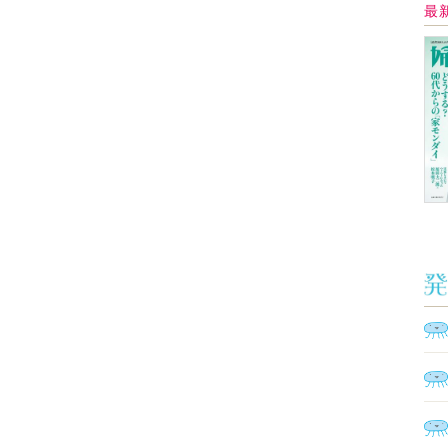
Ａ
く
催
脳
ト
型イ
ヤホ
モ