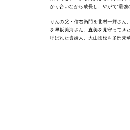
を早坂美海さん。直美を見守ってきた
呼ばれた貴婦人、大山捨松を多部未
＊以下7月9日放送回のネタバレを含
1