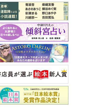
バックナンバー
注目トピ
義実家について、義弟が私へ怒りのLINE
同僚の心無い言葉に気持ちが折れた
結婚1か月で離婚を決めました。本当に
よかったのでしょうか
央公論新社の本
52ヘルツのクジラたち
町田そのこ 著
詳しくみる
ンフォメーション