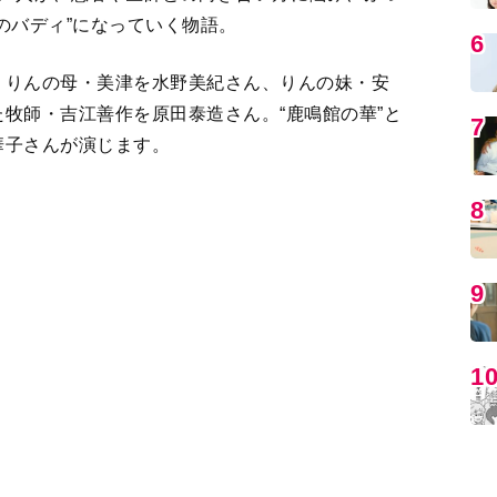
牧師・吉江善作を原田泰造さん。“鹿鳴館の華”と
華子さんが演じます。
MO
みます。
2
＞
編