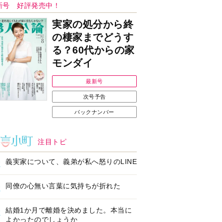
Ｉで始める遺言を書
耳にすっぽり！オーテ
前の準備セミナー開
ィコン補聴器、新しい
スタイルで All in Ear
の「オーティコン ジー
ル」を発売
の健康習慣をサポー
【編集部より】広告ペ
するオープンイヤー
ージについてのお詫び
ヤホン「kikippa イ
と訂正
ン HERALBONY
デル」発売