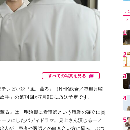
5
6
すべての写真を見る
7
テレビ小説『風、薫る』（NHK総合／毎週月曜
ぬ手」の第74回が7月9日に放送予定です。
8
、薫る』は、明治期に看護師という職業の確立に貢
チーフにしたバディドラマ。見上さん演じる一ノ
9
の2人が、患者や医師との向き合い方に悩み、ぶつ
のバディ”になっていく物語。
1
、りんの母・美津を水野美紀さん、りんの妹・安