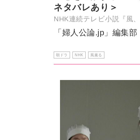
「婦人公論.jp」編集部
朝ドラ
NHK
風薫る