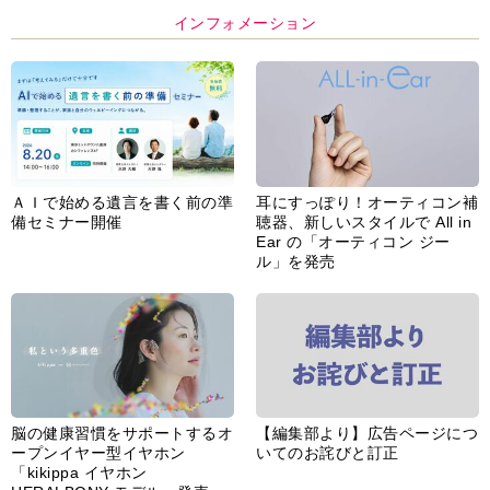
インフォメーション
ＡＩで始める遺言を書く前の準
耳にすっぽり！オーティコン補
備セミナー開催
聴器、新しいスタイルで All in
Ear の「オーティコン ジー
ル」を発売
脳の健康習慣をサポートするオ
【編集部より】広告ページにつ
ープンイヤー型イヤホン
いてのお詫びと訂正
「kikippa イヤホン