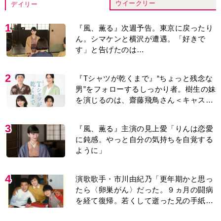
ウイークリー
デイリー
1
『風、薫る』次週予告。東京に戻ったり
ん。シマケンと横沢が遭遇。「好きで
す」と告げたのは…
2
『Tシャツが乾くまで』“ちょっと残念な
男”をフォローするしっかり者。樹生の妹
を演じるのは、齋藤飛鳥さん＜キャスト
紹介＞
3
『風、薫る』主演の見上愛「りんは恋愛
に鈍感。やっと自分の気持ちを自覚する
ように」
4
演歌歌手・市川由紀乃「更年期かと思っ
たら〈卵巣がん〉だった。９ヵ月の闘病
を経て復帰。若くして逝った兄の手紙を
今も支えに」【2026上半期BEST】