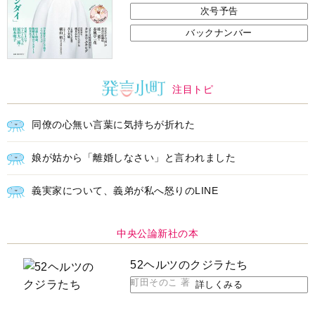
次号予告
バックナンバー
注目トピ
同僚の心無い言葉に気持ちが折れた
娘が姑から「離婚しなさい」と言われました
義実家について、義弟が私へ怒りのLINE
中央公論新社の本
52ヘルツのクジラたち
町田そのこ 著
詳しくみる