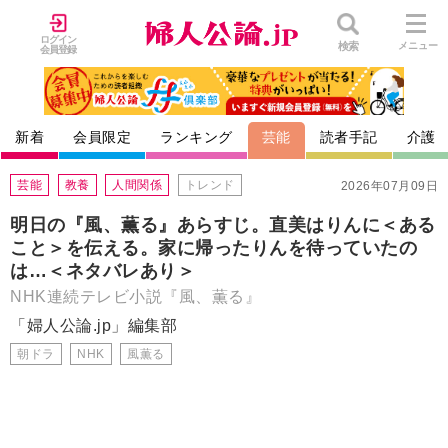
ログイン
検索
メニュー
会員登録
新着
会員限定
ランキング
芸能
読者手記
介護
芸能
教養
人間関係
トレンド
2026年07月09日
明日の『風、薫る』あらすじ。直美はりんに＜ある
こと＞を伝える。家に帰ったりんを待っていたの
は…＜ネタバレあり＞
NHK連続テレビ小説『風、薫る』
「婦人公論.jp」編集部
朝ドラ
NHK
風薫る