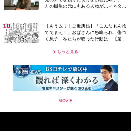
方の樹生の元にもある人物が…＜ネタバ
レあり＞
10
【もうムリ！ご近所姑】「こんなもん捨
ててまえ！」おばさんに怒鳴られ、傷つ
く息子。私たちが取った行動は…【第3
話】
もっと見る
MOVIE