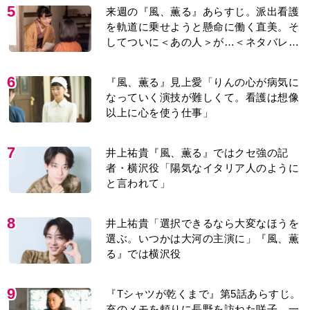
5
来週の『風、薫る』あらすじ。派出看護
を軌道に乗せようと懸命に働く直美。そ
してついに＜あの人＞が…＜ネタバレあ
り＞
6
『風、薫る』見上愛「りんの心が病気に
なっていく演技が難しくて。看護は想像
以上に心を使う仕事」
7
井上祐貴『風、薫る』ではクセ強の記
者・横沢役「陽気なイタリア人のように
と言われて」
8
井上祐貴「選択できるなら大変なほうを
選ぶ。いつかは大河の主演に」『風、薫
る』では横沢役
9
『Tシャツが乾くまで』第5話あらすじ。
充のメモを頼りに長野を訪ねた咲子。一