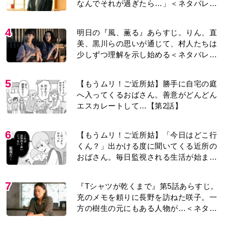
なんでそれが過ぎたら…」＜ネタバレあ
り＞
4
明日の『風、薫る』あらすじ。りん、直
美、黒川らの思いが通じて、村人たちは
少しずつ理解を示し始める＜ネタバレあ
り＞
5
【もうムリ！ご近所姑】勝手に自宅の庭
へ入ってくるおばさん。善意がどんどん
エスカレートして…【第2話】
6
【もうムリ！ご近所姑】「今日はどこ行
くん？」出かける度に聞いてくる近所の
おばさん。毎日監視される生活が始ま
り…【第1話】
7
『Tシャツが乾くまで』第5話あらすじ。
充のメモを頼りに長野を訪ねた咲子。一
方の樹生の元にもある人物が…＜ネタバ
レあり＞