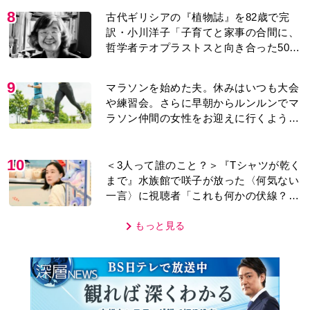
8
古代ギリシアの『植物誌』を82歳で完
訳・小川洋子「子育てと家事の合間に、
哲学者テオプラストスと向き合った50
年」
9
マラソンを始めた夫。休みはいつも大会
や練習会。さらに早朝からルンルンでマ
ラソン仲間の女性をお迎えに行くように
なり…
10
＜3人って誰のこと？＞『Tシャツが乾く
まで』水族館で咲子が放った〈何気ない
一言〉に視聴者「これも何かの伏線？」
「子どもの話だと…」
もっと見る