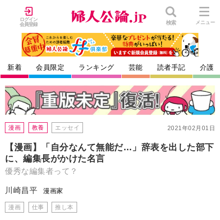
ログイン
検索
メニュー
会員登録
新着
会員限定
ランキング
芸能
読者手記
介護
漫画
教養
エッセイ
2021年02月01日
【漫画】「自分なんて無能だ…」辞表を出した部下
に、編集長がかけた名言
優秀な編集者って？
川崎昌平
漫画家
漫画
仕事
推し本