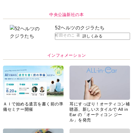
中央公論新社の本
52ヘルツのクジラたち
町田そのこ 著
詳しくみる
インフォメーション
ＡＩで始める遺言を書く前の準
耳にすっぽり！オーティコン補
備セミナー開催
聴器、新しいスタイルで All in
Ear の「オーティコン ジー
ル」を発売