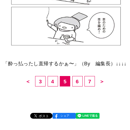
「酔っ払ったし直帰するかぁ〜」（By 編集長）↓↓↓↓
＜
3
4
5
6
7
＞
シェア