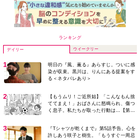
ランキング
ウイークリー
デイリー
1
明日の『風、薫る』あらすじ。ついに感
染が収束。黒川は、りんにある提案をす
る＜ネタバレあり＞
2
【もうムリ！ご近所姑】「こんなもん捨
ててまえ！」おばさんに怒鳴られ、傷つ
く息子。私たちが取った行動は…【第3
話】
3
『Tシャツが乾くまで』第5話予告。心を
許しあう咲子と樹生。「もうすぐ一周忌