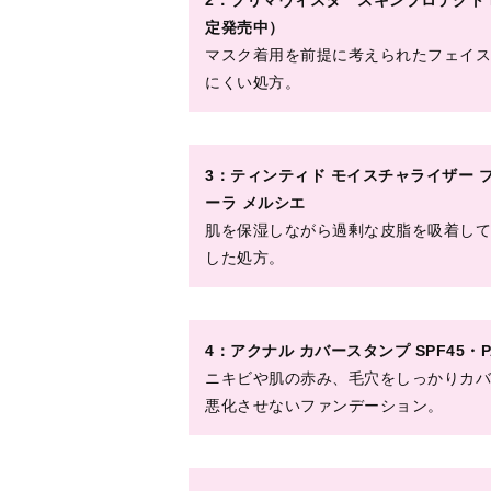
悪化させないファンデーション。
5：ヴィセ リシェ スキンケアパウダー 
売中）
肌をほんのりトーンアップするスキンケ
ク蒸れを軽減。
6：アクメディカ 薬用 フェイスパウダー ナ
ｇ￥1,045／ナリス化粧品
ファンデーション代わりに使え、ニキビ
減。
【関連記事】
マスク生活で荒れた肌のお悩みQ＆A。