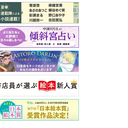
バックナンバー
注目トピ
義実家について、義弟が私へ怒りのLINE
結婚1か月で離婚を決めました。本当に
よかったのでしょうか
ピアノの月謝、払うべき？
央公論新社の本
いじめのある世界に生き
る君たちへ
いじめられっ子だった精神
科医の贈る言葉
詳しくみる
久夫 著