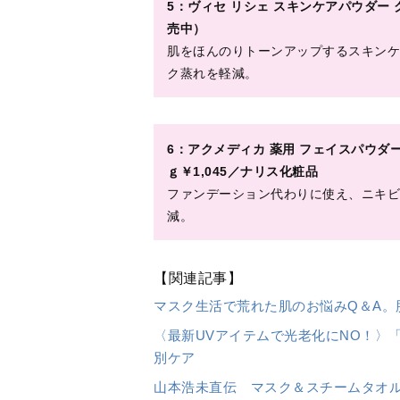
〈最新UVアイテムで光老化にNO！〉
別ケア
山本浩未直伝 マスク＆スチームタオ
スメ】
撮影協力
明色化粧品 TEL／0120・12・468
ネイチャーズウェイ（チャントアチャーム
BJC TEL／092・202・7007
NAOS JAPAN（エステダム） TEL
資生堂インターナショナル TEL／01
桃谷順天館 TEL／0120・12・468
常盤薬品工業 TEL／0120・351・1
ドクターフィル コスメティクス TEL／
コーセー TEL／0120・526・311