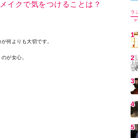
5
のが何よりも大切です。
うのが女心。
6
スのメイクアイテムで、吹き出物を上手にケアし
7
8
9
1