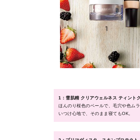
2：プリマヴィスタ スキンプロテクト B
定発売中）
マスク着用を前提に考えられたフェイス
にくい処方。
3：ティンティド モイスチャライザー ブラーリ
ーラ メルシエ
肌を保湿しながら過剰な皮脂を吸着して
した処方。
4：アクナル カバースタンプ SPF45・PA
ニキビや肌の赤み、毛穴をしっかりカバ