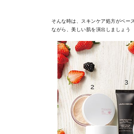
1：雪肌精 クリアウェルネス ティントク
ほんのり桜色のベールで、毛穴や色ムラ
いつけ心地で、そのまま寝てもOK。