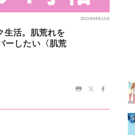
ク生活。肌荒れを
バーしたい〈肌荒
ラ
デ
1
2
3
、メイクで気をつけることは？
4
。