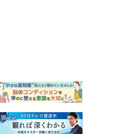
ンキング
ウイークリー
イリー
『Tシャツが乾くまで』第5話
予告。心を許しあう咲子と樹
生。「もうすぐ一周忌なんで
それが過ぎたら…」＜ネタバ
【もうムリ！ご近所姑】「こ
レあり＞
んなもん捨ててまえ！」おば
さんに怒鳴られ、傷つく息
子。私たちが取った行動は…
明日の『風、薫る』あらす
【第3話】
じ。ついに感染が収束。黒川
は、りんにある提案をする＜
ネタバレあり＞
『風、薫る』次週予告。東京
に戻ったりん。シマケンと横