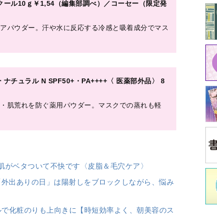
「外出ありの日」は陽射しをブロックしながら、悩み
ルで化粧のりも上向きに【時短効率よく、朝美容のス
0
） TEL／0120・070153
中
／0120・510・211
20・81・4710
0
34
中井
0120・16・6051