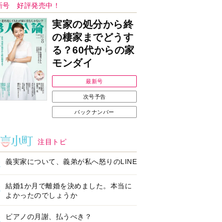
ンフォメーション
Ｉで始める遺言を書
耳にすっぽり！オーテ
前の準備セミナー開
ィコン補聴器、新しい
スタイルで All in Ear
の「オーティコン ジー
ル」を発売
の健康習慣をサポー
【編集部より】広告ペ
するオープンイヤー
ージについてのお詫び
ヤホン「kikippa イ
と訂正
ン HERALBONY
デル」発売