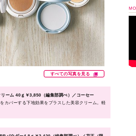
Bパウダー4.8ｇ￥2,420（編集部調べ）／花王（限
パウダー。肌のベタつきを抑え、ニキビのもとになり
ング 0N1SPF20・PA+++ 50mL￥5,720／ロ
、さらっとした肌をキープ。ゆらぎやすい肌にも配慮
++++ 11ｇ￥3,520、ケース￥1,100／ランクアップ
ーしつつも、皮脂を吸着し、銀イオン水でトラブルを