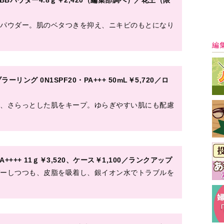
クール10ｇ￥1,54（編集部調べ）／コーセー（限定発
アパウダー。汗や水に反応する冷感と吸着成分でマス
チュラル N SPF50+・PA++++〈 医薬部外品〉 8
最
・肌荒れを防ぐ薬用パウダー。マスクでの蒸れも軽
肌がベタついて不快です〈皮脂＆毛穴ケア〉