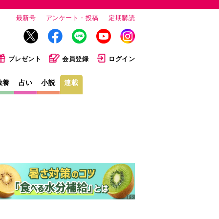
最新号
アンケート・投稿
定期購読
プレゼント
会員登録
ログイン
教養
占い
小説
連載