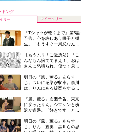
沢が遭遇。「好きです」と告
げたのは…
明日の『風、薫る』あらす
じ。りん、直美、黒川らの思
いが通じて、村人たちは少し
ずつ理解を示し始める＜ネタ
演歌歌手・市川由紀乃「更年
バレあり＞
期かと思ったら〈卵巣がん〉
だった。９ヵ月の闘病を経て
復帰。若くして逝った兄の手
【もうムリ！ご近所姑】勝手
紙を今も支えに」【2026上半
に自宅の庭へ入ってくるおば
期BEST】
さん。善意がどんどんエスカ
レートして…【第2話】
【もうムリ！ご近所姑】「今
日はどこ行くん？」出かける
度に聞いてくる近所のおばさ
ん。毎日監視される生活が始
『風、薫る』主演の見上愛
まり…【第1話】
「りんは恋愛に鈍感。やっと
自分の気持ちを自覚するよう
に」
0
＜3人って誰のこと？＞『Tシ
ャツが乾くまで』水族館で咲