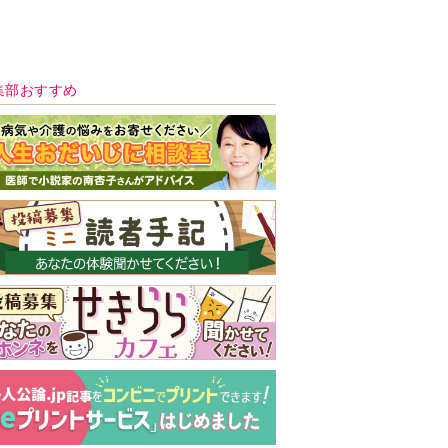
新号 好評発売中！
実家の処分から終
の棲家までどうす
る？60代からの家
モンダイ
最新号
次号予告