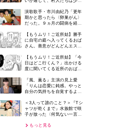
子が放った〈何気ない一言〉
に視聴者「これも何かの伏
もっと見る
線？」「子どもの話だと…」
VIE
集部おすすめ