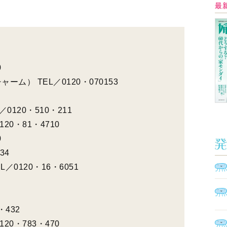
イ
・432
20・783・470
00
Ａ
く
催
脳
ト
型イ
ヤホ
モ
1
2