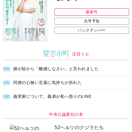
最新号
次号予告
バックナンバー
注目トピ
娘が姑から「離婚しなさい」と言われました
同僚の心無い言葉に気持ちが折れた
義実家について、義弟が私へ怒りのLINE
中央公論新社の本
52ヘルツのクジラたち