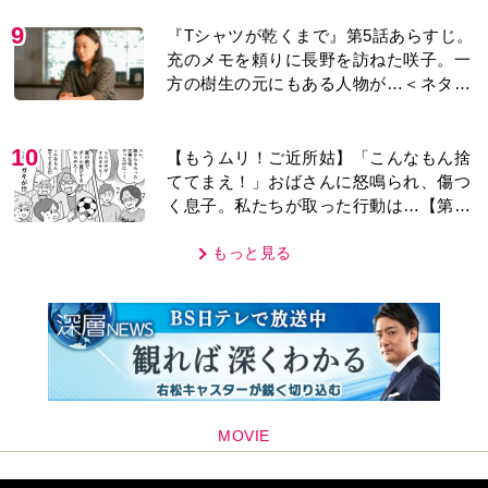
9
『Tシャツが乾くまで』第5話あらすじ。
充のメモを頼りに長野を訪ねた咲子。一
方の樹生の元にもある人物が…＜ネタバ
レあり＞
10
【もうムリ！ご近所姑】「こんなもん捨
ててまえ！」おばさんに怒鳴られ、傷つ
く息子。私たちが取った行動は…【第3
話】
もっと見る
MOVIE