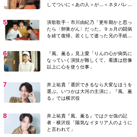
してついに＜あの人＞が…＜ネタバレあ
り＞
5
演歌歌手・市川由紀乃「更年期かと思っ
たら〈卵巣がん〉だった。９ヵ月の闘病
を経て復帰。若くして逝った兄の手紙を
今も支えに」【2026上半期BEST】
6
『風、薫る』見上愛「りんの心が病気に
なっていく演技が難しくて。看護は想像
以上に心を使う仕事」
7
井上祐貴「選択できるなら大変なほうを
選ぶ。いつかは大河の主演に」『風、薫
る』では横沢役
8
井上祐貴『風、薫る』ではクセ強の記
者・横沢役「陽気なイタリア人のように
と言われて」