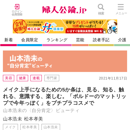
ログイン
検索
メニュー
会員登録
新着
会員限定
ランキング
芸能
読者手記
介護
美容
健康
連載
専門家
2021年11月17日
メイク上手になるための5か条は、見る、知る、触
れる、意識する、楽しむ。「ボルドーのマットリッ
プで今年っぽく」をプチプラコスメで
山本浩未の〈自分肯定〉ビューティ
山本浩未
松本孝美
メイク
松本孝美
山本浩未