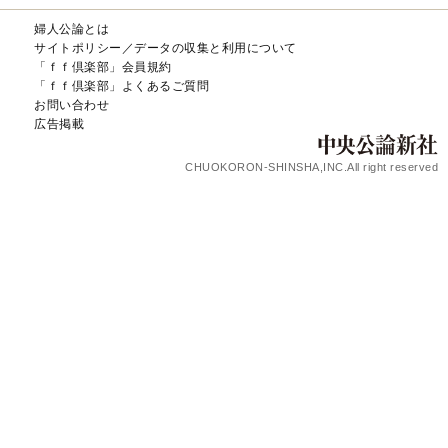
婦人公論とは
サイトポリシー／データの収集と利用について
「ｆｆ倶楽部」会員規約
「ｆｆ倶楽部」よくあるご質問
お問い合わせ
広告掲載
CHUOKORON-SHINSHA,INC.All right reserved