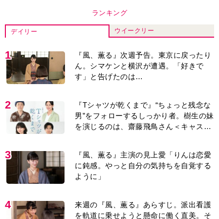
ランキング
ウイークリー
デイリー
1
『風、薫る』次週予告。東京に戻ったり
ん。シマケンと横沢が遭遇。「好きで
す」と告げたのは…
2
『Tシャツが乾くまで』“ちょっと残念な
男”をフォローするしっかり者。樹生の妹
を演じるのは、齋藤飛鳥さん＜キャスト
紹介＞
3
『風、薫る』主演の見上愛「りんは恋愛
に鈍感。やっと自分の気持ちを自覚する
ように」
4
来週の『風、薫る』あらすじ。派出看護
を軌道に乗せようと懸命に働く直美。そ