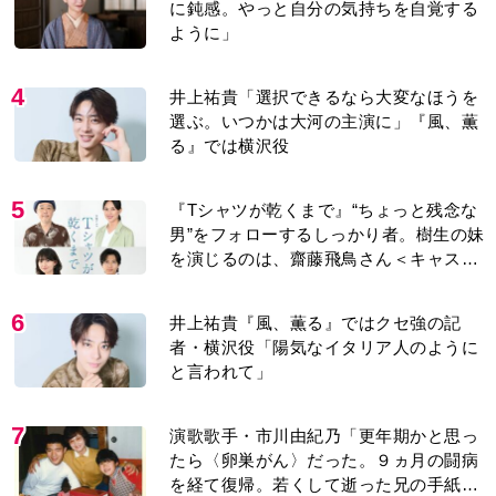
に鈍感。やっと自分の気持ちを自覚する
ように」
4
井上祐貴「選択できるなら大変なほうを
選ぶ。いつかは大河の主演に」『風、薫
る』では横沢役
5
『Tシャツが乾くまで』“ちょっと残念な
男”をフォローするしっかり者。樹生の妹
を演じるのは、齋藤飛鳥さん＜キャスト
紹介＞
6
井上祐貴『風、薫る』ではクセ強の記
者・横沢役「陽気なイタリア人のように
と言われて」
7
演歌歌手・市川由紀乃「更年期かと思っ
たら〈卵巣がん〉だった。９ヵ月の闘病
を経て復帰。若くして逝った兄の手紙を