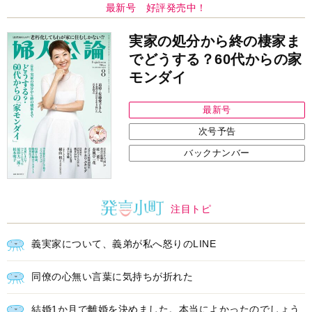
最新号 好評発売中！
実家の処分から終の棲家ま
でどうする？60代からの家
モンダイ
最新号
次号予告
バックナンバー
注目トピ
義実家について、義弟が私へ怒りのLINE
同僚の心無い言葉に気持ちが折れた
結婚1か月で離婚を決めました。本当によかったのでしょう