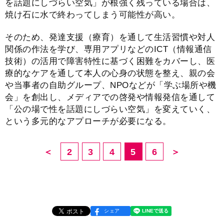
を話題にしづらい空気」が根強く残っている場合は、
焼け石に水で終わってしまう可能性が高い。
そのため、発達支援（療育）を通して生活習慣や対人
関係の作法を学び、専用アプリなどのICT（情報通信
技術）の活用で障害特性に基づく困難をカバーし、医
療的なケアを通して本人の心身の状態を整え、親の会
や当事者の自助グループ、NPOなどが「学ぶ場所や機
会」を創出し、メディアでの啓発や情報発信を通して
「公の場で性を話題にしづらい空気」を変えていく、
という多元的なアプローチが必要になる。
＜
2
3
4
5
6
＞
シェア