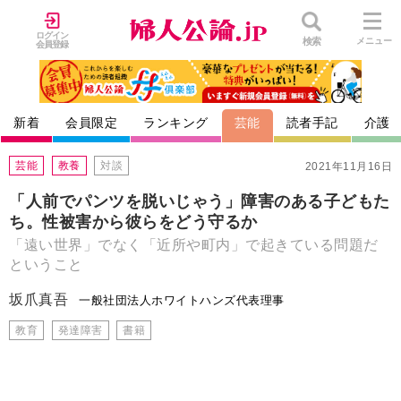
ログイン
検索
メニュー
会員登録
新着
会員限定
ランキング
芸能
読者手記
介護
芸能
教養
対談
2021年11月16日
「人前でパンツを脱いじゃう」障害のある子どもた
ち。性被害から彼らをどう守るか
「遠い世界」でなく「近所や町内」で起きている問題だ
ということ
坂爪真吾
一般社団法人ホワイトハンズ代表理事
教育
発達障害
書籍