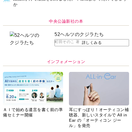
か
中央公論新社の本
52ヘルツのクジラたち
町田そのこ 著
詳しくみる
インフォメーション
ＡＩで始める遺言を書く前の準
耳にすっぽり！オーティコン補
備セミナー開催
聴器、新しいスタイルで All in
Ear の「オーティコン ジー
ル」を発売