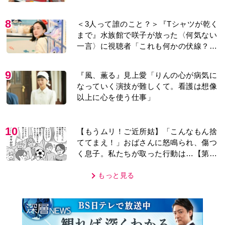
今も支えに」【2026上半期BEST】
8
＜3人って誰のこと？＞『Tシャツが乾く
まで』水族館で咲子が放った〈何気ない
一言〉に視聴者「これも何かの伏線？」
「子どもの話だと…」
9
『風、薫る』見上愛「りんの心が病気に
なっていく演技が難しくて。看護は想像
以上に心を使う仕事」
10
【もうムリ！ご近所姑】「こんなもん捨
ててまえ！」おばさんに怒鳴られ、傷つ
く息子。私たちが取った行動は…【第3
話】
もっと見る