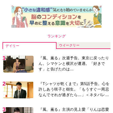
ランキング
ウイークリー
デイリー
1
『風、薫る』次週予告。東京に戻ったり
ん。シマケンと横沢が遭遇。「好きで
す」と告げたのは…
2
『Tシャツが乾くまで』第5話予告。心を
許しあう咲子と樹生。「もうすぐ一周忌
なんでそれが過ぎたら…」＜ネタバレあ
り＞
3
『風、薫る』主演の見上愛「りんは恋愛