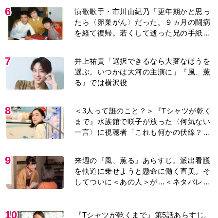
6
演歌歌手・市川由紀乃「更年期かと思っ
たら〈卵巣がん〉だった。９ヵ月の闘病
を経て復帰。若くして逝った兄の手紙を
今も支えに」【2026上半期BEST】
7
井上祐貴「選択できるなら大変なほうを
選ぶ。いつかは大河の主演に」『風、薫
る』では横沢役
8
＜3人って誰のこと？＞『Tシャツが乾く
まで』水族館で咲子が放った〈何気ない
一言〉に視聴者「これも何かの伏線？」
「子どもの話だと…」
9
来週の『風、薫る』あらすじ。派出看護
を軌道に乗せようと懸命に働く直美。そ
してついに＜あの人＞が…＜ネタバレあ
り＞
10
『Tシャツが乾くまで』第5話あらすじ。