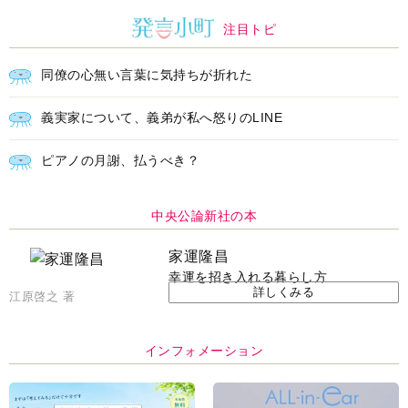
注目トピ
同僚の心無い言葉に気持ちが折れた
義実家について、義弟が私へ怒りのLINE
ピアノの月謝、払うべき？
中央公論新社の本
家運隆昌
幸運を招き入れる暮らし方
詳しくみる
江原啓之 著
インフォメーション