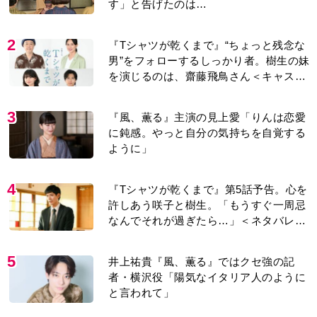
す」と告げたのは…
2
『Tシャツが乾くまで』“ちょっと残念な
男”をフォローするしっかり者。樹生の妹
を演じるのは、齋藤飛鳥さん＜キャスト
紹介＞
3
『風、薫る』主演の見上愛「りんは恋愛
に鈍感。やっと自分の気持ちを自覚する
ように」
4
『Tシャツが乾くまで』第5話予告。心を
許しあう咲子と樹生。「もうすぐ一周忌
なんでそれが過ぎたら…」＜ネタバレあ
り＞
5
井上祐貴『風、薫る』ではクセ強の記
者・横沢役「陽気なイタリア人のように
と言われて」