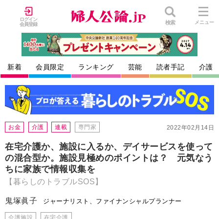
ログイン
検索
メニュー
会員登録
新着
会員限定
ランキング
芸能
読者手記
介護
お金
介護
連載
専門家
2022年02月14日
在宅介護か、施設に入るか、デイサービスを使って
の混合型か。施設見極めのポイントは？ 元気なう
ちに家族で情報収集を
【暮らしのトラブルSOS】
鬼塚眞子
ジャーナリスト、ファイナンシャルプランナー
介護施設
在宅介護