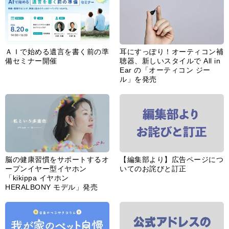
ＡＩで始める遺言を書く前の準
耳にすっぽり！オーティコン補
備セミナー開催
聴器、新しいスタイルで All in
Ear の「オーティコン ジー
ル」を発売
脳の健康習慣をサポートするオ
【編集部より】広告ページにつ
ープンイヤー型イヤホン
いてのお詫びと訂正
「kikippa イヤホン
HERALBONY モデル」発売