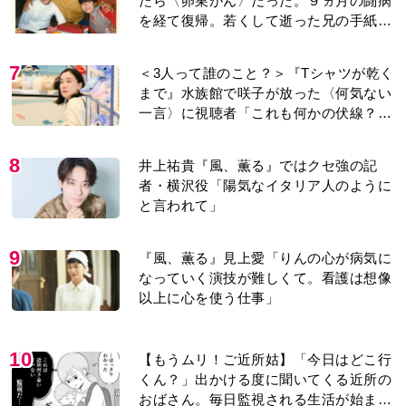
たら〈卵巣がん〉だった。９ヵ月の闘病
を経て復帰。若くして逝った兄の手紙を
今も支えに」【2026上半期BEST】
7
＜3人って誰のこと？＞『Tシャツが乾く
まで』水族館で咲子が放った〈何気ない
一言〉に視聴者「これも何かの伏線？」
「子どもの話だと…」
8
井上祐貴『風、薫る』ではクセ強の記
者・横沢役「陽気なイタリア人のように
と言われて」
9
『風、薫る』見上愛「りんの心が病気に
なっていく演技が難しくて。看護は想像
以上に心を使う仕事」
10
【もうムリ！ご近所姑】「今日はどこ行
くん？」出かける度に聞いてくる近所の
おばさん。毎日監視される生活が始ま