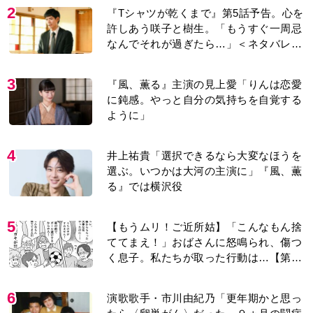
2
『Tシャツが乾くまで』第5話予告。心を
許しあう咲子と樹生。「もうすぐ一周忌
なんでそれが過ぎたら…」＜ネタバレあ
り＞
3
『風、薫る』主演の見上愛「りんは恋愛
に鈍感。やっと自分の気持ちを自覚する
ように」
4
井上祐貴「選択できるなら大変なほうを
選ぶ。いつかは大河の主演に」『風、薫
る』では横沢役
5
【もうムリ！ご近所姑】「こんなもん捨
ててまえ！」おばさんに怒鳴られ、傷つ
く息子。私たちが取った行動は…【第3
話】
6
演歌歌手・市川由紀乃「更年期かと思っ