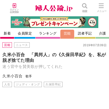
ログイン
検索
メニュー
会員登録
新着
会員限定
ランキング
芸能
読者手記
介護
芸能
ニュース
2019年07月09日
久米小百合 「異邦人」の《久保田早紀》を、私が
脱ぎ捨てた理由
迷う背中を賛美歌が押してくれた
久米小百合
歌手
人生
ジュディ・オング
久保田早紀