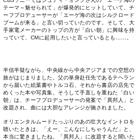
CBSソニーではジュディ・オングさんの「エーゲ海の
テーマ～魅せられて」が爆発的にヒットしていて、チ
ーフプロデューサーが「エーゲ海の次はシルクロード
ブームが来る」と言い切っていたのです。そして、大
手家電メーカーのトップの方が「白い朝」に興味を持
っていて、CMに起用したいと言っているとも……。
半信半疑ながら、中央線から中央アジアまでの空想の
旅がはじまりました。父の単身赴任先であるテヘラン
から届いた絵葉書やトルコ石、それから書店の店先で
めくった本や写真集。そうして手直しを重ねた「白い
朝」は、チーフプロデューサーの発案で「異邦人」と
改題され、曲には大胆なアレンジが施されました。
オリエンタルムードたっぷりのあの壮大なイントロを
聴いたときは、「えー、こんなにしちゃうんだ」と、
本当に驚きましたね。「異邦人」に改題すると聞いた