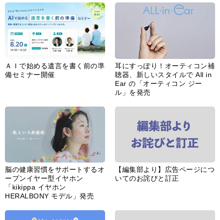
ＡＩで始める遺言を書く前の準
耳にすっぽり！オーティコン補
備セミナー開催
聴器、新しいスタイルで All in
Ear の「オーティコン ジー
ル」を発売
脳の健康習慣をサポートするオ
【編集部より】広告ページにつ
ープンイヤー型イヤホン
いてのお詫びと訂正
「kikippa イヤホン
HERALBONY モデル」発売