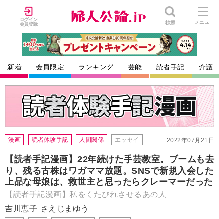
ログイン
検索
メニュー
会員登録
新着
会員限定
ランキング
芸能
読者手記
介護
漫画
読者体験手記
人間関係
エッセイ
2022年07月21日
【読者手記漫画】22年続けた手芸教室。ブームも去
り、残る古株はワガママ放題。SNSで新規入会した
上品な母娘は、救世主と思ったらクレーマーだった
【読者手記漫画】私をくたびれさせるあの人
吉川恵子
さえじまゆう