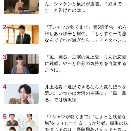
ん。シマケンと横沢が遭遇。「好きで
す」と告げたのは…
2
『Tシャツが乾くまで』第5話予告。心を
許しあう咲子と樹生。「もうすぐ一周忌
なんでそれが過ぎたら…」＜ネタバレあ
り＞
3
『風、薫る』主演の見上愛「りんは恋愛
に鈍感。やっと自分の気持ちを自覚する
ように」
4
井上祐貴「選択できるなら大変なほうを
選ぶ。いつかは大河の主演に」『風、薫
る』では横沢役
5
『Tシャツが乾くまで』“ちょっと残念な
男”をフォローするしっかり者。樹生の妹
を演じるのは、齋藤飛鳥さん＜キャスト