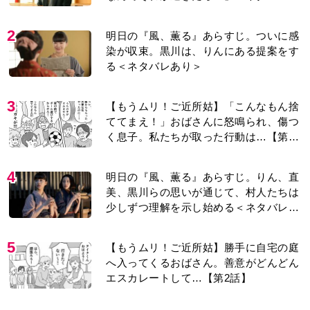
り＞
2
明日の『風、薫る』あらすじ。ついに感
染が収束。黒川は、りんにある提案をす
る＜ネタバレあり＞
3
【もうムリ！ご近所姑】「こんなもん捨
ててまえ！」おばさんに怒鳴られ、傷つ
く息子。私たちが取った行動は…【第3
話】
4
明日の『風、薫る』あらすじ。りん、直
美、黒川らの思いが通じて、村人たちは
少しずつ理解を示し始める＜ネタバレあ
り＞
5
【もうムリ！ご近所姑】勝手に自宅の庭
へ入ってくるおばさん。善意がどんどん
エスカレートして…【第2話】