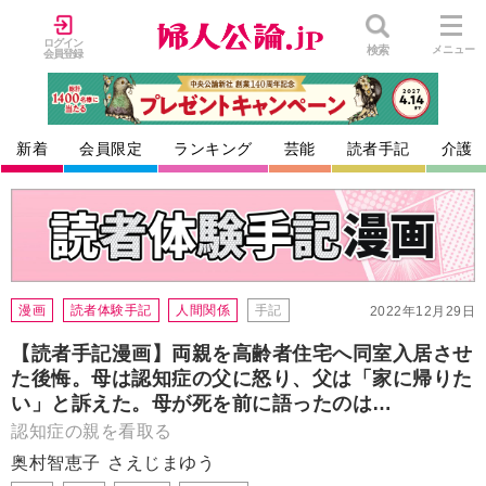
ログイン
検索
メニュー
会員登録
新着
会員限定
ランキング
芸能
読者手記
介護
漫画
読者体験手記
人間関係
手記
2022年12月29日
【読者手記漫画】両親を高齢者住宅へ同室入居させ
た後悔。母は認知症の父に怒り、父は「家に帰りた
い」と訴えた。母が死を前に語ったのは…
認知症の親を看取る
奥村智恵子
さえじまゆう