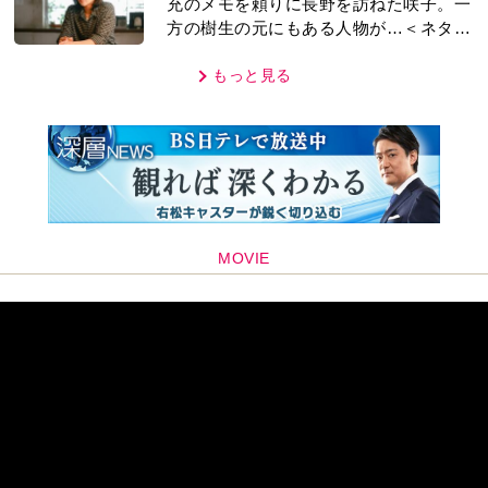
充のメモを頼りに長野を訪ねた咲子。一
方の樹生の元にもある人物が…＜ネタバ
レあり＞
もっと見る
MOVIE