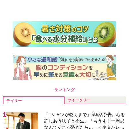
ランキング
ウイークリー
デイリー
1
『Tシャツが乾くまで』第5話予告。心を
許しあう咲子と樹生。「もうすぐ一周忌
なんでそれが過ぎたら…」＜ネタバレあ