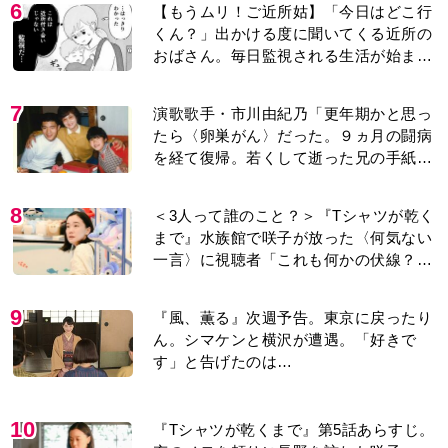
6
【もうムリ！ご近所姑】「今日はどこ行
くん？」出かける度に聞いてくる近所の
おばさん。毎日監視される生活が始ま
り…【第1話】
7
演歌歌手・市川由紀乃「更年期かと思っ
たら〈卵巣がん〉だった。９ヵ月の闘病
を経て復帰。若くして逝った兄の手紙を
今も支えに」【2026上半期BEST】
8
＜3人って誰のこと？＞『Tシャツが乾く
まで』水族館で咲子が放った〈何気ない
一言〉に視聴者「これも何かの伏線？」
「子どもの話だと…」
9
『風、薫る』次週予告。東京に戻ったり
ん。シマケンと横沢が遭遇。「好きで
す」と告げたのは…
10
『Tシャツが乾くまで』第5話あらすじ。