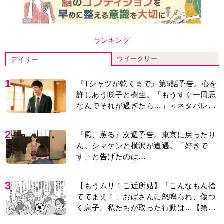
ランキング
ウイークリー
デイリー
1
『Tシャツが乾くまで』第5話予告。心を
許しあう咲子と樹生。「もうすぐ一周忌
なんでそれが過ぎたら…」＜ネタバレあ
り＞
2
『風、薫る』次週予告。東京に戻ったり
ん。シマケンと横沢が遭遇。「好きで
す」と告げたのは…
3
【もうムリ！ご近所姑】「こんなもん捨
ててまえ！」おばさんに怒鳴られ、傷つ
く息子。私たちが取った行動は…【第3
話】