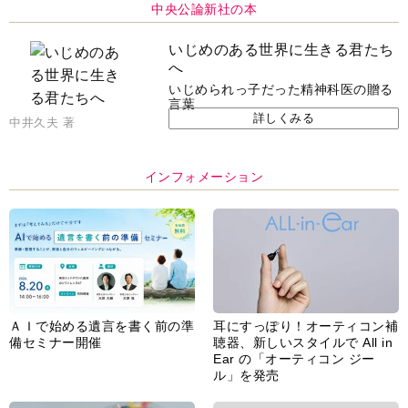
中央公論新社の本
いじめのある世界に生きる君たち
へ
いじめられっ子だった精神科医の贈る
言葉
詳しくみる
中井久夫 著
インフォメーション
ＡＩで始める遺言を書く前の準
耳にすっぽり！オーティコン補
備セミナー開催
聴器、新しいスタイルで All in
Ear の「オーティコン ジー
ル」を発売