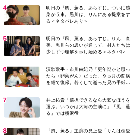
4
明日の『風、薫る』あらすじ。ついに感
染が収束。黒川は、りんにある提案をす
る＜ネタバレあり＞
5
明日の『風、薫る』あらすじ。りん、直
美、黒川らの思いが通じて、村人たちは
少しずつ理解を示し始める＜ネタバレあ
り＞
6
演歌歌手・市川由紀乃「更年期かと思っ
たら〈卵巣がん〉だった。９ヵ月の闘病
を経て復帰。若くして逝った兄の手紙を
今も支えに」【2026上半期BEST】
7
井上祐貴「選択できるなら大変なほうを
選ぶ。いつかは大河の主演に」『風、薫
る』では横沢役
8
『風、薫る』主演の見上愛「りんは恋愛