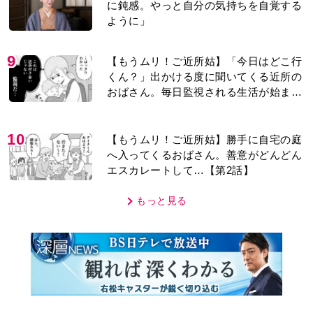
に鈍感。やっと自分の気持ちを自覚する
ように」
9
【もうムリ！ご近所姑】「今日はどこ行
くん？」出かける度に聞いてくる近所の
おばさん。毎日監視される生活が始ま
り…【第1話】
10
【もうムリ！ご近所姑】勝手に自宅の庭
へ入ってくるおばさん。善意がどんどん
エスカレートして…【第2話】
もっと見る