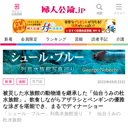
ログイン
検索
メニュー
会員登録
新着
会員限定
ランキング
芸能
読者手記
介護
教養
連載
専門家
2023年09月23日
被災した水族館の動物達を継承した「仙台うみの杜
水族館」。飲食しながらアザラシとペンギンの優雅
な泳ぎを堪能でき、まるでディナーショー
「シュール・ブルー」列島水族館巡り ７ 仙台うみの
杜水族館