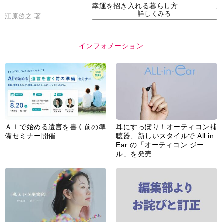
脳の健康習慣をサポートするオ
【編集部より】広告ページにつ
ープンイヤー型イヤホン
いてのお詫びと訂正
「kikippa イヤホン
HERALBONY モデル」発売
あなたのペット自慢を教えてく
【編集部より】公式アドレスの
ださい！
不正利用について
インフォメーション一覧