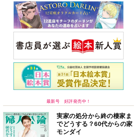
でどうする？60代からの家
モンダイ
最新号
次号予告
バックナンバー
注目トピ
結婚1か月で離婚を決めました。本当によかったのでしょう
か
婚約者がBL愛好家でした
見知らぬ女性からの悪意 どうしたらよいか
中央公論新社の本