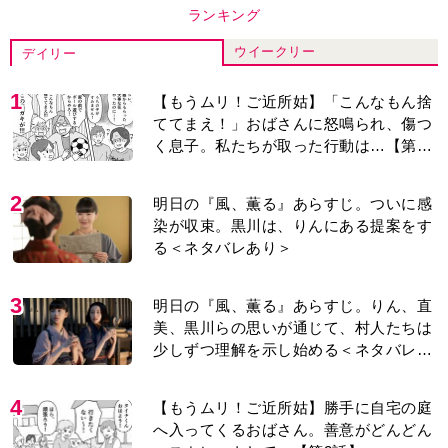
4
【もうムリ！ご近所姑】勝手に自宅の庭
へ入ってくるおばさん。善意がどんどん
エスカレートして…【第2話】
5
【もうムリ！ご近所姑】「今日はどこ行
くん？」出かける度に聞いてくる近所の
おばさん。毎日監視される生活が始ま
り…【第1話】
6
古代ギリシアの『植物誌』を82歳で完
訳・小川洋子「子育てと家事の合間に、
哲学者テオプラストスと向き合った50
年」
7
『Tシャツが乾くまで』第5話あらすじ。
充のメモを頼りに長野を訪ねた咲子。一
方の樹生の元にもある人物が…＜ネタバ
レあり＞
8
＜入院したアラ還夫＞「退院の迎えも忘
れられ、頼んだ物も買ってこない…」30