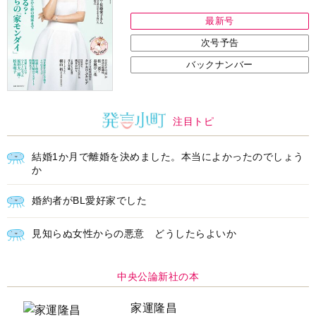
家運隆昌
幸運を招き入れる暮らし方
詳しくみる
江原啓之 著
インフォメーション
ＡＩで始める遺言を書く前の準
耳にすっぽり！オーティコン補
備セミナー開催
聴器、新しいスタイルで All in
Ear の「オーティコン ジー
ル」を発売