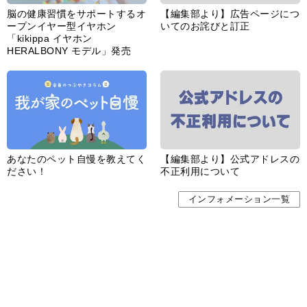
婦人公論とは
サイトポリシー／データの収集と利用について
「ｆｆ倶楽部」会員規約
「ｆｆ倶楽部」よくあるご質問
お問い合わせ
広告掲載
CHUOKORON-SHINSHA,INC.All right reserved