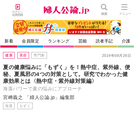
ログイン
検索
メニュー
会員登録
新着
会員限定
ランキング
芸能
読者手記
介護
健康
美容
専門家
2024年08月26日
夏の健康悩みに「もずく」を！熱中症、紫外線、便
秘、夏風邪の4つの対策として。研究でわかった健
康効果とは〈熱中症・紫外線対策編〉
海藻パワーで夏の悩みにアプローチ
宮﨑義之
「婦人公論.jp」編集部
海藻
もずく