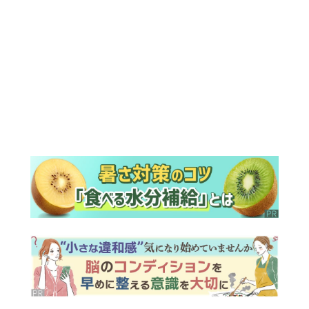
ランキング
ウイークリー
デイリー
1
【もうムリ！ご近所姑】「こんなもん捨
ててまえ！」おばさんに怒鳴られ、傷つ
く息子。私たちが取った行動は…【第3
話】
2
明日の『風、薫る』あらすじ。ついに感
染が収束。黒川は、りんにある提案をす
る＜ネタバレあり＞
3
明日の『風、薫る』あらすじ。りん、直
美、黒川らの思いが通じて、村人たちは
少しずつ理解を示し始める＜ネタバレあ
り＞