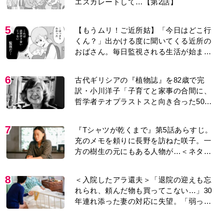
年連れ添った妻の対応に失望。「弱った
時こそ助け合うのが夫婦では」との訴え
に女性たちの反応は…
9
『風、薫る』赤痢患者で長太郎の母・ア
サ役は美山加恋。＜あのドラマ＞で天才
子役として話題に…＜キャスト紹介＞
10
明日の『風、薫る』あらすじ。りんと直
美は、一人でも多くの命を救おうと看護
に奮闘するが人手が足りず…＜ネタバレ
あり＞
もっと見る
MOVIE