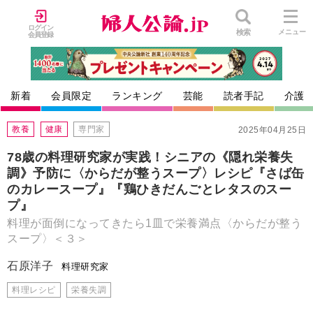
ログイン
検索
メニュー
会員登録
新着
会員限定
ランキング
芸能
読者手記
介護
教養
健康
専門家
2025年04月25日
78歳の料理研究家が実践！シニアの《隠れ栄養失
調》予防に〈からだが整うスープ〉レシピ『さば缶
のカレースープ』『鶏ひきだんごとレタスのスー
プ』
料理が面倒になってきたら1皿で栄養満点〈からだが整う
スープ〉＜３＞
石原洋子
料理研究家
料理レシピ
栄養失調