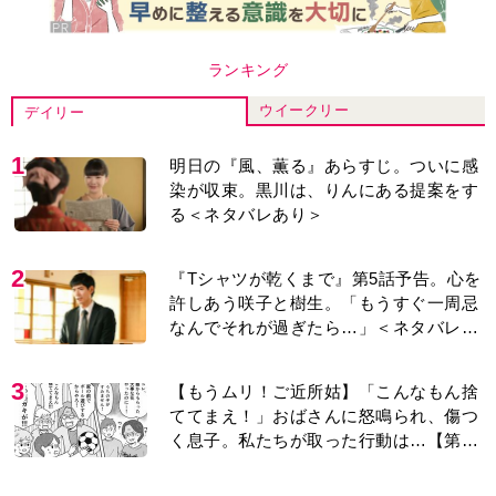
ランキング
ウイークリー
デイリー
1
明日の『風、薫る』あらすじ。ついに感
染が収束。黒川は、りんにある提案をす
る＜ネタバレあり＞
2
『Tシャツが乾くまで』第5話予告。心を
許しあう咲子と樹生。「もうすぐ一周忌
なんでそれが過ぎたら…」＜ネタバレあ
り＞
3
【もうムリ！ご近所姑】「こんなもん捨
ててまえ！」おばさんに怒鳴られ、傷つ
く息子。私たちが取った行動は…【第3
話】