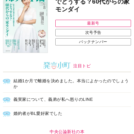
でどうする？60代からの家
モンダイ
最新号
次号予告
バックナンバー
注目トピ
結婚1か月で離婚を決めました。本当によかったのでしょう
か
義実家について、義弟が私へ怒りのLINE
婚約者がBL愛好家でした
中央公論新社の本