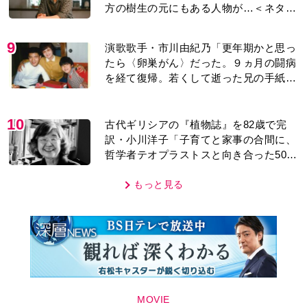
方の樹生の元にもある人物が…＜ネタバ
レあり＞
9
演歌歌手・市川由紀乃「更年期かと思っ
たら〈卵巣がん〉だった。９ヵ月の闘病
を経て復帰。若くして逝った兄の手紙を
今も支えに」【2026上半期BEST】
10
古代ギリシアの『植物誌』を82歳で完
訳・小川洋子「子育てと家事の合間に、
哲学者テオプラストスと向き合った50
年」
もっと見る
MOVIE