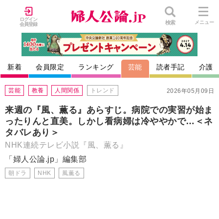
ログイン
検索
メニュー
会員登録
新着
会員限定
ランキング
芸能
読者手記
介護
芸能
教養
人間関係
トレンド
2026年05月09日
来週の『風、薫る』あらすじ。病院での実習が始ま
ったりんと直美。しかし看病婦は冷ややかで…＜ネ
タバレあり＞
NHK連続テレビ小説『風、薫る』
「婦人公論.jp」編集部
朝ドラ
NHK
風薫る