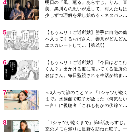
4
明日の『風、薫る』あらすじ。りん、直
美、黒川らの思いが通じて、村人たちは
少しずつ理解を示し始める＜ネタバレあ
り＞
5
【もうムリ！ご近所姑】勝手に自宅の庭
へ入ってくるおばさん。善意がどんどん
エスカレートして…【第2話】
6
【もうムリ！ご近所姑】「今日はどこ行
くん？」出かける度に聞いてくる近所の
おばさん。毎日監視される生活が始ま
り…【第1話】
7
＜3人って誰のこと？＞『Tシャツが乾く
まで』水族館で咲子が放った〈何気ない
一言〉に視聴者「これも何かの伏線？」
「子どもの話だと…」
8
『Tシャツが乾くまで』第5話あらすじ。
充のメモを頼りに長野を訪ねた咲子。一