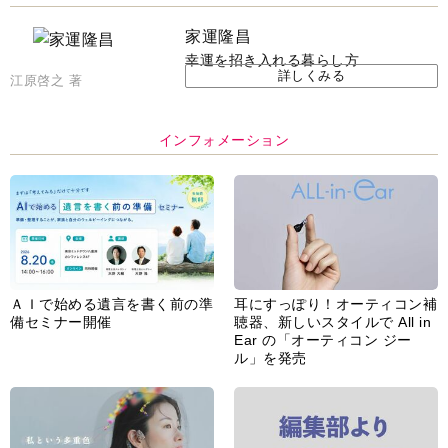
家運隆昌
幸運を招き入れる暮らし方
詳しくみる
江原啓之 著
インフォメーション
ＡＩで始める遺言を書く前の準
耳にすっぽり！オーティコン補
備セミナー開催
聴器、新しいスタイルで All in
Ear の「オーティコン ジー
ル」を発売