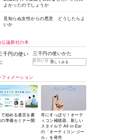
よかったのでしょうか
見知らぬ女性からの悪意 どうしたらよ
いか
央公論新社の本
三千円の使いかた
原田ひ香 著
詳しくみる
ンフォメーション
Ｉで始める遺言を書
耳にすっぽり！オーテ
前の準備セミナー開
ィコン補聴器、新しい
スタイルで All in Ear
の「オーティコン ジー
ル」を発売