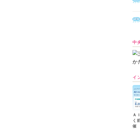
中
イ
Ａ
く
催