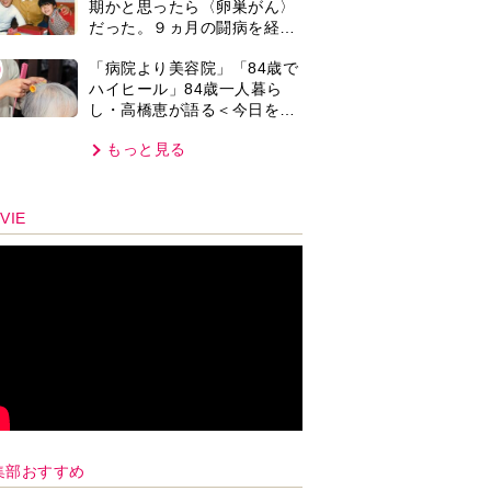
期かと思ったら〈卵巣がん〉
では」との訴えに女性たちの
だった。９ヵ月の闘病を経て
反応は…
復帰。若くして逝った兄の手
0
「病院より美容院」「84歳で
紙を今も支えに」【2026上半
ハイヒール」84歳一人暮ら
期BEST】
し・高橋恵が語る＜今日を少
しだけ気分よく過ごす＞方法
もっと見る
とは…
VIE
集部おすすめ