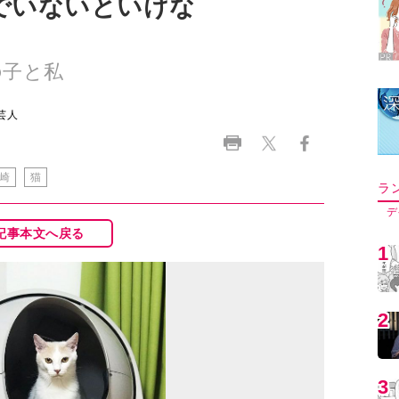
でいないといけな
チの子と私
芸人
崎
猫
ラ
デ
記事本文へ戻る
1
2
3