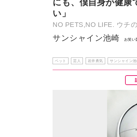
にも、僕自身が健康
い」
NO PETS,NO LIFE. ウ
サンシャイン池崎
お笑い
ペット
芸人
岩井勇気
サンシャイン池