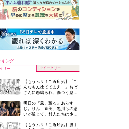
ンキング
ウイークリー
イリー
【もうムリ！ご近所姑】「こ
んなもん捨ててまえ！」おば
さんに怒鳴られ、傷つく息
子。私たちが取った行動は…
明日の『風、薫る』あらす
【第3話】
じ。りん、直美、黒川らの思
いが通じて、村人たちは少し
ずつ理解を示し始める＜ネタ
【もうムリ！ご近所姑】勝手
バレあり＞