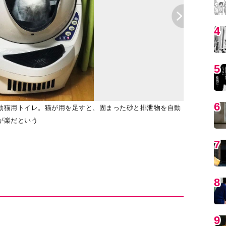
4
5
6
動猫用トイレ。猫が用を足すと、固まった砂と排泄物を自動
2018年7
が楽だという
井勇気さんが
7
8
9