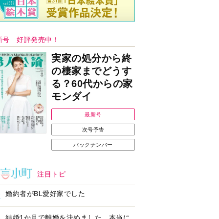
新号 好評発売中！
実家の処分から終
の棲家までどうす
る？60代からの家
モンダイ
最新号
次号予告
バックナンバー
注目トピ
婚約者がBL愛好家でした
結婚1か月で離婚を決めました。本当に