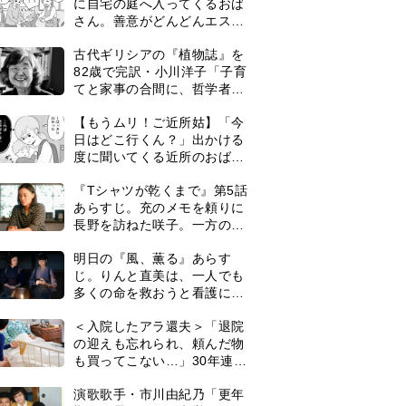
に自宅の庭へ入ってくるおば
さん。善意がどんどんエスカ
レートして…【第2話】
古代ギリシアの『植物誌』を
82歳で完訳・小川洋子「子育
てと家事の合間に、哲学者テ
オプラストスと向き合った50
【もうムリ！ご近所姑】「今
年」
日はどこ行くん？」出かける
度に聞いてくる近所のおばさ
ん。毎日監視される生活が始
『Tシャツが乾くまで』第5話
まり…【第1話】
月、池崎さんの家にやってきたばかりの雷神（左）と、風神。猫好きの芸人仲
あらすじ。充のメモを頼りに
撮影した一枚
長野を訪ねた咲子。一方の樹
生の元にもある人物が…＜ネ
明日の『風、薫る』あらす
タバレあり＞
じ。りんと直美は、一人でも
多くの命を救おうと看護に奮
闘するが人手が足りず…＜ネ
＜入院したアラ還夫＞「退院
タバレあり＞
の迎えも忘れられ、頼んだ物
も買ってこない…」30年連れ
添った妻の対応に失望。「弱
演歌歌手・市川由紀乃「更年
った時こそ助け合うのが夫婦