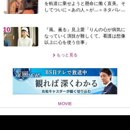
を軌道に乗せようと懸命に働く直美。そ
してついに＜あの人＞が…＜ネタバレあ
り＞
10
『風、薫る』見上愛「りんの心が病気に
なっていく演技が難しくて。看護は想像
以上に心を使う仕事」
もっと見る
MOVIE