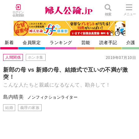
ログイン
検索
メニュー
会員登録
新着
会員限定
ランキング
芸能
読者手記
介護
人間関係
ホンネ集
2019年07月10日
新郎の母 vs 新婦の母、結婚式で互いの不満が激
突！
こんな人たちと親戚になるなんて、勘弁して！
島内晴美
ノンフィクションライター
結婚
義理の家族