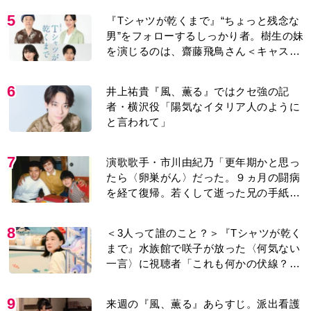
5
『Tシャツが乾くまで』“ちょっと残念な
男”をフォローするしっかり者。樹生の妹
を演じるのは、齋藤飛鳥さん＜キャスト
紹介＞
6
井上祐貴『風、薫る』ではクセ強の記
者・横沢役「陽気なイタリア人のように
と言われて」
7
演歌歌手・市川由紀乃「更年期かと思っ
たら〈卵巣がん〉だった。９ヵ月の闘病
を経て復帰。若くして逝った兄の手紙を
今も支えに」【2026上半期BEST】
8
＜3人って誰のこと？＞『Tシャツが乾く
まで』水族館で咲子が放った〈何気ない
一言〉に視聴者「これも何かの伏線？」
「子どもの話だと…」
9
来週の『風、薫る』あらすじ。派出看護