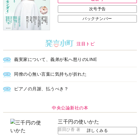
次号予告
バックナンバー
注目トピ
義実家について、義弟が私へ怒りのLINE
同僚の心無い言葉に気持ちが折れた
ピアノの月謝、払うべき？
中央公論新社の本
三千円の使いかた
原田ひ香 著
詳しくみる