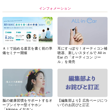
インフォメーション
ＡＩで始める遺言を書く前の準
耳にすっぽり！オーティコン補
備セミナー開催
聴器、新しいスタイルで All in
Ear の「オーティコン ジー
ル」を発売
脳の健康習慣をサポートするオ
【編集部より】広告ページにつ
ープンイヤー型イヤホン
いてのお詫びと訂正
「kikippa イヤホン