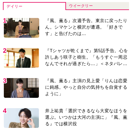
ウイークリー
デイリー
1
『風、薫る』次週予告。東京に戻ったり
ん。シマケンと横沢が遭遇。「好きで
す」と告げたのは…
2
『Tシャツが乾くまで』第5話予告。心を
許しあう咲子と樹生。「もうすぐ一周忌
なんでそれが過ぎたら…」＜ネタバレあ
り＞
3
『風、薫る』主演の見上愛「りんは恋愛
に鈍感。やっと自分の気持ちを自覚する
ように」
4
井上祐貴「選択できるなら大変なほうを
選ぶ。いつかは大河の主演に」『風、薫
る』では横沢役