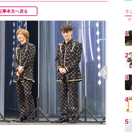
記事本文へ戻る
ラ
デ
1
2
3
4
5
卓越したダンス