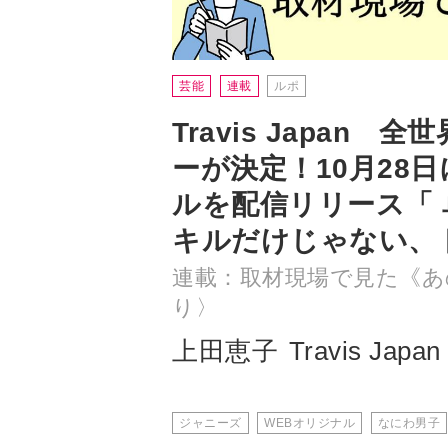
芸能
連載
ルポ
Travis Japan
ーが決定！10月28
ルを配信リリース「
キルだけじゃない、
連載：取材現場で見た《あ
り〉
上田恵子
Travis Japan
ジャニーズ
WEBオリジナル
なにわ男子