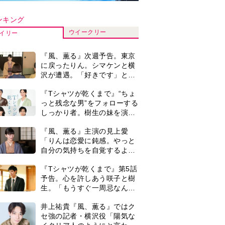
ンキング
ウイークリー
イリー
『風、薫る』次週予告。東京
に戻ったりん。シマケンと横
沢が遭遇。「好きです」と告
げたのは…
『Tシャツが乾くまで』“ちょ
っと残念な男”をフォローする
しっかり者。樹生の妹を演じ
るのは、齋藤飛鳥さん＜キャ
『風、薫る』主演の見上愛
スト紹介＞
「りんは恋愛に鈍感。やっと
自分の気持ちを自覚するよう
に」
『Tシャツが乾くまで』第5話
予告。心を許しあう咲子と樹
生。「もうすぐ一周忌なんで
それが過ぎたら…」＜ネタバ
井上祐貴『風、薫る』ではク
レあり＞
セ強の記者・横沢役「陽気な
スキルに定評のあるTravis Japan（撮影＝木村直軌）