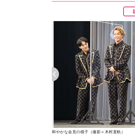
和やかな会見の様子（撮影＝木村直軌）