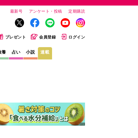
最新号
アンケート・投稿
定期購読
プレゼント
会員登録
ログイン
教養
占い
小説
連載