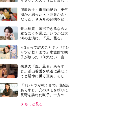
イタリア人のようにと言われ
て」
演歌歌手・市川由紀乃「更年
期かと思ったら〈卵巣がん〉
だった。９ヵ月の闘病を経て
復帰。若くして逝った兄の手
井上祐貴「選択できるなら大
紙を今も支えに」【2026上半
変なほうを選ぶ。いつかは大
期BEST】
河の主演に」『風、薫る』で
は横沢役
＜3人って誰のこと？＞『Tシ
ャツが乾くまで』水族館で咲
子が放った〈何気ない一言〉
に視聴者「これも何かの伏
来週の『風、薫る』あらす
線？」「子どもの話だと…」
じ。派出看護を軌道に乗せよ
うと懸命に働く直美。そして
ついに＜あの人＞が…＜ネタ
0
『Tシャツが乾くまで』第5話
バレあり＞
あらすじ。充のメモを頼りに
長野を訪ねた咲子。一方の樹
生の元にもある人物が…＜ネ
もっと見る
タバレあり＞