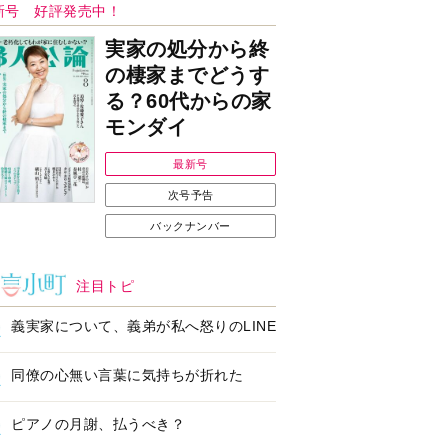
新号 好評発売中！
実家の処分から終
の棲家までどうす
る？60代からの家
モンダイ
最新号
次号予告
バックナンバー
注目トピ
義実家について、義弟が私へ怒りのLINE
同僚の心無い言葉に気持ちが折れた
ピアノの月謝、払うべき？