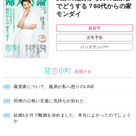
中央公論新社の本
52ヘルツのクジラたち
町田そのこ 著
詳しくみる
インフォメーション
ＡＩで始める遺言を書く前の準
耳にすっぽり！オーティコン補
備セミナー開催
聴器、新しいスタイルで All in
Ear の「オーティコン ジー
ル」を発売