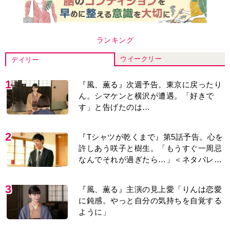
ように」
4
井上祐貴「選択できるなら大変なほうを
選ぶ。いつかは大河の主演に」『風、薫
る』では横沢役
5
『Tシャツが乾くまで』“ちょっと残念な
男”をフォローするしっかり者。樹生の妹
を演じるのは、齋藤飛鳥さん＜キャスト
紹介＞
6
井上祐貴『風、薫る』ではクセ強の記
者・横沢役「陽気なイタリア人のように
と言われて」
7
演歌歌手・市川由紀乃「更年期かと思っ
たら〈卵巣がん〉だった。９ヵ月の闘病
を経て復帰。若くして逝った兄の手紙を
今も支えに」【2026上半期BEST】