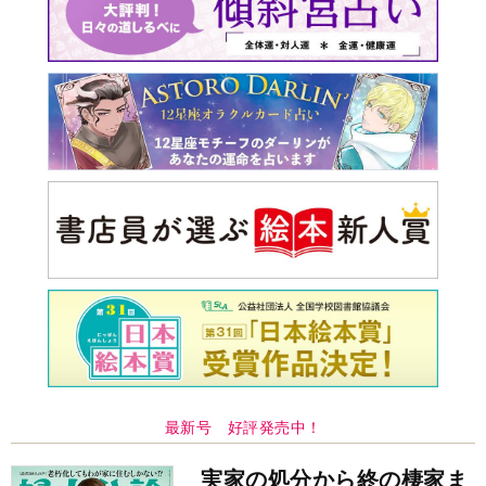
実家の処分から終の棲家ま
でどうする？60代からの家
モンダイ
最新号
次号予告
バックナンバー
注目トピ
義実家について、義弟が私へ怒りのLINE
同僚の心無い言葉に気持ちが折れた
結婚1か月で離婚を決めました。本当によかったのでしょう
か