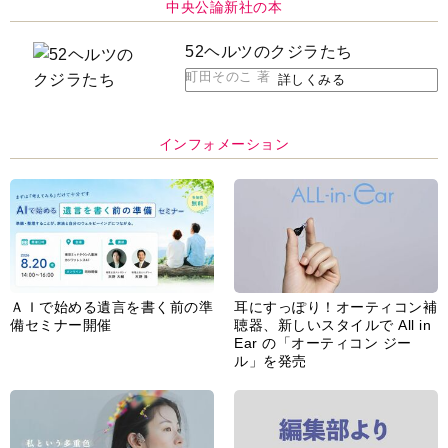
脳の健康習慣をサポートするオ
【編集部より】広告ページにつ
ープンイヤー型イヤホン
いてのお詫びと訂正
「kikippa イヤホン
HERALBONY モデル」発売
あなたのペット自慢を教えてく
【編集部より】公式アドレスの
ださい！
不正利用について
インフォメーション一覧