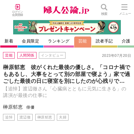
ログイン
検索
メニュー
会員登録
新着
会員限定
ランキング
芸能
読者手記
介護
芸能
人間関係
インタビュー
2023年07月20日
榊原郁恵 彼がくれた最後の優しさ。「コロナ禍で
もあるし、大事をとって別の部屋で寝よう」家で過
ごした最後の日に寝室を別にしたのが心残りで…
【追悼】渡辺徹さん「心臓病とともに元気に生きる」の
講演が最後の仕事に
榊原郁恵
俳優
追悼
渡辺徹
榊原郁恵
夫婦