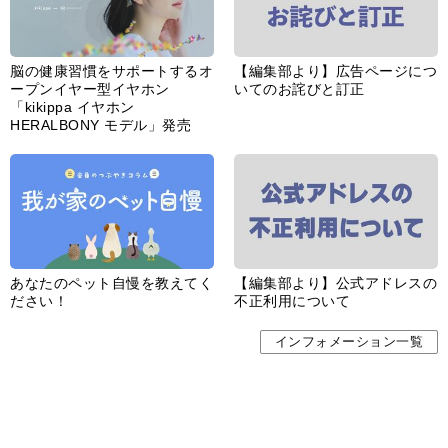
婦人公論とは
サイトポリシー／データの収集と利用について
「ｆｆ倶楽部」会員規約
「ｆｆ倶楽部」よくあるご質問
お問い合わせ
広告掲載
CHUOKORON-SHINSHA,INC.All right reserved