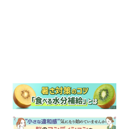
ランキング
ウイークリー
デイリー
1
『風、薫る』次週予告。東京に戻ったり
ん。シマケンと横沢が遭遇。「好きで
す」と告げたのは…
2
『Tシャツが乾くまで』第5話予告。心を
許しあう咲子と樹生。「もうすぐ一周忌
なんでそれが過ぎたら…」＜ネタバレあ
り＞
3
『風、薫る』主演の見上愛「りんは恋愛
に鈍感。やっと自分の気持ちを自覚する