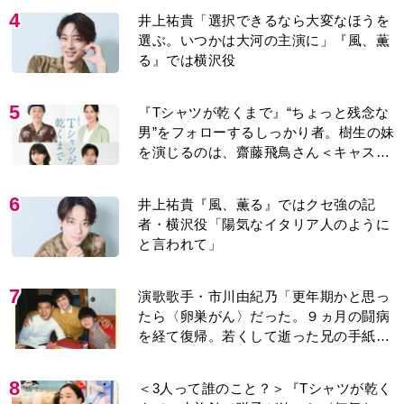
8
＜3人って誰のこと？＞『Tシャツが乾く
まで』水族館で咲子が放った〈何気ない
一言〉に視聴者「これも何かの伏線？」
「子どもの話だと…」
9
『風、薫る』見上愛「りんの心が病気に
なっていく演技が難しくて。看護は想像
以上に心を使う仕事」
10
【もうムリ！ご近所姑】「こんなもん捨
ててまえ！」おばさんに怒鳴られ、傷つ
く息子。私たちが取った行動は…【第3
話】
もっと見る