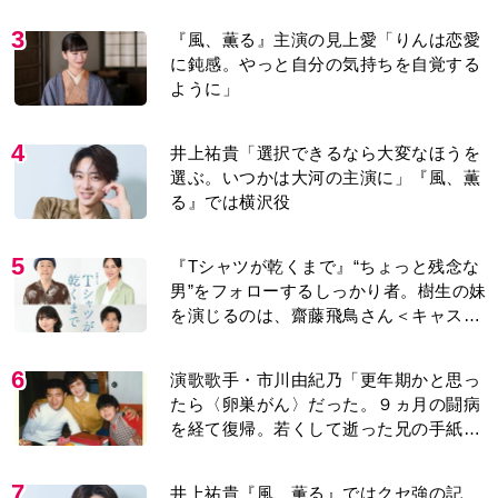
3
『風、薫る』主演の見上愛「りんは恋愛
に鈍感。やっと自分の気持ちを自覚する
ように」
4
井上祐貴「選択できるなら大変なほうを
選ぶ。いつかは大河の主演に」『風、薫
る』では横沢役
5
『Tシャツが乾くまで』“ちょっと残念な
男”をフォローするしっかり者。樹生の妹
を演じるのは、齋藤飛鳥さん＜キャスト
紹介＞
6
演歌歌手・市川由紀乃「更年期かと思っ
たら〈卵巣がん〉だった。９ヵ月の闘病
を経て復帰。若くして逝った兄の手紙を
今も支えに」【2026上半期BEST】
7
井上祐貴『風、薫る』ではクセ強の記