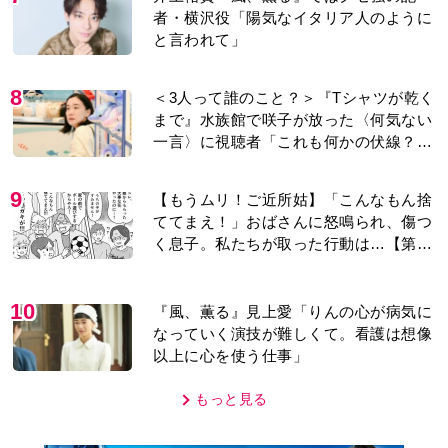
者・横沢役「陽気なイタリア人のように
と言われて」
8
＜3人って誰のこと？＞『Tシャツが乾く
まで』水族館で咲子が放った〈何気ない
一言〉に視聴者「これも何かの伏線？」
「子どもの話だと…」
9
【もうムリ！ご近所姑】「こんなもん捨
ててまえ！」おばさんに怒鳴られ、傷つ
く息子。私たちが取った行動は…【第3
話】
10
『風、薫る』見上愛「りんの心が病気に
なっていく演技が難しくて。看護は想像
以上に心を使う仕事」
もっと見る