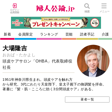
ログイン
検索
メニュー
会員登録
新着
会員限定
ランキング
芸能
読者手記
介護
大場隆吉
おおば・たかよし
頭皮ケアサロン「OHBA」代表取締役
社長
1951年神奈川県生まれ。頭皮ケアを触れ方
から研究。3代にわたり天皇陛下、皇太子殿下の御調髪を拝命。
著書に『髪・肌・こころに効く3分間頭皮ケア』がある。
著者一覧