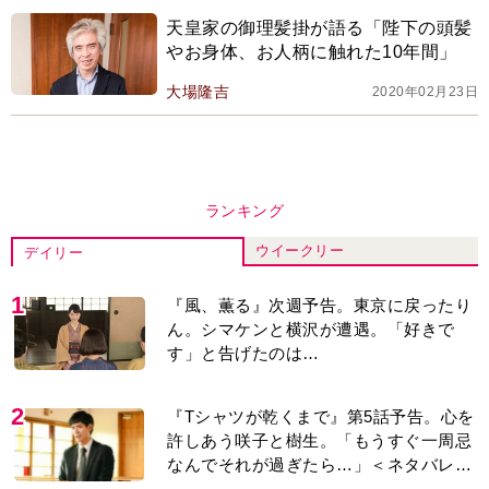
天皇家の御理髪掛が語る「陛下の頭髪
やお身体、お人柄に触れた10年間」
大場隆吉
2020年02月23日
ランキング
ウイークリー
デイリー
1
『風、薫る』次週予告。東京に戻ったり
ん。シマケンと横沢が遭遇。「好きで
す」と告げたのは…
2
『Tシャツが乾くまで』第5話予告。心を
許しあう咲子と樹生。「もうすぐ一周忌
なんでそれが過ぎたら…」＜ネタバレあ
り＞