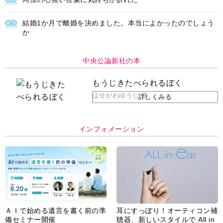
結婚1か月で離婚を決めました。本当によかったのでしょう
か
中央公論新社の本
もうじきたべられるぼく
はせがわゆうじ 作
詳しくみる
インフォメーション
ＡＩで始める遺言を書く前の準
耳にすっぽり！オーティコン補
備セミナー開催
聴器、新しいスタイルで All in