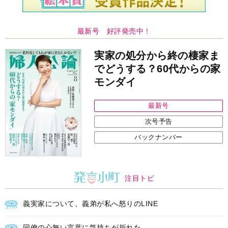
最新号 好評発売中！
実家の処分から終の棲家ま
でどうする？60代からの家
モンダイ
最新号
次号予告
バックナンバー
注目トピ
義実家について、義弟が私へ怒りのLINE
同僚の心無い言葉に気持ちが折れた