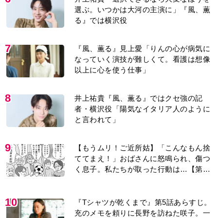
選ぶ。いつかは大河の主演に」『風、薫
る』では横沢役
7
『風、薫る』見上愛「りんの心が病気に
なっていく演技が難しくて。看護は想像
以上に心を使う仕事」
8
井上祐貴『風、薫る』ではクセ強の記
者・横沢役「陽気なイタリア人のように
と言われて」
9
【もうムリ！ご近所姑】「こんなもん捨
ててまえ！」おばさんに怒鳴られ、傷つ
く息子。私たちが取った行動は…【第3
話】
10
『Tシャツが乾くまで』第5話あらすじ。
充のメモを頼りに長野を訪ねた咲子。一