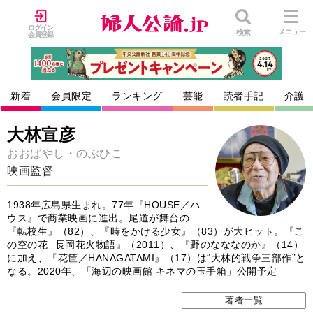
ログイン
検索
メニュー
会員登録
新着
会員限定
ランキング
芸能
読者手記
介護
大林宣彦
おおばやし・のぶひこ
映画監督
1938年広島県生まれ。77年『HOUSE／ハ
ウス』で商業映画に進出。尾道が舞台の
『転校生』（82）、『時をかける少女』（83）が大ヒット。『こ
の空の花─長岡花火物語』（2011）、『野のなななのか』（14）
に加え、『花筐／HANAGATAMI』（17）は“大林的戦争三部作”と
なる。2020年、「海辺の映画館 キネマの玉手箱」公開予定
著者一覧