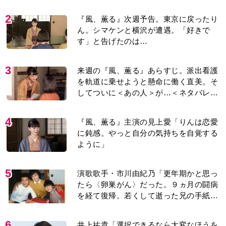
紹介＞
2
『風、薫る』次週予告。東京に戻ったり
ん。シマケンと横沢が遭遇。「好きで
す」と告げたのは…
3
来週の『風、薫る』あらすじ。派出看護
を軌道に乗せようと懸命に働く直美。そ
してついに＜あの人＞が…＜ネタバレあ
り＞
4
『風、薫る』主演の見上愛「りんは恋愛
に鈍感。やっと自分の気持ちを自覚する
ように」
5
演歌歌手・市川由紀乃「更年期かと思っ
たら〈卵巣がん〉だった。９ヵ月の闘病
を経て復帰。若くして逝った兄の手紙を
今も支えに」【2026上半期BEST】
6
井上祐貴「選択できるなら大変なほうを