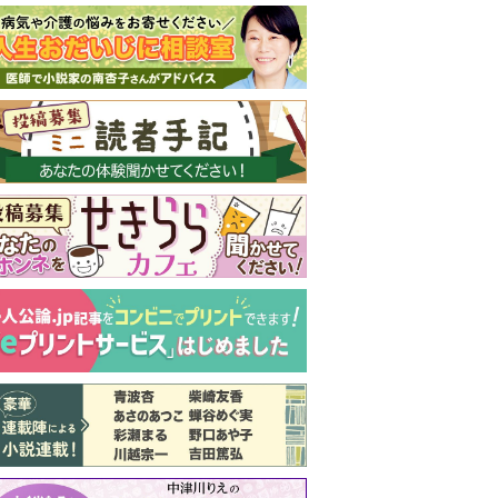
新号 好評発売中！
実家の処分から終
の棲家までどうす
る？60代からの家
モンダイ
最新号
次号予告