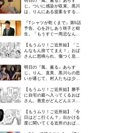
ずつ理解を示し始める＜ネタ
【もうムリ！ご近所姑】勝手
バレあり＞
に自宅の庭へ入ってくるおば
さん。善意がどんどんエスカ
レートして…【第2話】
【もうムリ！ご近所姑】「今
日はどこ行くん？」出かける
度に聞いてくる近所のおばさ
ん。毎日監視される生活が始
＜3人って誰のこと？＞『Tシ
まり…【第1話】
ャツが乾くまで』水族館で咲
子が放った〈何気ない一言〉
に視聴者「これも何かの伏
『Tシャツが乾くまで』第5話
線？」「子どもの話だと…」
あらすじ。充のメモを頼りに
長野を訪ねた咲子。一方の樹
生の元にもある人物が…＜ネ
演歌歌手・市川由紀乃「更年
タバレあり＞
期かと思ったら〈卵巣がん〉
だった。９ヵ月の闘病を経て
復帰。若くして逝った兄の手
0
古代ギリシアの『植物誌』を
紙を今も支えに」【2026上半
82歳で完訳・小川洋子「子育
期BEST】
てと家事の合間に、哲学者テ