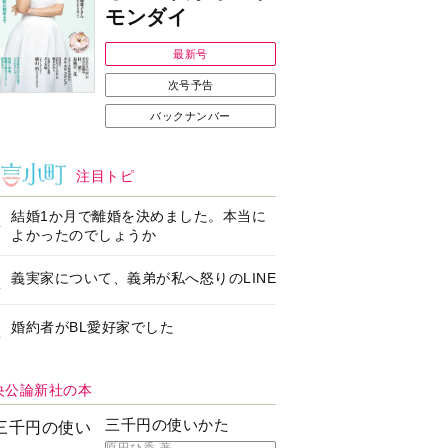
Ｉで始める遺言を書
耳にすっぽり！オーテ
前の準備セミナー開
ィコン補聴器、新しい
スタイルで All in Ear
の「オーティコン ジー
ル」を発売
の健康習慣をサポー
【編集部より】広告ペ
するオープンイヤー
ージについてのお詫び
ヤホン「kikippa イ
と訂正
ン HERALBONY
デル」発売
なたのペット自慢を
【編集部より】公式ア