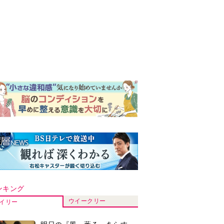
ンキング
ウイークリー
イリー
明日の『風、薫る』あらす
じ。ついに感染が収束。黒川
は、りんにある提案をする＜
ネタバレあり＞
『Tシャツが乾くまで』第5話
予告。心を許しあう咲子と樹
生。「もうすぐ一周忌なんで
それが過ぎたら…」＜ネタバ
【もうムリ！ご近所姑】「こ
レあり＞
んなもん捨ててまえ！」おば
さんに怒鳴られ、傷つく息
子。私たちが取った行動は…
明日の『風、薫る』あらす
【第3話】
じ。りん、直美、黒川らの思
いが通じて、村人たちは少し