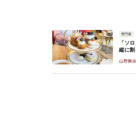
専門家
「ソロ
縦に割
山野舞