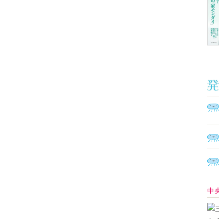
Ａ
く
催
脳
ト
型イ
ヤホ
モ
あ