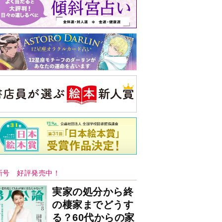
バックナンバー
注目トピ
結婚1か月で離婚を決めました。本当に
よかったのでしょうか
義実家について、義弟が私へ怒りのLINE
婚約者がBL愛好家でした
央公論新社の本
三千円の使いかた
原田ひ香 著
詳しくみる
ンフォメーション