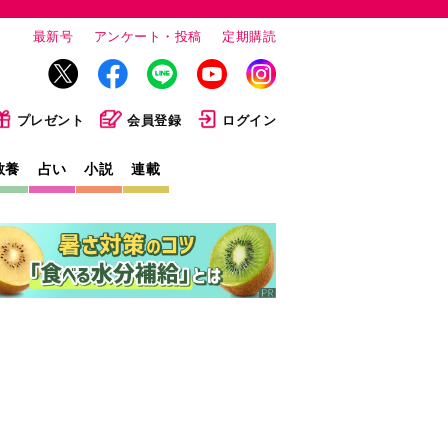
最新号
アンケート・投稿
定期購読
プレゼント
会員登録
ログイン
教養
占い
小説
連載