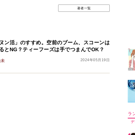
著者一覧
ラ
デ
ヌン活」のすすめ。空前のブーム、スコーンは
るとNG？ティーフーズは手でつまんでOK？
1
2024年05月19日
由未
2
3
4