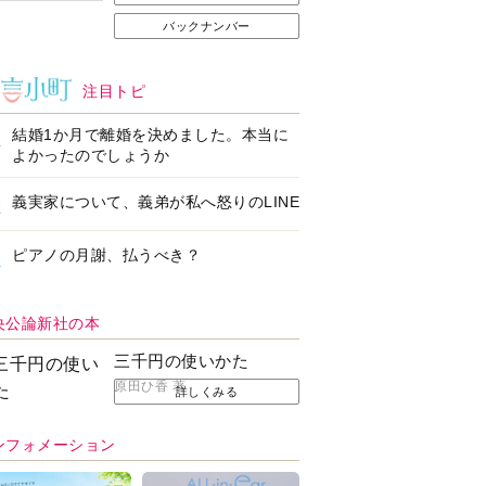
バックナンバー
注目トピ
結婚1か月で離婚を決めました。本当に
よかったのでしょうか
義実家について、義弟が私へ怒りのLINE
ピアノの月謝、払うべき？
央公論新社の本
三千円の使いかた
原田ひ香 著
詳しくみる
ンフォメーション