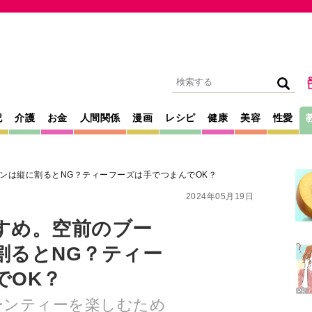
記
介護
お金
人間関係
漫画
レシピ
健康
美容
性愛
ンは縦に割るとNG？ティーフーズは手でつまんでOK？
2024年05月19日
すめ。空前のブー
割るとNG？ティー
でOK？
ーンティーを楽しむため