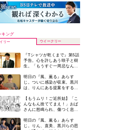
ンキング
ウイークリー
イリー
『Tシャツが乾くまで』第5話
予告。心を許しあう咲子と樹
生。「もうすぐ一周忌なんで
それが過ぎたら…」＜ネタバ
明日の『風、薫る』あらす
レあり＞
じ。ついに感染が収束。黒川
は、りんにある提案をする＜
ネタバレあり＞
【もうムリ！ご近所姑】「こ
んなもん捨ててまえ！」おば
さんに怒鳴られ、傷つく息
子。私たちが取った行動は…
明日の『風、薫る』あらす
【第3話】
じ。りん、直美、黒川らの思