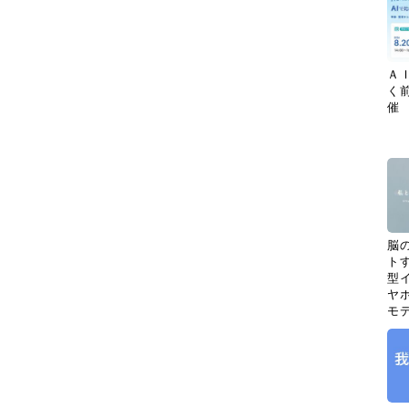
Ａ
く
催
脳
ト
型イ
ヤホ
モ