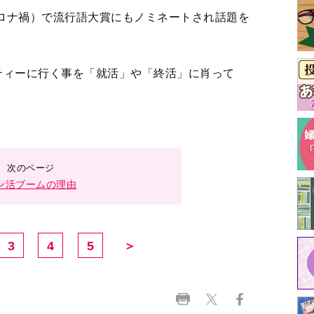
コロナ禍）で流行語大賞にもノミネートされ話題を
ティーに行く事を「就活」や「終活」に肖って
ン活ブームの理由
3
4
5
＞