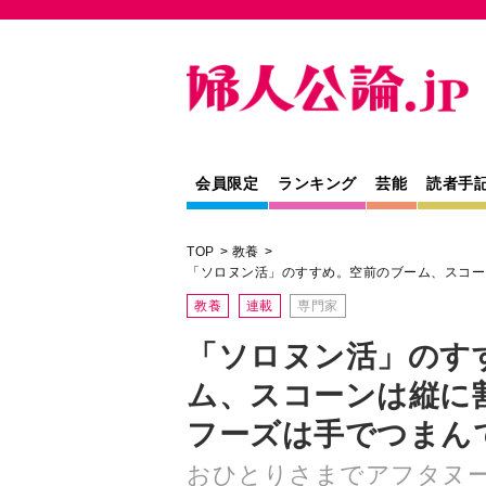
会員限定
ランキング
芸能
読者手
TOP
教養
「ソロヌン活」のすすめ。空前のブーム、スコー
教養
連載
専門家
「ソロヌン活」のす
ム、スコーンは縦に
フーズは手でつまん
おひとりさまでアフタヌ