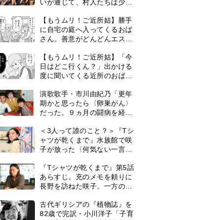
いが通じて、村人たちは少し
ずつ理解を示し始める＜ネタ
【もうムリ！ご近所姑】勝手
バレあり＞
に自宅の庭へ入ってくるおば
さん。善意がどんどんエスカ
レートして…【第2話】
【もうムリ！ご近所姑】「今
日はどこ行くん？」出かける
度に聞いてくる近所のおばさ
ん。毎日監視される生活が始
演歌歌手・市川由紀乃「更年
まり…【第1話】
期かと思ったら〈卵巣がん〉
だった。９ヵ月の闘病を経て
復帰。若くして逝った兄の手
＜3人って誰のこと？＞『Tシ
紙を今も支えに」【2026上半
ャツが乾くまで』水族館で咲
期BEST】
子が放った〈何気ない一言〉
に視聴者「これも何かの伏
『Tシャツが乾くまで』第5話
線？」「子どもの話だと…」
あらすじ。充のメモを頼りに
長野を訪ねた咲子。一方の樹
生の元にもある人物が…＜ネ
0
古代ギリシアの『植物誌』を
タバレあり＞
82歳で完訳・小川洋子「子育