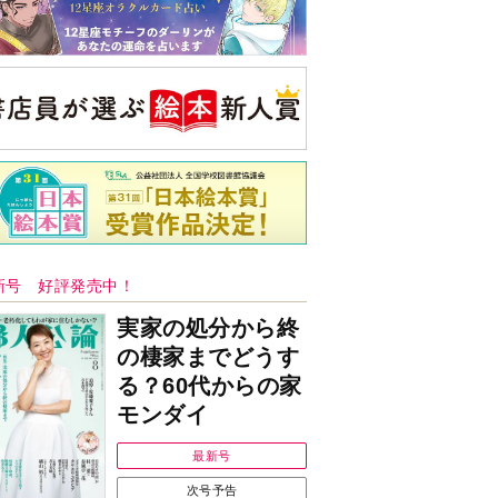
新号 好評発売中！
実家の処分から終
の棲家までどうす
る？60代からの家
モンダイ
最新号
次号予告