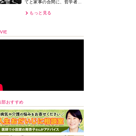
てと家事の合間に、哲学者テ
オプラストスと向き合った50
もっと見る
年」
VIE
集部おすすめ