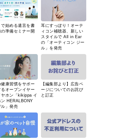
Ｉで始める遺言を書
耳にすっぽり！オーテ
前の準備セミナー開
ィコン補聴器、新しい
スタイルで All in Ear
の「オーティコン ジー
ル」を発売
の健康習慣をサポー
【編集部より】広告ペ
するオープンイヤー
ージについてのお詫び
ヤホン「kikippa イ
と訂正
ン HERALBONY
デル」発売