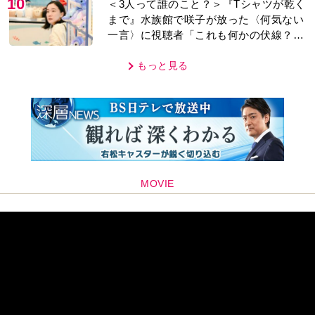
10
＜3人って誰のこと？＞『Tシャツが乾く
まで』水族館で咲子が放った〈何気ない
一言〉に視聴者「これも何かの伏線？」
「子どもの話だと…」
もっと見る
MOVIE