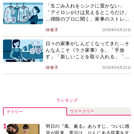
「生ごみ入れをシンクに置かない」
「アイロンがけは見えるところだけ」
…掃除のプロに聞く、家事のストレス
をグンと減らす《9つのヒント》
沖幸子
2026年04月22日
日々の家事がしんどくなってきた…そ
んな人こそ《ラク家事》を。「手放
す」「新しいことを取り入れる」「楽
しむ」で心地よい暮らしを手に入れる
沖幸子
2026年04月22日
ランキング
ウイークリー
デイリー
1
明日の『風、薫る』あらすじ。ついに感
染が収束。黒川は、りんにある提案をす