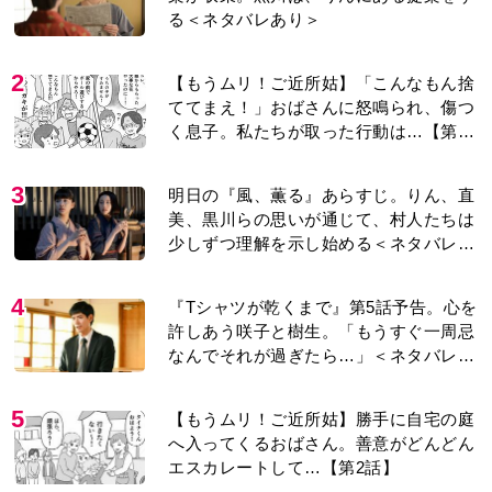
る＜ネタバレあり＞
2
【もうムリ！ご近所姑】「こんなもん捨
ててまえ！」おばさんに怒鳴られ、傷つ
く息子。私たちが取った行動は…【第3
話】
3
明日の『風、薫る』あらすじ。りん、直
美、黒川らの思いが通じて、村人たちは
少しずつ理解を示し始める＜ネタバレあ
り＞
4
『Tシャツが乾くまで』第5話予告。心を
許しあう咲子と樹生。「もうすぐ一周忌
なんでそれが過ぎたら…」＜ネタバレあ
り＞
5
【もうムリ！ご近所姑】勝手に自宅の庭
へ入ってくるおばさん。善意がどんどん
エスカレートして…【第2話】