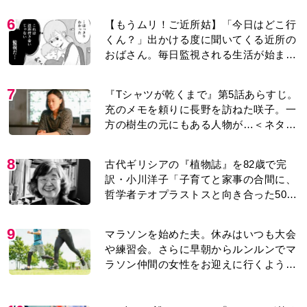
6
【もうムリ！ご近所姑】「今日はどこ行
くん？」出かける度に聞いてくる近所の
おばさん。毎日監視される生活が始ま
り…【第1話】
7
『Tシャツが乾くまで』第5話あらすじ。
充のメモを頼りに長野を訪ねた咲子。一
方の樹生の元にもある人物が…＜ネタバ
レあり＞
8
古代ギリシアの『植物誌』を82歳で完
訳・小川洋子「子育てと家事の合間に、
哲学者テオプラストスと向き合った50
年」
9
マラソンを始めた夫。休みはいつも大会
や練習会。さらに早朝からルンルンでマ
ラソン仲間の女性をお迎えに行くように
なり…