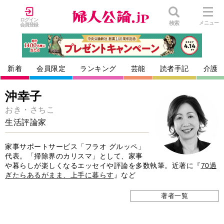
ログイン
検索
メニュー
会員登録
新着
会員限定
ランキング
芸能
読者手記
介護
沖幸子
おき・さちこ
生活評論家
家事サポートサービス「フラオ グルッペ」
代表。「掃除界のカリスマ」として、家事
や暮らしが楽しくなるエッセイや評論を多数執筆。近著に『
70過
ぎたらあるがまま、上手に暮らす
』など
著者一覧