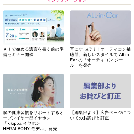
インフォメーション
ＡＩで始める遺言を書く前の準
耳にすっぽり！オーティコン補
備セミナー開催
聴器、新しいスタイルで All in
Ear の「オーティコン ジー
ル」を発売
脳の健康習慣をサポートするオ
【編集部より】広告ページにつ
ープンイヤー型イヤホン
いてのお詫びと訂正
「kikippa イヤホン
HERALBONY モデル」発売