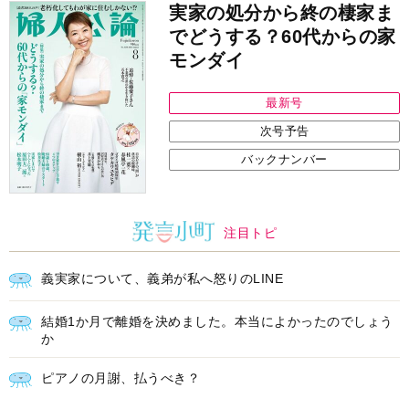
モンダイ
最新号
次号予告
バックナンバー
注目トピ
義実家について、義弟が私へ怒りのLINE
結婚1か月で離婚を決めました。本当によかったのでしょう
か
ピアノの月謝、払うべき？
中央公論新社の本