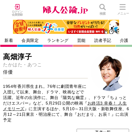
ログイン
検索
メニュー
会員登録
新着
会員限定
ランキング
芸能
読者手記
介護
高畑淳子
たかはた・あつこ
俳優
1954年香川県生まれ。76年に劇団青年座に
入団して以来、舞台、ドラマ、映画などで
活躍。近年の出演作に、舞台『陽気な幽霊』、ドラマ『ちょっと
だけエスパー』など。5月29日公開の映画『
お終活3 幸春！ 人生
メモリーズ
』に主演するほか、5月10～31日大阪・新歌舞伎座、6
月12～21日東京・明治座にて、舞台『おだまり、お辰！』に出演
予定