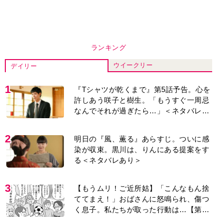
ランキング
ウイークリー
デイリー
1
『Tシャツが乾くまで』第5話予告。心を
許しあう咲子と樹生。「もうすぐ一周忌
なんでそれが過ぎたら…」＜ネタバレあ
り＞
2
明日の『風、薫る』あらすじ。ついに感
染が収束。黒川は、りんにある提案をす
る＜ネタバレあり＞
3
【もうムリ！ご近所姑】「こんなもん捨
ててまえ！」おばさんに怒鳴られ、傷つ
く息子。私たちが取った行動は…【第3
話】
4
『風、薫る』次週予告。東京に戻ったり