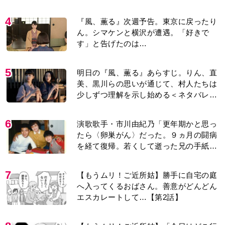
ん。シマケンと横沢が遭遇。「好きで
す」と告げたのは…
5
明日の『風、薫る』あらすじ。りん、直
美、黒川らの思いが通じて、村人たちは
少しずつ理解を示し始める＜ネタバレあ
り＞
6
演歌歌手・市川由紀乃「更年期かと思っ
たら〈卵巣がん〉だった。９ヵ月の闘病
を経て復帰。若くして逝った兄の手紙を
今も支えに」【2026上半期BEST】
7
【もうムリ！ご近所姑】勝手に自宅の庭
へ入ってくるおばさん。善意がどんどん
エスカレートして…【第2話】
8
【もうムリ！ご近所姑】「今日はどこ行
くん？」出かける度に聞いてくる近所の
おばさん。毎日監視される生活が始ま