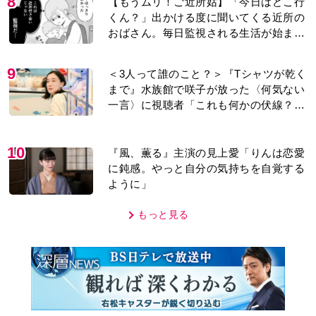
り…【第1話】
9
＜3人って誰のこと？＞『Tシャツが乾く
まで』水族館で咲子が放った〈何気ない
一言〉に視聴者「これも何かの伏線？」
「子どもの話だと…」
10
『風、薫る』主演の見上愛「りんは恋愛
に鈍感。やっと自分の気持ちを自覚する
ように」
もっと見る
MOVIE