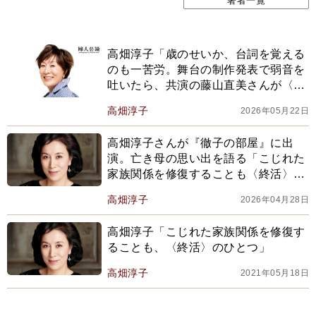
著者一覧
高畑淳子「歳のせいか、台詞を覚える
のも一苦労。舞台の制作発表で弱音を
吐いたら、共演の藤山直美さんが〈生
きて終わりまひょ〉と」
高畑淳子
2026年05月22日
高畑淳子さんが『徹子の部屋』に出
演。亡き母の思い出を語る「こじれた
家族関係を修復することも〈終活〉の
ひとつ」
高畑淳子
2026年04月28日
高畑淳子「こじれた家族関係を修復す
ることも、〈終活〉のひとつ」
高畑淳子
2021年05月18日