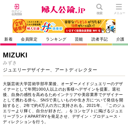
ログイン
検索
メニュー
会員登録
新着
会員限定
ランキング
芸能
読者手記
介護
MIZUKI
みずき
ジュエリーデザイナー、アートディレクター
大阪芸術大学芸術学部卒業後、オーダーメイドジュエリーのデザ
イナーとして年間1000人以上のお客様へデザインを提案。退社
後、自身の感性を高めるためインテリアや美容業界でデザイナー
として携わる傍ら、SNSで美しいものや生き方について発信を開
始すると、2年で約4万人の方に支持される。2021年、「このジュ
エリーより輝く、自分が好きだ。」をコンセプトに掲げるジュエ
リーブランドAPARTRYを発足させ、デザイン・プロデュース・
ディレクションを行う。