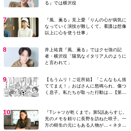
る』では横沢役
7
『風、薫る』見上愛「りんの心が病気に
なっていく演技が難しくて。看護は想像
以上に心を使う仕事」
8
井上祐貴『風、薫る』ではクセ強の記
者・横沢役「陽気なイタリア人のように
と言われて」
9
【もうムリ！ご近所姑】「こんなもん捨
ててまえ！」おばさんに怒鳴られ、傷つ
く息子。私たちが取った行動は…【第3
話】
10
『Tシャツが乾くまで』第5話あらすじ。
充のメモを頼りに長野を訪ねた咲子。一
方の樹生の元にもある人物が…＜ネタバ