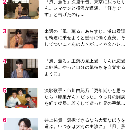
2
『風、薫る』次週予告。東京に戻ったり
ん。シマケンと横沢が遭遇。「好きで
す」と告げたのは…
3
来週の『風、薫る』あらすじ。派出看護
を軌道に乗せようと懸命に働く直美。そ
してついに＜あの人＞が…＜ネタバレあ
り＞
4
『風、薫る』主演の見上愛「りんは恋愛
に鈍感。やっと自分の気持ちを自覚する
ように」
5
演歌歌手・市川由紀乃「更年期かと思っ
たら〈卵巣がん〉だった。９ヵ月の闘病
を経て復帰。若くして逝った兄の手紙を
今も支えに」【2026上半期BEST】
6
井上祐貴「選択できるなら大変なほうを
選ぶ。いつかは大河の主演に」『風、薫