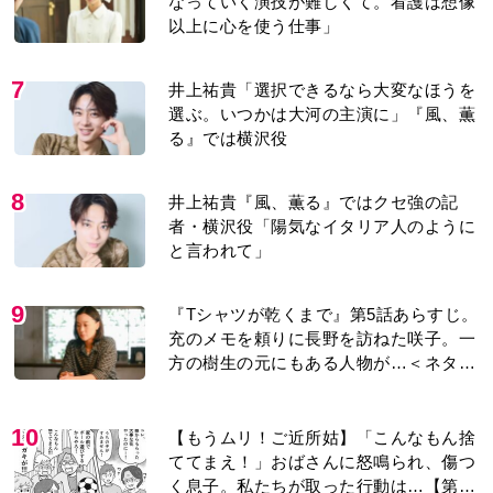
7
井上祐貴「選択できるなら大変なほうを
選ぶ。いつかは大河の主演に」『風、薫
る』では横沢役
8
井上祐貴『風、薫る』ではクセ強の記
者・横沢役「陽気なイタリア人のように
と言われて」
9
『Tシャツが乾くまで』第5話あらすじ。
充のメモを頼りに長野を訪ねた咲子。一
方の樹生の元にもある人物が…＜ネタバ
レあり＞
10
【もうムリ！ご近所姑】「こんなもん捨
ててまえ！」おばさんに怒鳴られ、傷つ
く息子。私たちが取った行動は…【第3
話】
もっと見る