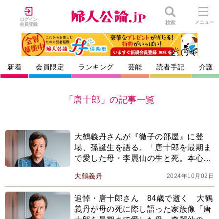
ログイン
検索
メニュー
会員登録
新着
会員限定
ランキング
芸能
読者手記
介護
「唐十郎」の記事一覧
大鶴義丹さんが『徹子の部屋』に登
場、孫誕生を語る。「唐十郎を最期ま
で愛した母・李麗仙の生と死。本心を
吐露せず、弱みを見せず、強気を貫い
大鶴義丹
2024年10月02日
た」
追悼・唐十郎さん 84歳で逝く 大鶴
義丹が母の死に際し語った家族像「唐