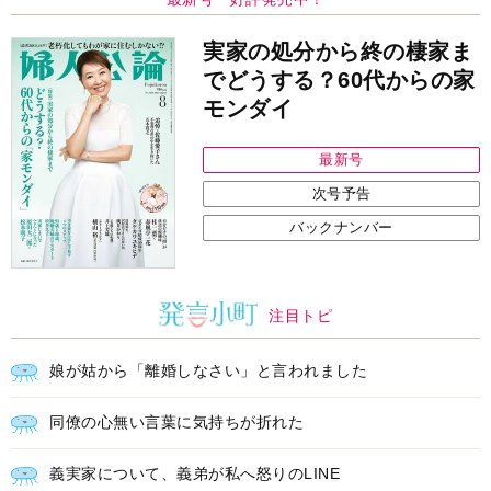
娘が姑から「離婚しなさい」と言われました
同僚の心無い言葉に気持ちが折れた
義実家について、義弟が私へ怒りのLINE
中央公論新社の本
家運隆昌
幸運を招き入れる暮らし方
詳しくみる
江原啓之 著
インフォメーション