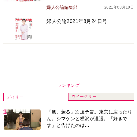
壁…
婦人公論編集部
2021年08月10日
婦人公論2021年8月24日号
ランキング
ウイークリー
デイリー
1
『風、薫る』次週予告。東京に戻ったり
ん。シマケンと横沢が遭遇。「好きで
す」と告げたのは…
2
『Tシャツが乾くまで』“ちょっと残念な
男”をフォローするしっかり者。樹生の妹