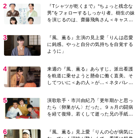
を演じるのは、齋藤飛鳥さん＜キャスト
紹介＞
3
『風、薫る』主演の見上愛「りんは恋愛
に鈍感。やっと自分の気持ちを自覚する
ように」
4
来週の『風、薫る』あらすじ。派出看護
を軌道に乗せようと懸命に働く直美。そ
してついに＜あの人＞が…＜ネタバレあ
り＞
5
演歌歌手・市川由紀乃「更年期かと思っ
たら〈卵巣がん〉だった。９ヵ月の闘病
を経て復帰。若くして逝った兄の手紙を
今も支えに」【2026上半期BEST】
6
『風、薫る』見上愛「りんの心が病気に
なっていく演技が難しくて。看護は想像
以上に心を使う仕事」