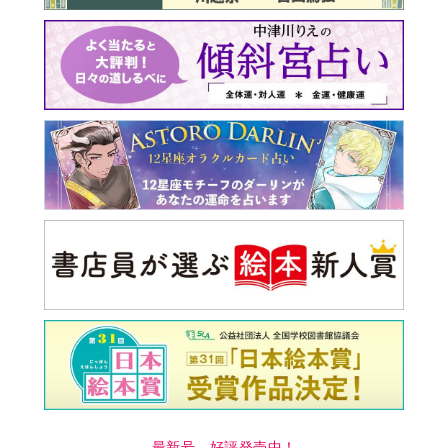
最新号 好評発売中！
実家の処分から終の棲家ま
でどうする？60代からの家
モンダイ
最新号
次号予告
バックナンバー
注目トピ