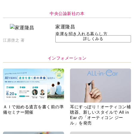
ＡＩで始める遺言を書く前の準
耳にすっぽり！オーティコン補
備セミナー開催
聴器、新しいスタイルで All in
Ear の「オーティコン ジー
ル」を発売
脳の健康習慣をサポートするオ
【編集部より】広告ページにつ
ープンイヤー型イヤホン
いてのお詫びと訂正
「kikippa イヤホン
HERALBONY モデル」発売