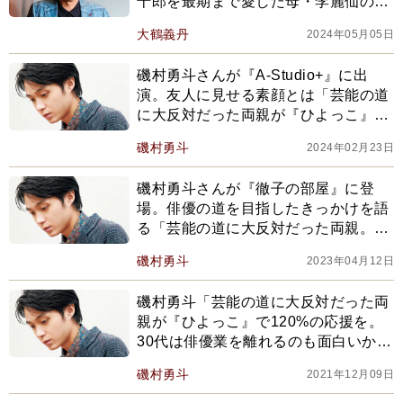
十郎を最期まで愛した母・李麗仙の生
と死」
大鶴義丹
2024年05月05日
磯村勇斗さんが『A-Studio+』に出
演。友人に見せる素顔とは「芸能の道
に大反対だった両親が『ひよっこ』で
120%の応援を」
磯村勇斗
2024年02月23日
磯村勇斗さんが『徹子の部屋』に登
場。俳優の道を目指したきっかけを語
る「芸能の道に大反対だった両親。同
世代の俳優と共に自分らしく」
磯村勇斗
2023年04月12日
磯村勇斗「芸能の道に大反対だった両
親が『ひよっこ』で120%の応援を。
30代は俳優業を離れるのも面白いか
も」
磯村勇斗
2021年12月09日