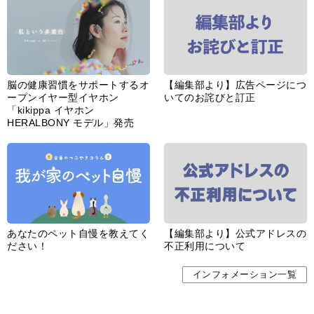
あなたのペット自慢を教えてく
【編集部より】公式アドレスの
ださい！
不正利用について
インフォメーション一覧
婦人公論とは
サイトポリシー／データの収集と利用について
「ｆｆ倶楽部」会員規約
「ｆｆ倶楽部」よくあるご質問
お問い合わせ
広告掲載
CHUOKORON-SHINSHA,INC.All right reserved