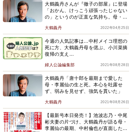
大鶴義丹さんが『徹子の部屋』に登場
「おかん、けっこう頑張ったじゃない
の」というのが正直な気持ち。母・李
麗仙の最期に教えられたこと」
大鶴義丹
2022年04月25日
今週の人気記事は…中村メイコ理想の
死に方、大鶴義丹母を偲ぶ、小川菜摘
復帰の支え…
婦人公論編集部
2021年08月28日
大鶴義丹「唐十郎を最期まで愛した
母・李麗仙の生と死。本心を吐露せ
ず、弱みを見せず、強気を貫いた」
大鶴義丹
2021年08月26日
【最新号本日発売！】池波志乃・中尾
彬夫妻の片づけ、大鶴義丹が語る母・
李麗仙の最期、中村倫也が直面した