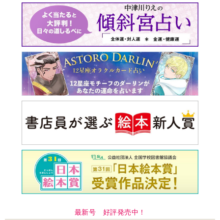
最新号 好評発売中！
実家の処分から終の棲家ま
でどうする？60代からの家
モンダイ
最新号