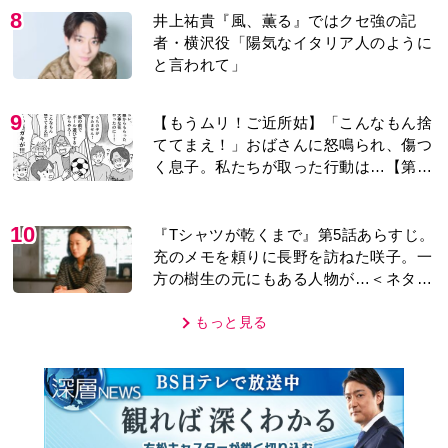
く息子。私たちが取った行動は…【第3
話】
10
『Tシャツが乾くまで』第5話あらすじ。
充のメモを頼りに長野を訪ねた咲子。一
方の樹生の元にもある人物が…＜ネタバ
レあり＞
もっと見る
MOVIE