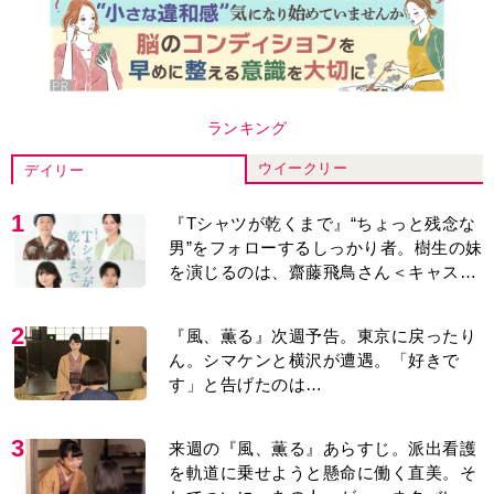
ウイークリー
デイリー
1
『Tシャツが乾くまで』“ちょっと残念な
男”をフォローするしっかり者。樹生の妹
を演じるのは、齋藤飛鳥さん＜キャスト
紹介＞
2
『風、薫る』次週予告。東京に戻ったり
ん。シマケンと横沢が遭遇。「好きで
す」と告げたのは…
3
来週の『風、薫る』あらすじ。派出看護
を軌道に乗せようと懸命に働く直美。そ
してついに＜あの人＞が…＜ネタバレあ
り＞
4
『風、薫る』主演の見上愛「りんは恋愛
に鈍感。やっと自分の気持ちを自覚する
ように」