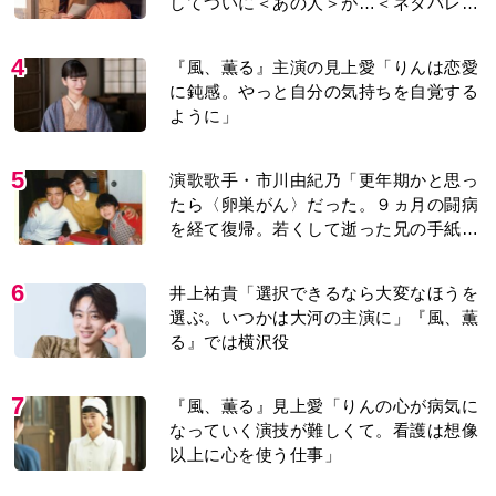
5
演歌歌手・市川由紀乃「更年期かと思っ
たら〈卵巣がん〉だった。９ヵ月の闘病
を経て復帰。若くして逝った兄の手紙を
今も支えに」【2026上半期BEST】
6
井上祐貴「選択できるなら大変なほうを
選ぶ。いつかは大河の主演に」『風、薫
る』では横沢役
7
『風、薫る』見上愛「りんの心が病気に
なっていく演技が難しくて。看護は想像
以上に心を使う仕事」
8
井上祐貴『風、薫る』ではクセ強の記
者・横沢役「陽気なイタリア人のように
と言われて」
9
【もうムリ！ご近所姑】「こんなもん捨
ててまえ！」おばさんに怒鳴られ、傷つ