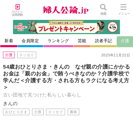
ログイン
検索
メニュー
会員登録
新着
会員限定
ランキング
芸能
読者手記
介護
介護
エッセイ
2023年11月22日
54歳おひとりさま・きんの なぜ親の介護にかかる
お金は「親のお金」で賄うべきなのか？介護学校で
学んだ＜介護する方・される方もラクになる考え方
＞
古い団地で見つけた私らしい暮らし
きんの
おひとりさま
介護
エッセイ
書籍