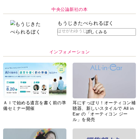
インフォメーション
ＡＩで始める遺言を書く前の準
耳にすっぽり！オーティコン補
備セミナー開催
聴器、新しいスタイルで All in
Ear の「オーティコン ジー
ル」を発売
脳の健康習慣をサポートするオ
【編集部より】広告ページにつ
ープンイヤー型イヤホン
いてのお詫びと訂正
「kikippa イヤホン
HERALBONY モデル」発売