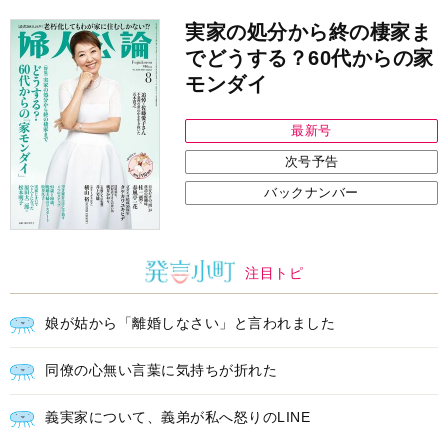
次号予告
バックナンバー
注目トピ
娘が姑から「離婚しなさい」と言われました
同僚の心無い言葉に気持ちが折れた
義実家について、義弟が私へ怒りのLINE
中央公論新社の本
もうじきたべられるぼく
はせがわゆうじ 作
詳しくみる