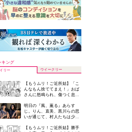
ンキング
ウイークリー
イリー
【もうムリ！ご近所姑】「こ
んなもん捨ててまえ！」おば
さんに怒鳴られ、傷つく息
子。私たちが取った行動は…
明日の『風、薫る』あらす
【第3話】
じ。りん、直美、黒川らの思
いが通じて、村人たちは少し
ずつ理解を示し始める＜ネタ
【もうムリ！ご近所姑】勝手
バレあり＞