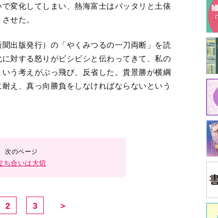
いで変化してしまい、熱海富士はバッタリと土俵
りさせた。
新聞出版発行）の「やくみつるの一刀両断」を読
化に対する怒りがビシビシと伝わってきて、私の
という考えがぶっ飛び、反省した。貴景勝が横綱
に耐え、真っ向勝負をしなければならないという
立ち合いは大切
2
3
＞