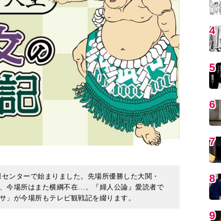
4
5
6
7
8
国際センターで始まりました。先場所優勝した大関・
、今場所はまた横綱不在…。『婦人公論』愛読者で
サ」が今場所もテレビ観戦記を綴ります。
9