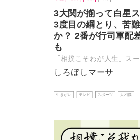
3大関が揃って白星
3度目の綱とり、苦
か？ 2番が行司軍配
も
「相撲こそわが人生」スー
しろぼしマーサ
生きがい
テレビ
スポーツ
大相撲