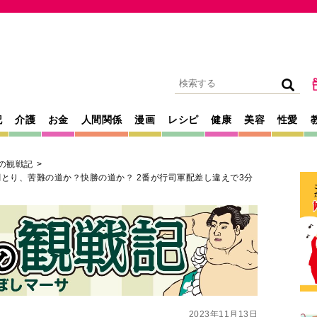
記
介護
お金
人間関係
漫画
レシピ
健康
美容
性愛
の観戦記
とり、苦難の道か？快勝の道か？ 2番が行司軍配差し違えで3分
2023年11月13日