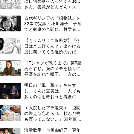
に自宅の庭へ入ってくるおば
さん。善意がどんどんエスカ
レートして…【第2話】
古代ギリシアの『植物誌』を
82歳で完訳・小川洋子「子育
てと家事の合間に、哲学者テ
オプラストスと向き合った50
【もうムリ！ご近所姑】「今
年」
日はどこ行くん？」出かける
度に聞いてくる近所のおばさ
ん。毎日監視される生活が始
『Tシャツが乾くまで』第5話
まり…【第1話】
あらすじ。充のメモを頼りに
長野を訪ねた咲子。一方の樹
生の元にもある人物が…＜ネ
明日の『風、薫る』あらす
タバレあり＞
じ。りんと直美は、一人でも
多くの命を救おうと看護に奮
闘するが人手が足りず…＜ネ
＜入院したアラ還夫＞「退院
タバレあり＞
の迎えも忘れられ、頼んだ物
も買ってこない…」30年連れ
添った妻の対応に失望。「弱
演歌歌手・市川由紀乃「更年
った時こそ助け合うのが夫婦