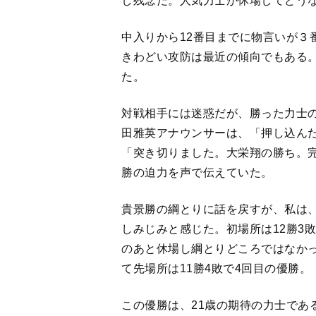
し残念だ。人気力士が休場してどう
中入りから12番目までに物言いが３
きわどい攻防は最近の傾向でもある。
た。
対戦相手には迷惑だが、勝った力士
田雅英アナウンサーは、「押し込ん
「突き切りました。大栄翔の勝ち。
勝の迫力を声で伝えていた。
貴景勝の綱とりに話を戻すが、私は
しみじみと感じた。初場所は12勝3
のあと休場し綱とりどころではなかっ
て先場所は11勝4敗で4回目の優勝。
この優勝は、21歳の期待の力士であ