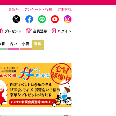
最新号
アンケート・投稿
定期購読
プレゼント
会員登録
ログイン
教養
占い
小説
連載