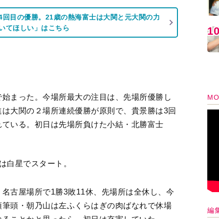
4回目の優勝。21歳の熱海富士は大関と元大関の力
いてほしい」はこちら
1
で始まった。今場所最大の注目は、先場所優勝し
MO
進は大関の２場所連続優勝が原則で、貴景勝は3回
れている。初日は先場所負けた小結・北勝富士
。
は白星でスタート。
名古屋場所で1勝3敗11休、先場所は全休し、今
頭筆頭・朝乃山は左ふくらはぎの肉ばなれで休場
編