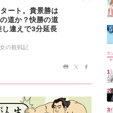
スタート。貴景勝は
難の道か？快勝の道
差し違えで3分延長
女の観戦記
ラ
デ
1
2
3