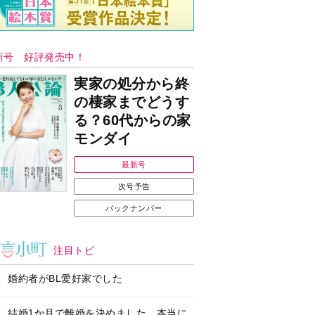
新号 好評発売中！
実家の処分から終
の棲家までどうす
る？60代からの家
モンダイ
最新号
次号予告
バックナンバー
注目トピ
婚約者がBL愛好家でした
結婚1か月で離婚を決めました。本当に