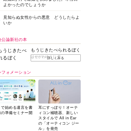
よかったのでしょうか
見知らぬ女性からの悪意 どうしたらよ
いか
央公論新社の本
もうじきたべられるぼく
はせがわゆうじ 作
詳しくみる
ンフォメーション
Ｉで始める遺言を書
耳にすっぽり！オーテ
前の準備セミナー開
ィコン補聴器、新しい
スタイルで All in Ear
の「オーティコン ジー
ル」を発売