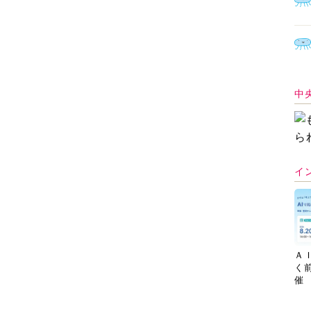
中
イ
Ａ
く
催