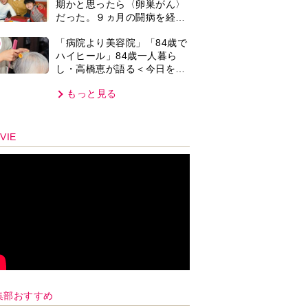
期かと思ったら〈卵巣がん〉
では」との訴えに女性たちの
だった。９ヵ月の闘病を経て
反応は…
復帰。若くして逝った兄の手
0
「病院より美容院」「84歳で
紙を今も支えに」【2026上半
ハイヒール」84歳一人暮ら
期BEST】
し・高橋恵が語る＜今日を少
しだけ気分よく過ごす＞方法
もっと見る
とは…
VIE
集部おすすめ