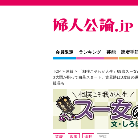
会員限定
ランキング
芸能
読者手
TOP
連載
「相撲こそわが人生」69歳スー女
3大関が揃って白星スタート。貴景勝は3度目の綱
延長も
芸能
教養
連載
寄稿