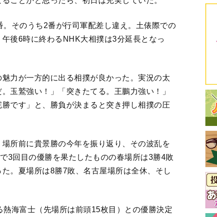
なることかと思ったら、初日は充実していた。
番。そのうち2番が行司軍配差し違え。土俵際での
午後6時に終わるNHK大相撲は3分延長となっ
の魅力が一方的に出る相撲が良かった。実況の太
だ。玉鷲強い！」「突きたてる。王鵬力強い！」
完勝です」と、勝負が決まると突き押し相撲の圧
、場所前に貴景勝の今年を振り返り、その波乱を
敗で3回目の優勝を果たしたものの春場所は3勝4敗
た。夏場所は8勝7敗、名古屋場所は全休、そし
る熱海富士（先場所は前頭15枚目）との優勝決定