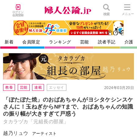
ログイン
検索
メニュー
会員登録
新着
会員限定
ランキング
芸能
読者手記
介護
教養
芸能
連載
エッセイ
2024年03月20日
「ぽたぽた焼」のおばあちゃんがヨシタケシンスケ
さんに！玉ねぎからNFTまで、おばあちゃんの知識
の振り幅が大きすぎて戸惑う
タカラヅカ「元組長の部屋」
越乃リュウ
アーティスト