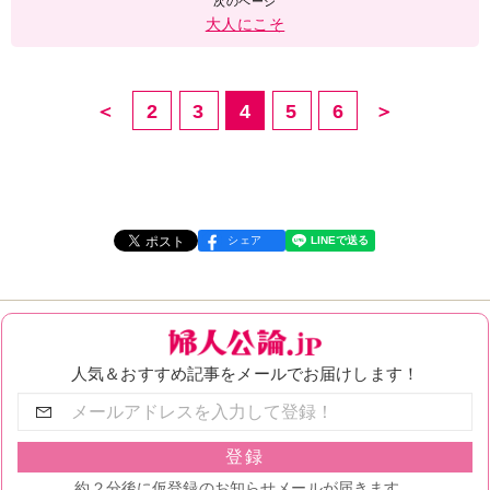
大人にこそ
＜
2
3
4
5
6
＞
シェア