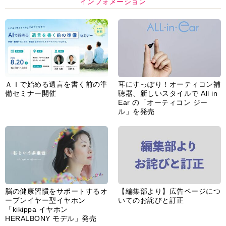
インフォメーション
ＡＩで始める遺言を書く前の準
耳にすっぽり！オーティコン補
備セミナー開催
聴器、新しいスタイルで All in
Ear の「オーティコン ジー
ル」を発売
脳の健康習慣をサポートするオ
【編集部より】広告ページにつ
ープンイヤー型イヤホン
いてのお詫びと訂正
「kikippa イヤホン
HERALBONY モデル」発売