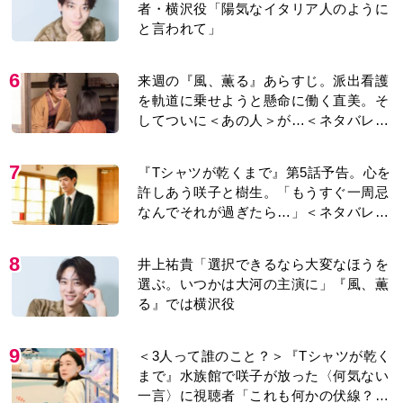
者・横沢役「陽気なイタリア人のように
と言われて」
6
来週の『風、薫る』あらすじ。派出看護
を軌道に乗せようと懸命に働く直美。そ
してついに＜あの人＞が…＜ネタバレあ
り＞
7
『Tシャツが乾くまで』第5話予告。心を
許しあう咲子と樹生。「もうすぐ一周忌
なんでそれが過ぎたら…」＜ネタバレあ
り＞
8
井上祐貴「選択できるなら大変なほうを
選ぶ。いつかは大河の主演に」『風、薫
る』では横沢役
9
＜3人って誰のこと？＞『Tシャツが乾く
まで』水族館で咲子が放った〈何気ない
一言〉に視聴者「これも何かの伏線？」