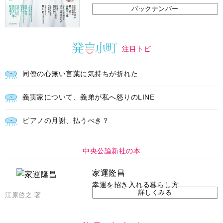
バックナンバー
注目トピ
同僚の心無い言葉に気持ちが折れた
義実家について、義弟が私へ怒りのLINE
ピアノの月謝、払うべき？
中央公論新社の本
家運隆昌
幸運を招き入れる暮らし方
詳しくみる
江原啓之 著