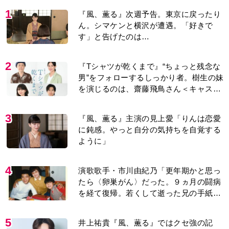
1
『風、薫る』次週予告。東京に戻ったり
ん。シマケンと横沢が遭遇。「好きで
す」と告げたのは…
2
『Tシャツが乾くまで』“ちょっと残念な
男”をフォローするしっかり者。樹生の妹
を演じるのは、齋藤飛鳥さん＜キャスト
紹介＞
3
『風、薫る』主演の見上愛「りんは恋愛
に鈍感。やっと自分の気持ちを自覚する
ように」
4
演歌歌手・市川由紀乃「更年期かと思っ
たら〈卵巣がん〉だった。９ヵ月の闘病
を経て復帰。若くして逝った兄の手紙を
今も支えに」【2026上半期BEST】
5
井上祐貴『風、薫る』ではクセ強の記