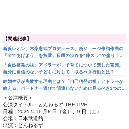
【関連記事】
新浜レオン、木梨憲武プロデュース、所ジョージ作詞作曲の
「全てあげよう」を披露。日曜の渋谷を“膝スラ”で盛り上げ
る
「自己啓発の祖」アドラーが、子育てについて残した言葉。
自分に自信のない子どもに対して、取るべき行動とは？
結婚生活が失敗する理由とは？「自己啓発の祖」アドラーが
教える、パートナー選びで間違わないために見るべき3つのポ
イント
＜公演概要＞
公演タイトル：とんねるず THE LIVE
⽇程：2024 年11 ⽉8 ⽇（⾦）、9 ⽇（⼟）
会場：⽇本武道館
出演：とんねるず