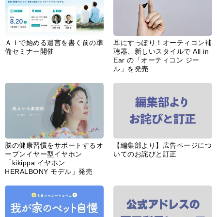
ＡＩで始める遺言を書く前の準
耳にすっぽり！オーティコン補
備セミナー開催
聴器、新しいスタイルで All in
Ear の「オーティコン ジー
ル」を発売
脳の健康習慣をサポートするオ
【編集部より】広告ページにつ
ープンイヤー型イヤホン
いてのお詫びと訂正
「kikippa イヤホン
HERALBONY モデル」発売