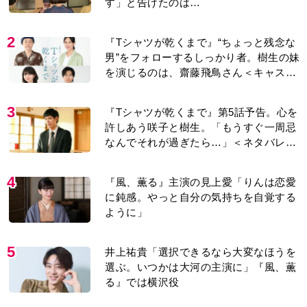
す」と告げたのは…
2
『Tシャツが乾くまで』“ちょっと残念な
男”をフォローするしっかり者。樹生の妹
を演じるのは、齋藤飛鳥さん＜キャスト
紹介＞
3
『Tシャツが乾くまで』第5話予告。心を
許しあう咲子と樹生。「もうすぐ一周忌
なんでそれが過ぎたら…」＜ネタバレあ
り＞
4
『風、薫る』主演の見上愛「りんは恋愛
に鈍感。やっと自分の気持ちを自覚する
ように」
5
井上祐貴「選択できるなら大変なほうを
選ぶ。いつかは大河の主演に」『風、薫
る』では横沢役