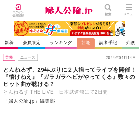
ログイン
検索
メニュー
会員登録
新着
会員限定
ランキング
芸能
読者手記
介護
芸能
ニュース
2024年04月14日
とんねるず、29年ぶりに２人揃ってライブを開催！
『情けねえ』『ガラガラヘビがやってくる』数々の
ヒット曲が聴ける？
とんねるず THE LIVE ⽇本武道館にて2日間
「婦人公論.jp」編集部