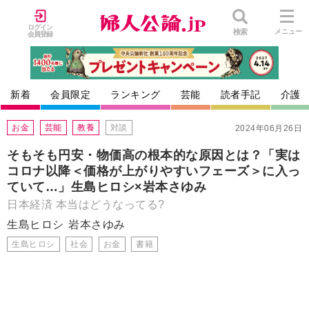
ログイン
検索
メニュー
会員登録
新着
会員限定
ランキング
芸能
読者手記
介護
お金
芸能
教養
対談
2024年06月26日
そもそも円安・物価高の根本的な原因とは？「実は
コロナ以降＜価格が上がりやすいフェーズ＞に入っ
ていて…」生島ヒロシ×岩本さゆみ
日本経済 本当はどうなってる?
生島ヒロシ
岩本さゆみ
生島ヒロシ
社会
お金
書籍