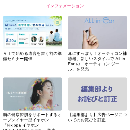
インフォメーション
ＡＩで始める遺言を書く前の準
耳にすっぽり！オーティコン補
備セミナー開催
聴器、新しいスタイルで All in
Ear の「オーティコン ジー
ル」を発売
脳の健康習慣をサポートするオ
【編集部より】広告ページにつ
ープンイヤー型イヤホン
いてのお詫びと訂正
「kikippa イヤホン