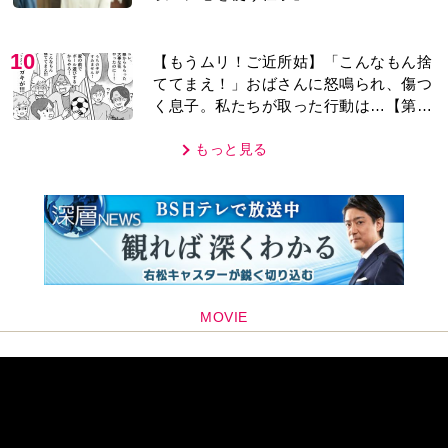
10
【もうムリ！ご近所姑】「こんなもん捨
ててまえ！」おばさんに怒鳴られ、傷つ
く息子。私たちが取った行動は…【第3
話】
もっと見る
MOVIE