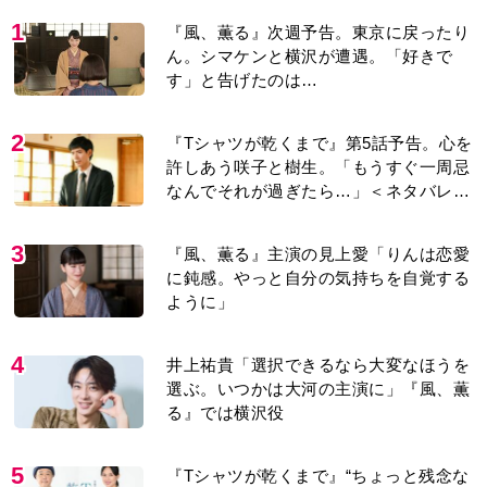
1
『風、薫る』次週予告。東京に戻ったり
ん。シマケンと横沢が遭遇。「好きで
す」と告げたのは…
2
『Tシャツが乾くまで』第5話予告。心を
許しあう咲子と樹生。「もうすぐ一周忌
なんでそれが過ぎたら…」＜ネタバレあ
り＞
3
『風、薫る』主演の見上愛「りんは恋愛
に鈍感。やっと自分の気持ちを自覚する
ように」
4
井上祐貴「選択できるなら大変なほうを
選ぶ。いつかは大河の主演に」『風、薫
る』では横沢役
5
『Tシャツが乾くまで』“ちょっと残念な