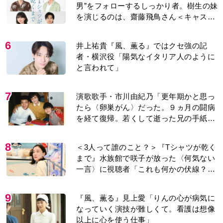
男”をフォローするしっかり者。樹生の妹
を演じるのは、齋藤飛鳥さん＜キャスト
紹介＞
6
井上祐貴『風、薫る』ではクセ強の記
者・横沢役「陽気なイタリア人のように
と言われて」
7
演歌歌手・市川由紀乃「更年期かと思っ
たら〈卵巣がん〉だった。９ヵ月の闘病
を経て復帰。若くして逝った兄の手紙を
今も支えに」【2026上半期BEST】
8
＜3人って誰のこと？＞『Tシャツが乾く
まで』水族館で咲子が放った〈何気ない
一言〉に視聴者「これも何かの伏線？」
「子どもの話だと…」
9
『風、薫る』見上愛「りんの心が病気に
なっていく演技が難しくて。看護は想像
以上に心を使う仕事」