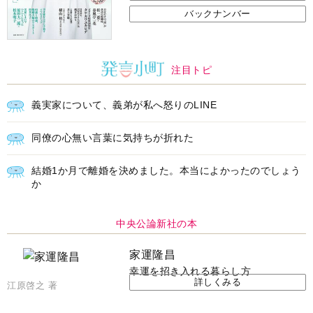
バックナンバー
注目トピ
義実家について、義弟が私へ怒りのLINE
同僚の心無い言葉に気持ちが折れた
結婚1か月で離婚を決めました。本当によかったのでしょう
か
中央公論新社の本
家運隆昌
幸運を招き入れる暮らし方
詳しくみる
江原啓之 著