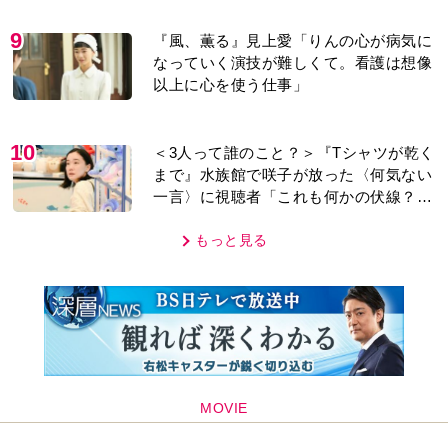
り＞
9
『風、薫る』見上愛「りんの心が病気に
なっていく演技が難しくて。看護は想像
以上に心を使う仕事」
10
＜3人って誰のこと？＞『Tシャツが乾く
まで』水族館で咲子が放った〈何気ない
一言〉に視聴者「これも何かの伏線？」
「子どもの話だと…」
もっと見る
MOVIE