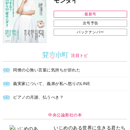
モンダイ
最新号
次号予告
バックナンバー
注目トピ
同僚の心無い言葉に気持ちが折れた
義実家について、義弟が私へ怒りのLINE
ピアノの月謝、払うべき？
中央公論新社の本
いじめのある世界に生きる君たち