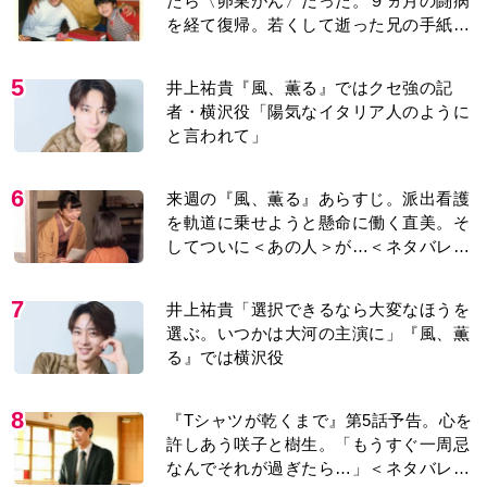
たら〈卵巣がん〉だった。９ヵ月の闘病
を経て復帰。若くして逝った兄の手紙を
今も支えに」【2026上半期BEST】
5
井上祐貴『風、薫る』ではクセ強の記
者・横沢役「陽気なイタリア人のように
と言われて」
6
来週の『風、薫る』あらすじ。派出看護
を軌道に乗せようと懸命に働く直美。そ
してついに＜あの人＞が…＜ネタバレあ
り＞
7
井上祐貴「選択できるなら大変なほうを
選ぶ。いつかは大河の主演に」『風、薫
る』では横沢役
8
『Tシャツが乾くまで』第5話予告。心を
許しあう咲子と樹生。「もうすぐ一周忌
なんでそれが過ぎたら…」＜ネタバレあ