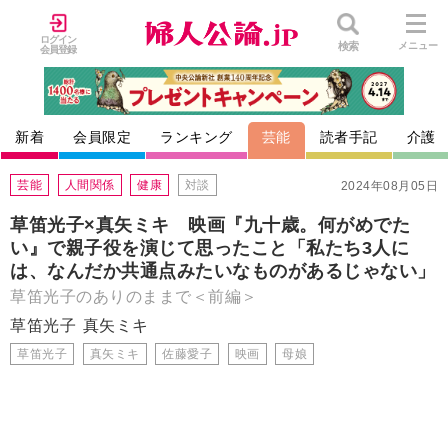
ログイン
検索
メニュー
会員登録
新着
会員限定
ランキング
芸能
読者手記
介護
芸能
人間関係
健康
対談
2024年08月05日
草笛光子×真矢ミキ 映画『九十歳。何がめでた
い』で親子役を演じて思ったこと「私たち3人に
は、なんだか共通点みたいなものがあるじゃない」
草笛光子のありのままで＜前編＞
草笛光子
真矢ミキ
草笛光子
真矢ミキ
佐藤愛子
映画
母娘