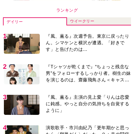
ランキング
ウイークリー
デイリー
1
『風、薫る』次週予告。東京に戻ったり
ん。シマケンと横沢が遭遇。「好きで
す」と告げたのは…
2
『Tシャツが乾くまで』“ちょっと残念な
男”をフォローするしっかり者。樹生の妹
を演じるのは、齋藤飛鳥さん＜キャスト
紹介＞
3
『風、薫る』主演の見上愛「りんは恋愛
に鈍感。やっと自分の気持ちを自覚する
ように」
4
演歌歌手・市川由紀乃「更年期かと思っ