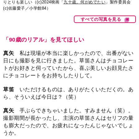
りとりも楽しい（(c)2024映画「
九十歳。何がめでたい
」製作委員会
(c)佐藤愛子／小学館84）
すべての写真を見る
「90歳のリアル」を見てほしい
真矢
私は現場が本当に楽しかったので、出番がない
日にも撮影を見に行きました。草笛さんはチョコレー
トがお好きと伺っていたから、喜ぶ美しいお顔見たさ
にチョコレートをお持ちしたりして。
草笛
いただけるものは、ありがたくいただくの。あ
ら、そういえば今日は？（笑）
真矢
手ぶらできちゃいました。すみません（笑）。
撮影期間が長かったし、主演の草笛さんはセリフの量
も膨大だったので、お疲れになったんじゃないでしょ
うか。