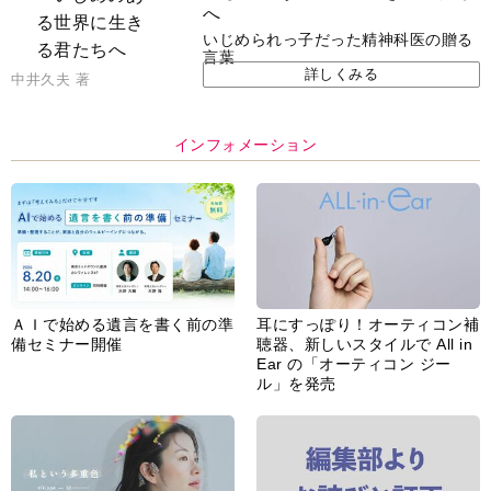
へ
いじめられっ子だった精神科医の贈る
言葉
詳しくみる
中井久夫 著
インフォメーション
ＡＩで始める遺言を書く前の準
耳にすっぽり！オーティコン補
備セミナー開催
聴器、新しいスタイルで All in
Ear の「オーティコン ジー
ル」を発売