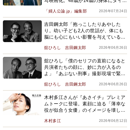
写映画化。48歳が14歳の身体にタイム
スリップ。そこは家族が揃った昭和の
「婦人公論.jp」編集部
2026年07月24日
懐かしい町並みで…
吉田鋼太郎「抱っこしたりあやした
り。幼い子ども2人の世話が、体にも
脳にも心にもいい影響を与えている気
がします」【『免許返納!?』対談】
舘ひろし
吉田鋼太郎
2026年06月26日
舘ひろし「僕のセリフの直前になると
共演者たちの顔に、妙に力が入るの
よ」『あぶない刑事』撮影現場で緊張
感が走った理由【『免許返納!?』対
舘ひろし
吉田鋼太郎
2026年06月26日
談】
木村多江さんが『あさイチ』プレミア
ムトークに登場。素顔に迫る「薄幸な
役が似合う女優」のイメージを壊して
いきたい。忍者にも挑戦、体を鍛え
木村多江
2026年06月12日
て。102歳で亡くなった祖母を目標に