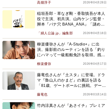
高畑淳子
2026年04月28日
稲垣吾郎・草なぎ剛・香取慎吾が本人
役で主演、初共演。山内ケンジ監督・
脚本『バナ穴 BANA_ANA』「謎めき
すぎて癖になる」新しい地図映画第二
「婦人公論.jp」編集部
2026年04月18日
弾
柳楽優弥さんが『A-Studio+』に出
演。撮影前のルーティンを語る「釣り
にハマって一級船舶免許を取得。残る
は空だけ。何事も挑戦せずにはいられ
柳楽優弥
2026年04月17日
ない」
藤竜也さんが『土スタ』に登場。ドラ
マ『魯山人のかまど』の裏話を語る
「81歳、ゲートボールに挑戦。デート
の待ち合わせ時間にスカウトされて日
藤竜也
2026年03月14日
活に。人生で一番大きな出来事は妻と
の出会い。鐘もドラも鳴った」
竹内涼真さんが『あさイチ』プレミア