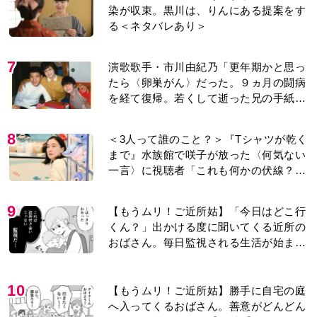
7
演歌歌手・市川由紀乃「更年期かと思っ
たら〈卵巣がん〉だった。９ヵ月の闘病
を経て復帰。若くして逝った兄の手紙を
今も支えに」【2026上半期BEST】
8
＜3人って誰のこと？＞『Tシャツが乾く
まで』水族館で咲子が放った〈何気ない
一言〉に視聴者「これも何かの伏線？」
「子どもの話だと…」
9
【もうムリ！ご近所姑】「今日はどこ行
くん？」出かける度に聞いてくる近所の
おばさん。毎日監視される生活が始ま
り…【第1話】
10
【もうムリ！ご近所姑】勝手に自宅の庭
へ入ってくるおばさん。善意がどんどん
エスカレートして…【第2話】