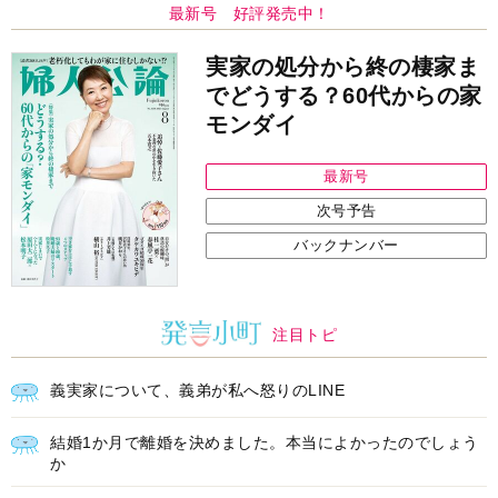
注目トピ
義実家について、義弟が私へ怒りのLINE
結婚1か月で離婚を決めました。本当によかったのでしょう
か
ピアノの月謝、払うべき？
中央公論新社の本
もうじきたべられるぼく
はせがわゆうじ 作
詳しくみる
インフォメーション