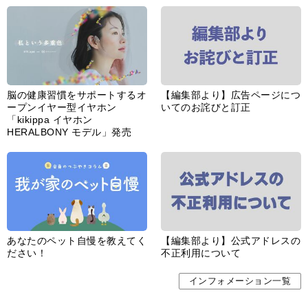
あなたのペット自慢を教えてく
【編集部より】公式アドレスの
ださい！
不正利用について
インフォメーション一覧
婦人公論とは
サイトポリシー／データの収集と利用について
「ｆｆ倶楽部」会員規約
「ｆｆ倶楽部」よくあるご質問
お問い合わせ
広告掲載
CHUOKORON-SHINSHA,INC.All right reserved