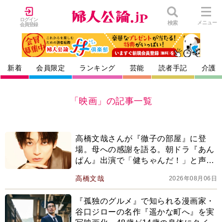
ログイン
検索
メニュー
会員登録
新着
会員限定
ランキング
芸能
読者手記
介護
「映画」の記事一覧
高橋文哉さんが『徹子の部屋』に登
場。母への感謝を語る。朝ドラ『あん
ぱん』出演で「健ちゃんだ！」と声を
かけられることも増え
高橋文哉
2026年08月06日
『孤独のグルメ』で知られる漫画家・
谷口ジローの名作『遥かな町へ』を実