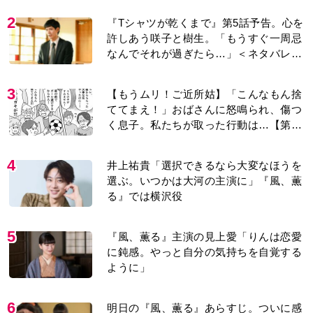
許しあう咲子と樹生。「もうすぐ一周忌
なんでそれが過ぎたら…」＜ネタバレあ
り＞
3
【もうムリ！ご近所姑】「こんなもん捨
ててまえ！」おばさんに怒鳴られ、傷つ
く息子。私たちが取った行動は…【第3
話】
4
井上祐貴「選択できるなら大変なほうを
選ぶ。いつかは大河の主演に」『風、薫
る』では横沢役
5
『風、薫る』主演の見上愛「りんは恋愛
に鈍感。やっと自分の気持ちを自覚する
ように」
6
明日の『風、薫る』あらすじ。ついに感
染が収束。黒川は、りんにある提案をす
る＜ネタバレあり＞