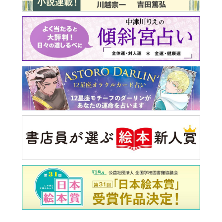
最新号 好評発売中！
実家の処分から終の棲家ま
でどうする？60代からの家
モンダイ
最新号
次号予告
バックナンバー