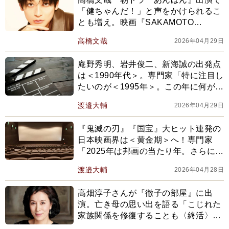
「健ちゃんだ！」と声をかけられるこ
とも増え。映画『SAKAMOTO
DAYS』では本格的なアクションに挑
高橋文哉
2026年04月29日
戦
庵野秀明、岩井俊二、新海誠の出発点
は＜1990年代＞。専門家「特に注目し
たいのが＜1995年＞。この年に何が起
きたかというと…」
渡邉大輔
2026年04月29日
『鬼滅の刃』『国宝』大ヒット連発の
日本映画界は＜黄金期＞へ！専門家
「2025年は邦画の当たり年。さらに近
年は＜邦高洋低＞の傾向で…」
渡邉大輔
2026年04月28日
高畑淳子さんが『徹子の部屋』に出
演。亡き母の思い出を語る「こじれた
家族関係を修復することも〈終活〉の
ひとつ」