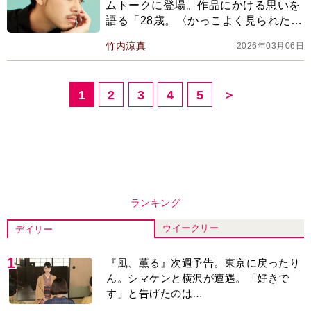
ムトークに登場。作品にかける思いを
語る「28歳。〈かっこよく見られた
い〉という欲は消えました」
竹内涼真
2026年03月06日
1
2
3
4
5
＞
ランキング
ウイークリー
デイリー
1
『風、薫る』次週予告。東京に戻ったり
ん。シマケンと横沢が遭遇。「好きで
す」と告げたのは…
2
『Tシャツが乾くまで』第5話予告。心を