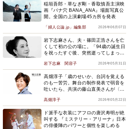
稲垣吾郎・草なぎ剛・香取慎吾主演映
画『バナ穴 BANA_ANA』場面写真公
開。全国の上演劇場45カ所を発表
「婦人公論.jp」編集部
2026年06月07日
岩下志麻さん、夫・篠田正浩さんを亡
くして初の公の場に。「94歳の誕生日
を祝ったすぐ後、突然逝ってしまった
夫・篠田正浩。今も書斎の遺骨に、今
岩下志麻
関容子
2026年05月31日
日あったことを報告して」
高畑淳子「歳のせいか、台詞を覚える
のも一苦労。舞台の制作発表で弱音を
吐いたら、共演の藤山直美さんが〈生
きて終わりまひょ〉と」
高畑淳子
2026年05月22日
ド派手な衣装にアフロの唐沢寿明が絶
叫する 『ミステリー・アリーナ』日本
の俳優陣のパワーと個性を楽しめる