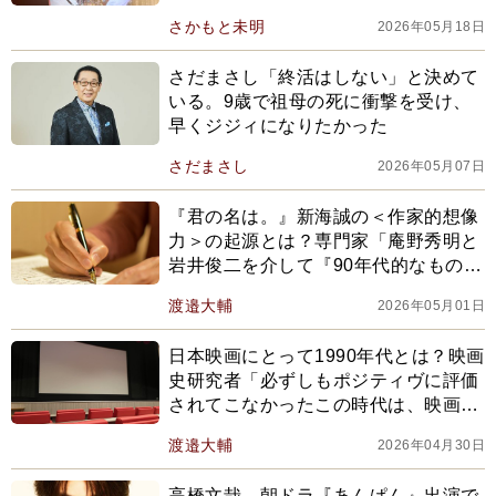
さかもと未明
2026年05月18日
さだまさし「終活はしない」と決めて
いる。9歳で祖母の死に衝撃を受け、
早くジジィになりたかった
さだまさし
2026年05月07日
『君の名は。』新海誠の＜作家的想像
力＞の起源とは？専門家「庵野秀明と
岩井俊二を介して『90年代的なもの』
が大きく横たわっており…」
渡邉大輔
2026年05月01日
日本映画にとって1990年代とは？映画
史研究者「必ずしもポジティヴに評価
されてこなかったこの時代は、映画の
あり方が多様化していった一方…」
渡邉大輔
2026年04月30日
高橋文哉 朝ドラ『あんぱん』出演で