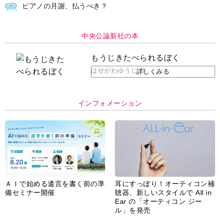
ＡＩで始める遺言を書く前の準
耳にすっぽり！オーティコン補
備セミナー開催
聴器、新しいスタイルで All in
Ear の「オーティコン ジー
ル」を発売
脳の健康習慣をサポートするオ
【編集部より】広告ページにつ
ープンイヤー型イヤホン
いてのお詫びと訂正
「kikippa イヤホン
HERALBONY モデル」発売