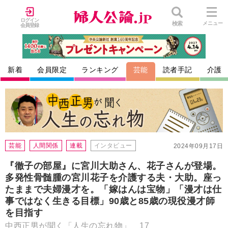
ログイン
検索
メニュー
会員登録
新着
会員限定
ランキング
芸能
読者手記
介護
芸能
人間関係
連載
インタビュー
2024年09月17日
『徹子の部屋』に宮川大助さん、花子さんが登場。
多発性骨髄腫の宮川花子を介護する夫・大助。座っ
たままで夫婦漫才を。「嫁はんは宝物」「漫才は仕
事ではなく生きる目標」90歳と85歳の現役漫才師
を目指す
中西正男が聞く「人生の忘れ物」 17