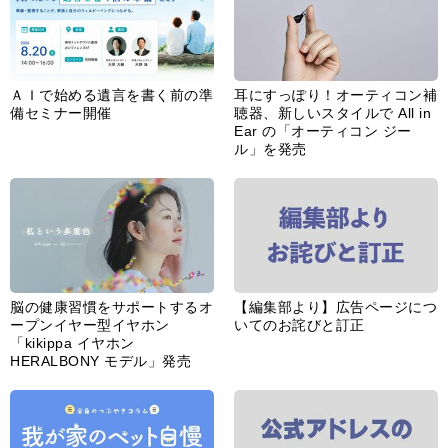
ＡＩで始める遺言を書く前の準
耳にすっぽり！オーティコン補
備セミナー開催
聴器、新しいスタイルで All in
Ear の「オーティコン ジー
ル」を発売
脳の健康習慣をサポートするオ
【編集部より】広告ページにつ
ープンイヤー型イヤホン
いてのお詫びと訂正
「kikippa イヤホン
HERALBONY モデル」発売