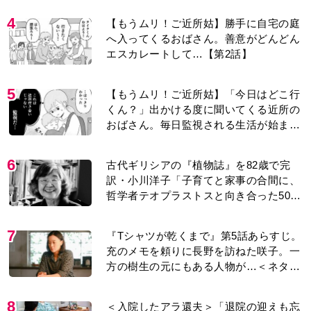
4
【もうムリ！ご近所姑】勝手に自宅の庭
へ入ってくるおばさん。善意がどんどん
エスカレートして…【第2話】
5
【もうムリ！ご近所姑】「今日はどこ行
くん？」出かける度に聞いてくる近所の
おばさん。毎日監視される生活が始ま
り…【第1話】
6
古代ギリシアの『植物誌』を82歳で完
訳・小川洋子「子育てと家事の合間に、
哲学者テオプラストスと向き合った50
年」
7
『Tシャツが乾くまで』第5話あらすじ。
充のメモを頼りに長野を訪ねた咲子。一
方の樹生の元にもある人物が…＜ネタバ
レあり＞
8
＜入院したアラ還夫＞「退院の迎えも忘