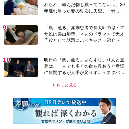
れられ、頼んだ物も買ってこない…」30
年連れ添った妻の対応に失望。「弱った
時こそ助け合うのが夫婦では」との訴え
に女性たちの反応は…
9
『風、薫る』赤痢患者で長太郎の母・ア
サ役は美山加恋。＜あのドラマ＞で天才
子役として話題に…＜キャスト紹介＞
10
明日の『風、薫る』あらすじ。りんと直
美は、一人でも多くの命を救おうと看護
に奮闘するが人手が足りず…＜ネタバレ
あり＞
もっと見る