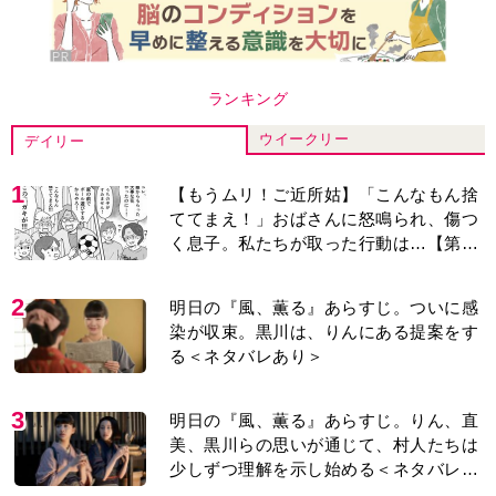
ランキング
ウイークリー
デイリー
1
【もうムリ！ご近所姑】「こんなもん捨
ててまえ！」おばさんに怒鳴られ、傷つ
く息子。私たちが取った行動は…【第3
話】
2
明日の『風、薫る』あらすじ。ついに感
染が収束。黒川は、りんにある提案をす
る＜ネタバレあり＞
3
明日の『風、薫る』あらすじ。りん、直
美、黒川らの思いが通じて、村人たちは
少しずつ理解を示し始める＜ネタバレあ
り＞