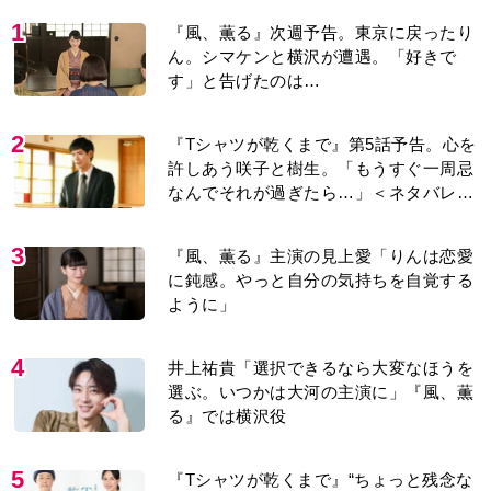
1
『風、薫る』次週予告。東京に戻ったり
ん。シマケンと横沢が遭遇。「好きで
す」と告げたのは…
2
『Tシャツが乾くまで』第5話予告。心を
許しあう咲子と樹生。「もうすぐ一周忌
なんでそれが過ぎたら…」＜ネタバレあ
り＞
3
『風、薫る』主演の見上愛「りんは恋愛
に鈍感。やっと自分の気持ちを自覚する
ように」
4
井上祐貴「選択できるなら大変なほうを
選ぶ。いつかは大河の主演に」『風、薫
る』では横沢役
5
『Tシャツが乾くまで』“ちょっと残念な