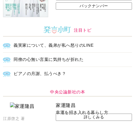
バックナンバー
注目トピ
義実家について、義弟が私へ怒りのLINE
同僚の心無い言葉に気持ちが折れた
ピアノの月謝、払うべき？
中央公論新社の本
家運隆昌
幸運を招き入れる暮らし方
詳しくみる
江原啓之 著