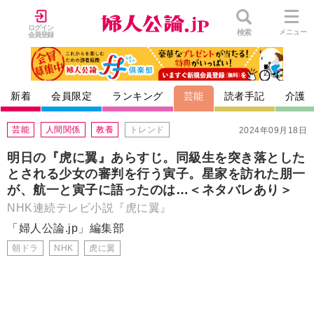
ログイン
検索
メニュー
会員登録
新着
会員限定
ランキング
芸能
読者手記
介護
芸能
人間関係
教養
トレンド
2024年09月18日
明日の『虎に翼』あらすじ。同級生を突き落とした
とされる少女の審判を行う寅子。星家を訪れた朋一
が、航一と寅子に語ったのは…＜ネタバレあり＞
NHK連続テレビ小説『虎に翼』
「婦人公論.jp」編集部
朝ドラ
NHK
虎に翼