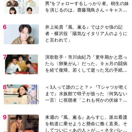
男”をフォローするしっかり者。樹生の妹
を演じるのは、齋藤飛鳥さん＜キャスト
紹介＞
6
井上祐貴『風、薫る』ではクセ強の記
者・横沢役「陽気なイタリア人のように
と言われて」
7
演歌歌手・市川由紀乃「更年期かと思っ
たら〈卵巣がん〉だった。９ヵ月の闘病
を経て復帰。若くして逝った兄の手紙を
今も支えに」【2026上半期BEST】
8
＜3人って誰のこと？＞『Tシャツが乾く
まで』水族館で咲子が放った〈何気ない
一言〉に視聴者「これも何かの伏線？」
「子どもの話だと…」
9
来週の『風、薫る』あらすじ。派出看護
を軌道に乗せようと懸命に働く直美。そ
してついに＜あの人＞が…＜ネタバレあ