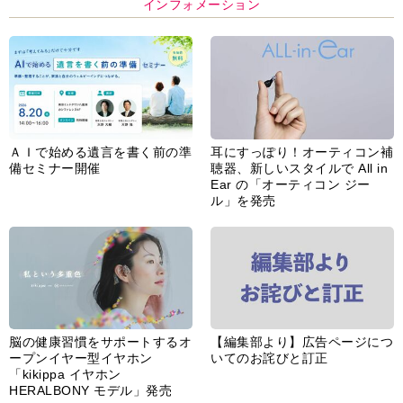
インフォメーション
ＡＩで始める遺言を書く前の準
耳にすっぽり！オーティコン補
備セミナー開催
聴器、新しいスタイルで All in
Ear の「オーティコン ジー
ル」を発売
脳の健康習慣をサポートするオ
【編集部より】広告ページにつ
ープンイヤー型イヤホン
いてのお詫びと訂正
「kikippa イヤホン
HERALBONY モデル」発売