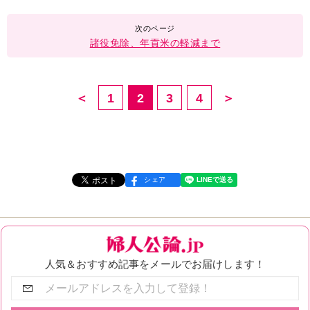
諸役免除、年貢米の軽減まで
＜
1
2
3
4
＞
シェア