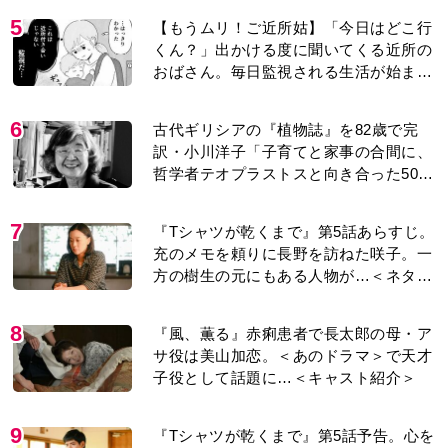
5
【もうムリ！ご近所姑】「今日はどこ行
くん？」出かける度に聞いてくる近所の
おばさん。毎日監視される生活が始ま
り…【第1話】
6
古代ギリシアの『植物誌』を82歳で完
訳・小川洋子「子育てと家事の合間に、
哲学者テオプラストスと向き合った50
年」
7
『Tシャツが乾くまで』第5話あらすじ。
充のメモを頼りに長野を訪ねた咲子。一
方の樹生の元にもある人物が…＜ネタバ
レあり＞
8
『風、薫る』赤痢患者で長太郎の母・ア
サ役は美山加恋。＜あのドラマ＞で天才
子役として話題に…＜キャスト紹介＞
9
『Tシャツが乾くまで』第5話予告。心を