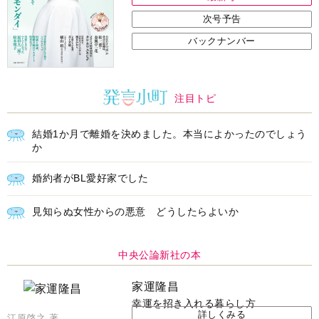
次号予告
バックナンバー
注目トピ
結婚1か月で離婚を決めました。本当によかったのでしょう
か
婚約者がBL愛好家でした
見知らぬ女性からの悪意 どうしたらよいか
中央公論新社の本
家運隆昌
幸運を招き入れる暮らし方
詳しくみる
江原啓之 著