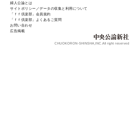
婦人公論とは
サイトポリシー／データの収集と利用について
「ｆｆ倶楽部」会員規約
「ｆｆ倶楽部」よくあるご質問
お問い合わせ
広告掲載
CHUOKORON-SHINSHA,INC.All right reserved