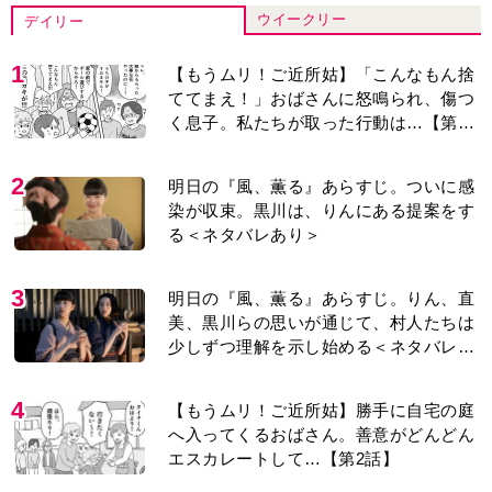
ウイークリー
デイリー
1
【もうムリ！ご近所姑】「こんなもん捨
ててまえ！」おばさんに怒鳴られ、傷つ
く息子。私たちが取った行動は…【第3
話】
2
明日の『風、薫る』あらすじ。ついに感
染が収束。黒川は、りんにある提案をす
る＜ネタバレあり＞
3
明日の『風、薫る』あらすじ。りん、直
美、黒川らの思いが通じて、村人たちは
少しずつ理解を示し始める＜ネタバレあ
り＞
4
【もうムリ！ご近所姑】勝手に自宅の庭
へ入ってくるおばさん。善意がどんどん
エスカレートして…【第2話】