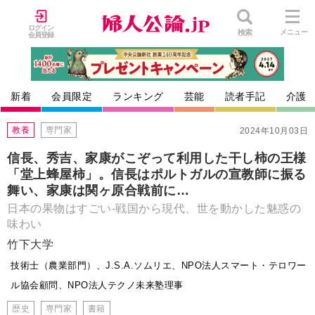
ログイン
検索
メニュー
会員登録
新着
会員限定
ランキング
芸能
読者手記
介護
教養
専門家
2024年10月03日
信長、秀吉、家康がこぞって利用した干し柿の王様
「堂上蜂屋柿」。信長はポルトガルの宣教師に振る
舞い、家康は関ヶ原合戦前に…
日本の果物はすごい-戦国から現代、世を動かした魅惑の
味わい
竹下大学
技術士（農業部門）、J.S.A.ソムリエ、NPO法人スマート・テロワー
ル協会顧問、NPO法人テクノ未来塾理事
歴史
専門家
書籍