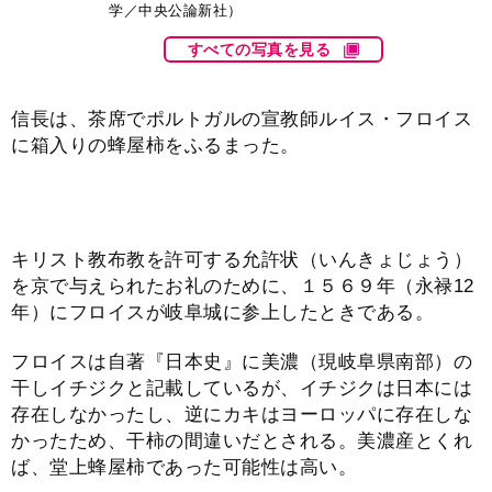
学／中央公論新社）
すべての写真を見る
信長は、茶席でポルトガルの宣教師ルイス・フロイス
に箱入りの蜂屋柿をふるまった。
キリスト教布教を許可する允許状（いんきょじょう）
を京で与えられたお礼のために、１５６９年（永禄12
年）にフロイスが岐阜城に参上したときである。
フロイスは自著『日本史』に美濃（現岐阜県南部）の
干しイチジクと記載しているが、イチジクは日本には
存在しなかったし、逆にカキはヨーロッパに存在しな
かったため、干柿の間違いだとされる。美濃産とくれ
ば、堂上蜂屋柿であった可能性は高い。