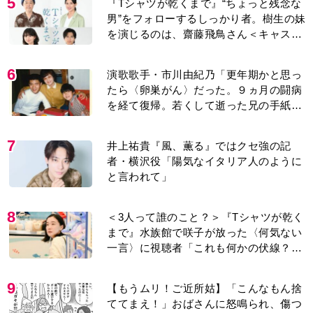
5
『Tシャツが乾くまで』“ちょっと残念な
男”をフォローするしっかり者。樹生の妹
を演じるのは、齋藤飛鳥さん＜キャスト
紹介＞
6
演歌歌手・市川由紀乃「更年期かと思っ
たら〈卵巣がん〉だった。９ヵ月の闘病
を経て復帰。若くして逝った兄の手紙を
今も支えに」【2026上半期BEST】
7
井上祐貴『風、薫る』ではクセ強の記
者・横沢役「陽気なイタリア人のように
と言われて」
8
＜3人って誰のこと？＞『Tシャツが乾く
まで』水族館で咲子が放った〈何気ない
一言〉に視聴者「これも何かの伏線？」
「子どもの話だと…」
9
【もうムリ！ご近所姑】「こんなもん捨
ててまえ！」おばさんに怒鳴られ、傷つ