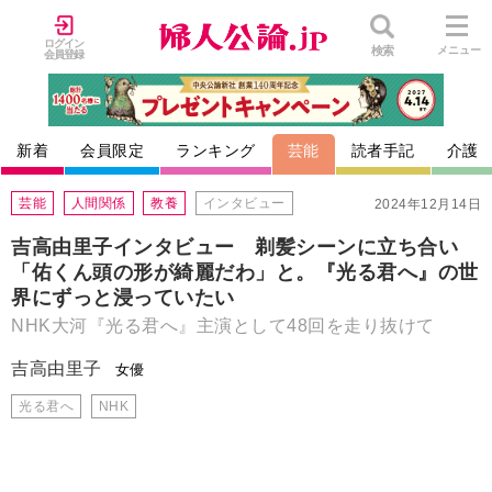
ログイン
検索
メニュー
会員登録
新着
会員限定
ランキング
芸能
読者手記
介護
芸能
人間関係
教養
インタビュー
2024年12月14日
吉高由里子インタビュー 剃髪シーンに立ち合い
「佑くん頭の形が綺麗だわ」と。『光る君へ』の世
界にずっと浸っていたい
NHK大河『光る君へ』主演として48回を走り抜けて
吉高由里子
女優
光る君へ
NHK