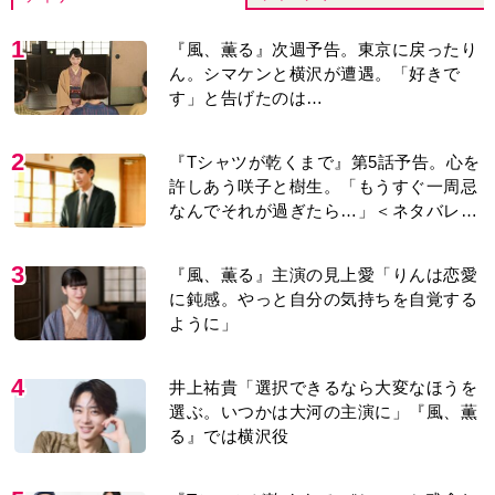
1
『風、薫る』次週予告。東京に戻ったり
ん。シマケンと横沢が遭遇。「好きで
す」と告げたのは…
2
『Tシャツが乾くまで』第5話予告。心を
許しあう咲子と樹生。「もうすぐ一周忌
なんでそれが過ぎたら…」＜ネタバレあ
り＞
3
『風、薫る』主演の見上愛「りんは恋愛
に鈍感。やっと自分の気持ちを自覚する
ように」
4
井上祐貴「選択できるなら大変なほうを
選ぶ。いつかは大河の主演に」『風、薫
る』では横沢役