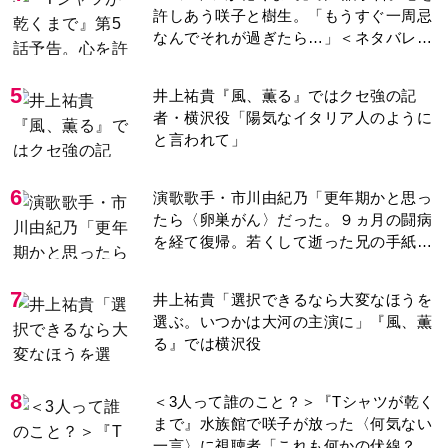
許しあう咲子と樹生。「もうすぐ一周忌
なんでそれが過ぎたら…」＜ネタバレあ
り＞
5
井上祐貴『風、薫る』ではクセ強の記
者・横沢役「陽気なイタリア人のように
と言われて」
6
演歌歌手・市川由紀乃「更年期かと思っ
たら〈卵巣がん〉だった。９ヵ月の闘病
を経て復帰。若くして逝った兄の手紙を
今も支えに」【2026上半期BEST】
7
井上祐貴「選択できるなら大変なほうを
選ぶ。いつかは大河の主演に」『風、薫
る』では横沢役
8
＜3人って誰のこと？＞『Tシャツが乾く
まで』水族館で咲子が放った〈何気ない
一言〉に視聴者「これも何かの伏線？」