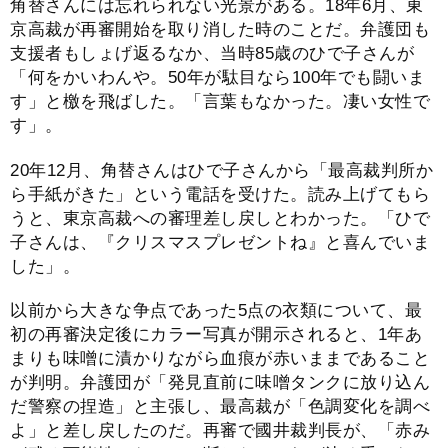
角替さんには忘れられない光景がある。18年6月、東
京高裁が再審開始を取り消した時のことだ。弁護団も
支援者もしょげ返るなか、当時85歳のひで子さんが
「何をかいわんや。50年が駄目なら100年でも闘いま
す」と檄を飛ばした。「言葉もなかった。凄い女性で
す」。
20年12月、角替さんはひで子さんから「最高裁判所か
ら手紙がきた」という電話を受けた。読み上げてもら
うと、東京高裁への審理差し戻しとわかった。「ひで
子さんは、『クリスマスプレゼントね』と喜んでいま
した」。
以前から大きな争点であった5点の衣類について、最
初の再審決定後にカラー写真が開示されると、1年あ
まりも味噌に漬かりながら血痕が赤いままであること
が判明。弁護団が「発見直前に味噌タンクに放り込ん
だ警察の捏造」と主張し、最高裁が「色調変化を調べ
よ」と差し戻したのだ。再審で國井裁判長が、「赤み