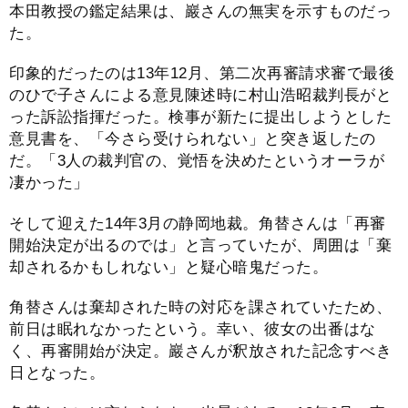
本田教授の鑑定結果は、巖さんの無実を示すものだっ
た。
印象的だったのは13年12月、第二次再審請求審で最後
のひで子さんによる意見陳述時に村山浩昭裁判長がと
った訴訟指揮だった。検事が新たに提出しようとした
意見書を、「今さら受けられない」と突き返したの
だ。「3人の裁判官の、覚悟を決めたというオーラが
凄かった」
そして迎えた14年3月の静岡地裁。角替さんは「再審
開始決定が出るのでは」と言っていたが、周囲は「棄
却されるかもしれない」と疑心暗鬼だった。
角替さんは棄却された時の対応を課されていたため、
前日は眠れなかったという。幸い、彼女の出番はな
く、再審開始が決定。巖さんが釈放された記念すべき
日となった。