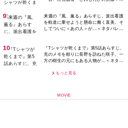
「子どもの話だと…」
9
来週の『風、薫る』あらすじ。派出看護
を軌道に乗せようと懸命に働く直美。そ
してついに＜あの人＞が…＜ネタバレあ
り＞
10
『Tシャツが乾くまで』第5話あらすじ。
充のメモを頼りに長野を訪ねた咲子。一
方の樹生の元にもある人物が…＜ネタバ
レあり＞
もっと見る
MOVIE