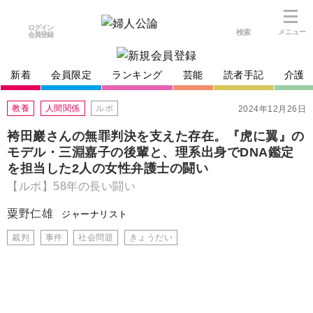
ログイン
検索
メニュー
会員登録
新着
会員限定
ランキング
芸能
読者手記
介護
教養
人間関係
ルポ
2024年12月26日
袴田巖さんの無罪判決を支えた存在。『虎に翼』の
モデル・三淵嘉子の後輩と、理系出身でDNA鑑定
を担当した2人の女性弁護士の闘い
【ルポ】58年の長い闘い
粟野仁雄
ジャーナリスト
裁判
事件
社会問題
きょうだい