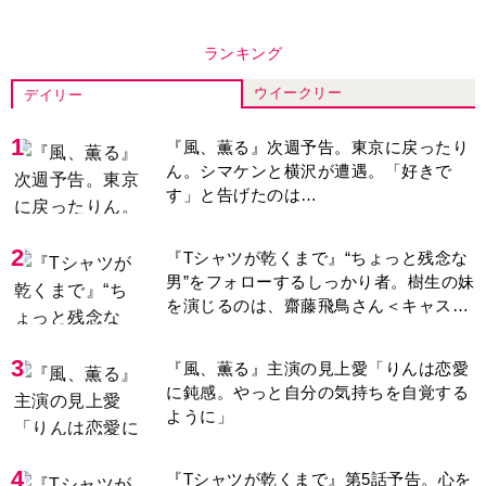
ランキング
ウイークリー
デイリー
1
『風、薫る』次週予告。東京に戻ったり
ん。シマケンと横沢が遭遇。「好きで
す」と告げたのは…
2
『Tシャツが乾くまで』“ちょっと残念な
男”をフォローするしっかり者。樹生の妹
を演じるのは、齋藤飛鳥さん＜キャスト
紹介＞
3
『風、薫る』主演の見上愛「りんは恋愛
に鈍感。やっと自分の気持ちを自覚する
ように」
4
『Tシャツが乾くまで』第5話予告。心を