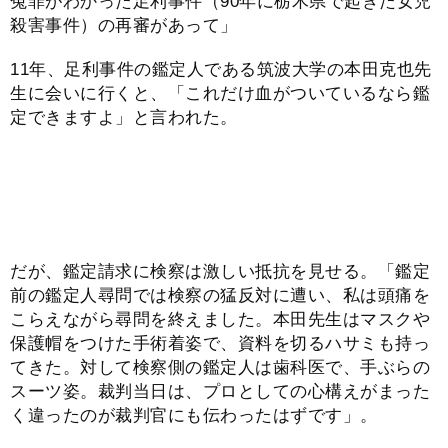
冤罪がわかった足利事件（90年に栃木県で起きた女児
殺害事件）の再審があって」
11年、足利事件の鑑定人である筑波大学の本田克也先
生に会いに行くと、「これだけ血がついているなら鑑
定できますよ」と言われた。
だが、鑑定請求に検察は激しい抵抗を見せる。「鑑定
前の鑑定人尋問では検察の猛反対に遭い、私は頭痛を
こらえながら尋問を終えました。本田先生はマスクや
保護帽をつけた手術着姿で、資料を切るハサミも持っ
てきた。対して検察側の鑑定人は歯科医で、手ぶらの
スーツ姿。裁判当日は、プロとしての心構えがまった
く違ったのが裁判官にも伝わったはずです」。