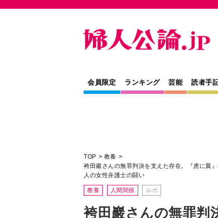
会員限定
ランキング
芸能
読者手
TOP
教養
袴田巖さんの無罪判決を支えた存在。『虎に翼』
人の女性弁護士の闘い
教養
人間関係
ルポ
袴田巖さんの無罪判
『虎に翼』のモデル
と、理系出身でDNA