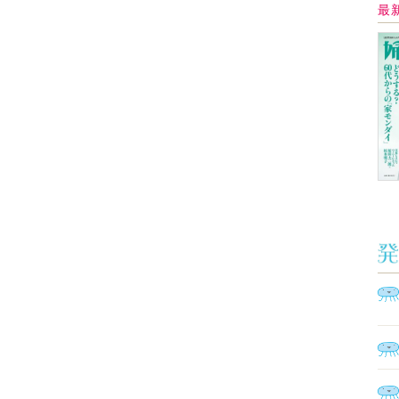
Ａ
く
催
脳
ト
型イ
ヤホ
モ