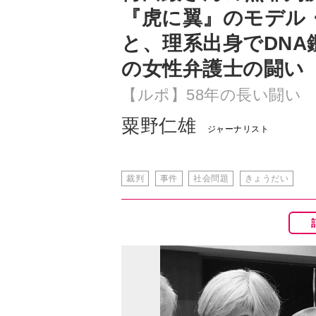
の女性弁護士の闘い
【ルポ】58年の長い闘い
粟野仁雄
ジャーナリスト
裁判
事件
社会問題
きょうだい