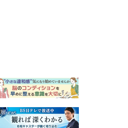
ンキング
ウイークリー
イリー
『Tシャツが乾くまで』第5話
予告。心を許しあう咲子と樹
生。「もうすぐ一周忌なんで
それが過ぎたら…」＜ネタバ
明日の『風、薫る』あらす
レあり＞
じ。ついに感染が収束。黒川
は、りんにある提案をする＜
ネタバレあり＞
【もうムリ！ご近所姑】「こ
んなもん捨ててまえ！」おば
さんに怒鳴られ、傷つく息
子。私たちが取った行動は…
明日の『風、薫る』あらす
【第3話】
じ。りん、直美、黒川らの思