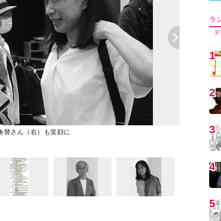
5
6
角替さん（右）も笑顔に
支援者や弁護
7
8
9
1