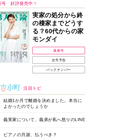
Ｉで始める遺言を書
耳にすっぽり！オーテ
前の準備セミナー開
ィコン補聴器、新しい
スタイルで All in Ear
の「オーティコン ジー
ル」を発売
の健康習慣をサポー
【編集部より】広告ペ
するオープンイヤー
ージについてのお詫び
ヤホン「kikippa イ
と訂正
ン HERALBONY
デル」発売