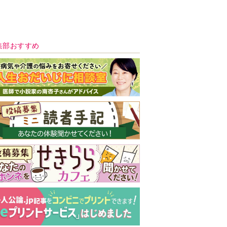
新号 好評発売中！
実家の処分から終
の棲家までどうす
る？60代からの家
モンダイ
最新号
次号予告