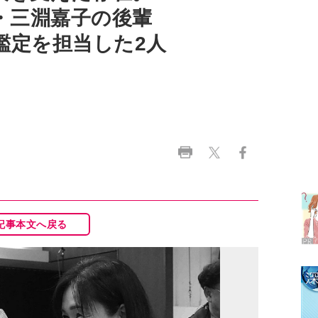
ラ
デ
1
記事本文へ戻る
2
3
4