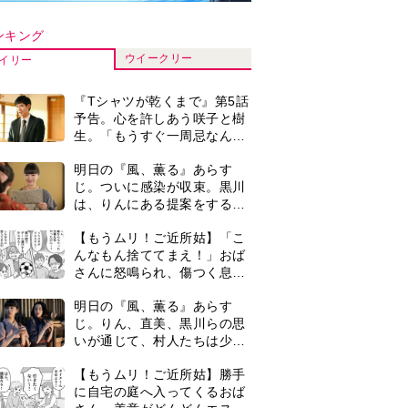
いが通じて、村人たちは少し
ずつ理解を示し始める＜ネタ
【もうムリ！ご近所姑】勝手
バレあり＞
に自宅の庭へ入ってくるおば
さん。善意がどんどんエスカ
レートして…【第2話】
【もうムリ！ご近所姑】「今
日はどこ行くん？」出かける
度に聞いてくる近所のおばさ
ん。毎日監視される生活が始
団に手田中薫弁護士 を振る袴田巖さん（左）と姉のひで子さん（右）（
演歌歌手・市川由紀乃「更年
まり…【第1話】
期かと思ったら〈卵巣がん〉
だった。９ヵ月の闘病を経て
復帰。若くして逝った兄の手
＜3人って誰のこと？＞『Tシ
紙を今も支えに」【2026上半
ャツが乾くまで』水族館で咲
期BEST】
子が放った〈何気ない一言〉
に視聴者「これも何かの伏
『Tシャツが乾くまで』第5話
線？」「子どもの話だと…」
あらすじ。充のメモを頼りに
長野を訪ねた咲子。一方の樹
生の元にもある人物が…＜ネ
0
古代ギリシアの『植物誌』を
タバレあり＞
82歳で完訳・小川洋子「子育