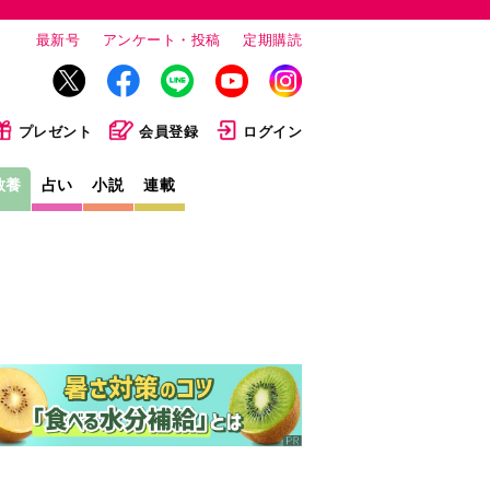
最新号
アンケート・投稿
定期購読
プレゼント
会員登録
ログイン
教養
占い
小説
連載