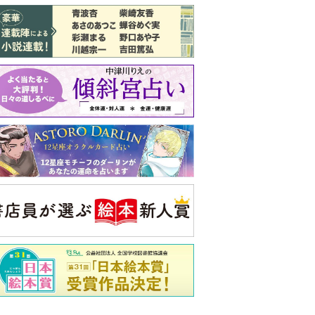
バックナンバー
注目トピ
結婚1か月で離婚を決めました。本当に
よかったのでしょうか
義実家について、義弟が私へ怒りのLINE
ピアノの月謝、払うべき？
央公論新社の本
もうじきたべられるぼく
はせがわゆうじ 作
詳しくみる
ンフォメーション