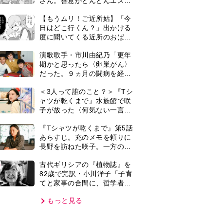
てと家事の合間に、哲学者テ
オプラストスと向き合った50
もっと見る
年」
VIE
集部おすすめ