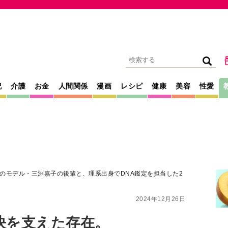
記
介護
お金
人間関係
漫画
レシピ
健康
美容
性愛
のモデル・三淵嘉子の後輩と、理系出身でDNA鑑定を担当した2
2024年12月26日
決を支えた存在。
・三淵嘉子の後輩
鑑定を担当した2人